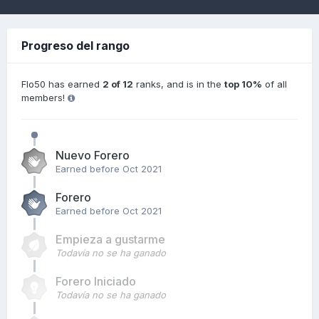
Progreso del rango
Flo50 has earned
2 of 12
ranks, and is in the
top 10%
of all
members!
Nuevo Forero
Earned before Oct 2021
Forero
Earned before Oct 2021
Empieza a gustarme
Todavía no se ha ganado
Forero Iniciado
Todavía no se ha ganado