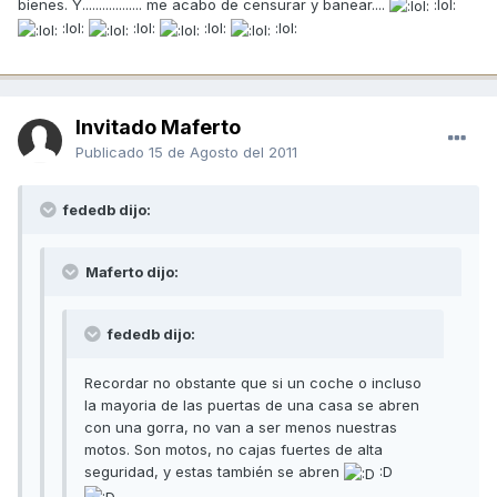
bienes. Y.................. me acabo de censurar y banear....
:lol:
:lol:
:lol:
:lol:
:lol:
Invitado Maferto
Publicado
15 de Agosto del 2011
fededb dijo:
Maferto dijo:
fededb dijo:
Recordar no obstante que si un coche o incluso
la mayoria de las puertas de una casa se abren
con una gorra, no van a ser menos nuestras
motos. Son motos, no cajas fuertes de alta
seguridad, y estas también se abren
:D
.