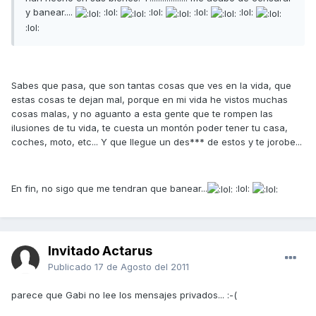
y banear....
:lol:
:lol:
:lol:
:lol:
:lol:
Sabes que pasa, que son tantas cosas que ves en la vida, que
estas cosas te dejan mal, porque en mi vida he vistos muchas
cosas malas, y no aguanto a esta gente que te rompen las
ilusiones de tu vida, te cuesta un montón poder tener tu casa,
coches, moto, etc... Y que llegue un des*** de estos y te jorobe...
En fin, no sigo que me tendran que banear...
:lol:
Invitado Actarus
Publicado
17 de Agosto del 2011
parece que Gabi no lee los mensajes privados... :-(