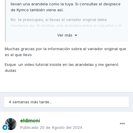
llevan una arandela como la tuya. Si consultas el despiece
de Kymco también viene así.
No te preocupes, si llevas el variador original debe
montarse así. Si montas una arandela entre el cigüeñal y el
variador vas a hacer que éste no se alinee correctamente
Ver más
con el embrague.
Saludos,
Muchas gracias por la información sobre el variador original que
es el que llevo
Esque un video tutorial insiste en las arandelas y me generó
dudas
4 semanas más tarde...
eldimoni
Publicado
20 de Agosto del 2024