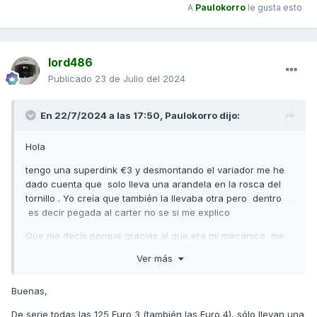
A
Paulokorro
le gusta esto
lord486
Publicado
23 de Julio del 2024
En 22/7/2024 a las 17:50,
Paulokorro
dijo:
Hola
tengo una superdink €3 y desmontando el variador me he
dado cuenta que solo lleva una arandela en la rosca del
tornillo . Yo creía que también la llevaba otra pero dentro
es decir pegada al carter no se si me explico
Que me decís porque gracias al que era mi mecanico me
faltan tornillo de la tapa y no me extraña que me falte más
Ver más
piezas
Buenas,
De serie todas las 125 Euro 3 (también las Euro 4), sólo llevan una