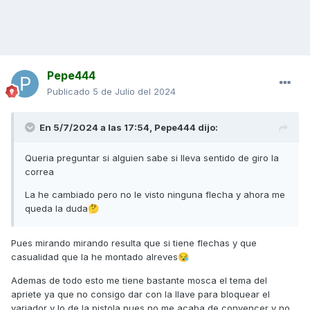
Pepe444
Publicado
5 de Julio del 2024
En 5/7/2024 a las 17:54,
Pepe444
dijo:
Queria preguntar si alguien sabe si lleva sentido de giro la
correa
La he cambiado pero no le visto ninguna flecha y ahora me
queda la duda
🤔
Pues mirando mirando resulta que si tiene flechas y que
casualidad que la he montado alreves
😪
Ademas de todo esto me tiene bastante mosca el tema del
apriete ya que no consigo dar con la llave para bloquear el
variador y lo de la pistola pues no me acaba de convencer y no