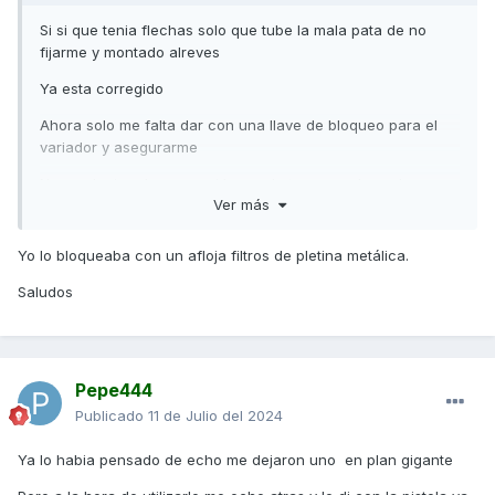
Si si que tenia flechas solo que tube la mala pata de no
fijarme y montado alreves
Ya esta corregido
Ahora solo me falta dar con una llave de bloqueo para el
variador y asegurarme
No se alguien de por aqui la puede tener..por barcelona
Ver más
para hacer un apriete rapido
He mirado por todas las tiendas y desguaces y nadie la
Yo lo bloqueaba con un afloja filtros de pletina metálica.
tiene
Saludos
Muchas gracias
Pepe444
Publicado
11 de Julio del 2024
Ya lo habia pensado de echo me dejaron uno en plan gigante