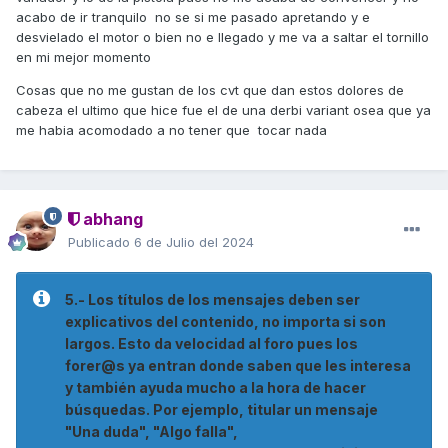
acabo de ir tranquilo no se si me pasado apretando y e
desvielado el motor o bien no e llegado y me va a saltar el tornillo
en mi mejor momento
Cosas que no me gustan de los cvt que dan estos dolores de
cabeza el ultimo que hice fue el de una derbi variant osea que ya
me habia acomodado a no tener que tocar nada
abhang
Publicado
6 de Julio del 2024
5.- Los títulos de los mensajes deben ser
explicativos del contenido, no importa si son
largos. Esto da velocidad al foro pues los
forer@s ya entran donde saben que les interesa
y también ayuda mucho a la hora de hacer
búsquedas. Por ejemplo, titular un mensaje
"Una duda", "Algo falla",