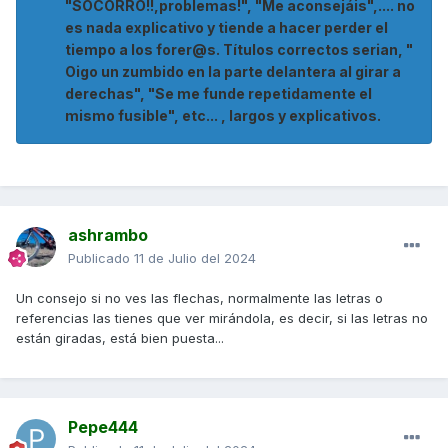
"SOCORRO!!,problemas!", "Me aconsejáis",.... no
es nada explicativo y tiende a hacer perder el
tiempo a los forer@s. Títulos correctos serian, "
Oigo un zumbido en la parte delantera al girar a
derechas", "Se me funde repetidamente el
mismo fusible", etc... , largos y explicativos.
ashrambo
Publicado
11 de Julio del 2024
Un consejo si no ves las flechas, normalmente las letras o
referencias las tienes que ver mirándola, es decir, si las letras no
están giradas, está bien puesta...
Pepe444