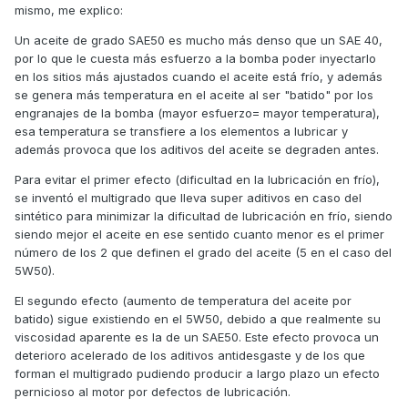
moto ya tiene 110.000 km así que esta vez le voy a poner el
mismo, me explico:
5W50 que además del recomendado por Kymco para
nuestras
SD
, es un poco más denso que el 10W40 y tendré,
Un aceite de grado SAE50 es mucho más denso que un SAE 40,
espero, menos consumo.
por lo que le cuesta más esfuerzo a la bomba poder inyectarlo
en los sitios más ajustados cuando el aceite está frío, y además
En el mercado hay muy pocas marcas que ofrezcan un
se genera más temperatura en el aceite al ser "batido" por los
5W50 100% sintético y las que hay son carisiisisimas...pero
engranajes de la bomba (mayor esfuerzo= mayor temperatura),
ahí encontré uno bastante asequible de la marca Mobil que
esa temperatura se transfiere a los elementos a lubricar y
además dice que es especial para motores de mas de
además provoca que los aditivos del aceite se degraden antes.
100.000 km y cumple con las normas API SN y SM...este es
el que le voy a echar....ya os contaré.
Para evitar el primer efecto (dificultad en la lubricación en frío),
se inventó el multigrado que lleva super aditivos en caso del
sintético para minimizar la dificultad de lubricación en frío, siendo
siendo mejor el aceite en ese sentido cuanto menor es el primer
número de los 2 que definen el grado del aceite (5 en el caso del
5W50).
El segundo efecto (aumento de temperatura del aceite por
batido) sigue existiendo en el 5W50, debido a que realmente su
viscosidad aparente es la de un SAE50. Este efecto provoca un
deterioro acelerado de los aditivos antidesgaste y de los que
forman el multigrado pudiendo producir a largo plazo un efecto
pernicioso al motor por defectos de lubricación.