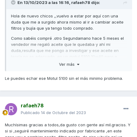
En 13/10/2023 a las 16:16,
rafaeh78
dijo:
Hola de nuevo chicos ,,vuelvo a estar por aquí con una
duda que me a surgido ahora mismo al ir a cambiar aceite
filtros y bujía que ya tengo todo comprado.
Como sabéis compré .otro Segundamano hace 5 meses el
vendedor me regaló aceite que le quedaba y ahí mi
duda,resulta que me pongo a investigar y ese aceite en
teoría no es adecuado ,en un motul 5100 10w40 pero e
leído por aquí comentarios que no usar par esta moto
Ver más
scooter aceites bajo las siglas JASO y mirar bien
especificaciones SAE API etc y me acabo de liar ,este
Le puedes echar ese Motul 5100 sin el más minimo problema.
aceite que tengo pone que es JASO o lo que sea eso
,entiendo de coches ,de motos todavi no mucho ,.
Porfavor me ayudáis ?que aceite compro ?lo que teng9
claro creo es que lo quiero 5w40 para una mejor
rafaeh78
lubricación en frio nada más arrancar.
Publicado
14 de Octubre del 2023
M gracias y espero haberme explicado bien,si no es así
Muchísimas gracias a todos,da gusto con gente así mil.graciss. Y
perdón
si si ,seguiré mantenimiento indicado por fabricante ,en este