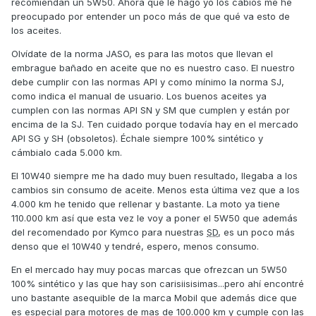
recomiendan un 5W50. Ahora que le hago yo los cabios me he
preocupado por entender un poco más de que qué va esto de
los aceites.
Olvídate de la norma JASO, es para las motos que llevan el
embrague bañado en aceite que no es nuestro caso. El nuestro
debe cumplir con las normas API y como mínimo la norma SJ,
como indica el manual de usuario. Los buenos aceites ya
cumplen con las normas API SN y SM que cumplen y están por
encima de la SJ. Ten cuidado porque todavía hay en el mercado
API SG y SH (obsoletos). Échale siempre 100% sintético y
cámbialo cada 5.000 km.
El 10W40 siempre me ha dado muy buen resultado, llegaba a los
cambios sin consumo de aceite. Menos esta última vez que a los
4.000 km he tenido que rellenar y bastante. La moto ya tiene
110.000 km así que esta vez le voy a poner el 5W50 que además
del recomendado por Kymco para nuestras
SD
, es un poco más
denso que el 10W40 y tendré, espero, menos consumo.
En el mercado hay muy pocas marcas que ofrezcan un 5W50
100% sintético y las que hay son carisiisisimas...pero ahí encontré
uno bastante asequible de la marca Mobil que además dice que
es especial para motores de mas de 100.000 km y cumple con las