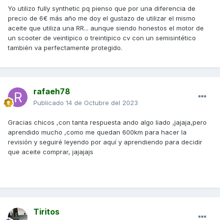
aceites ya cumplen con las normas API SN y SM que
Yo utilizo fully synthetic pq pienso que por una diferencia de
cumplen y están por encima de la SJ. Ten cuidado porque
precio de 6€ más año me doy el gustazo de utilizar el mismo
todavía hay en el mercado API SG y SH (obsoletos). Échale
aceite que utiliza una RR... aunque siendo honestos el motor de
siempre 100% sintético y cámbialo cada 5.000 km.
un scooter de veintipico o treintipico cv con un semisintético
también
va perfectamente protegido.
El 10W40 siempre me ha dado muy buen resultado, llegaba
a los cambios sin consumo de aceite. Menos esta última
vez que a los 4.000 km he tenido que rellenar y bastante. La
moto ya tiene 110.000 km así que esta vez le voy a poner el
5W50 que además del recomendado por Kymco para
rafaeh78
nuestras
SD
, es un poco más denso que el 10W40 y tendré,
Publicado
14 de Octubre del 2023
espero, menos consumo.
Gracias chicos ,con tanta respuesta ando algo liado ,jajaja,pero
En el mercado hay muy pocas marcas que ofrezcan un
aprendido mucho ,como me quedan 600km para hacer la
5W50 100% sintético y las que hay son carisiisisimas...pero
revisión y seguiré leyendo por aquí y aprendiendo para decidir
ahí encontré uno bastante asequible de la marca Mobil que
que aceite comprar, jajajajs
además dice que es especial para motores de mas de
100.000 km y cumple con las normas API SN y SM...este es
el que le voy a echar....ya os contaré.
Tiritos