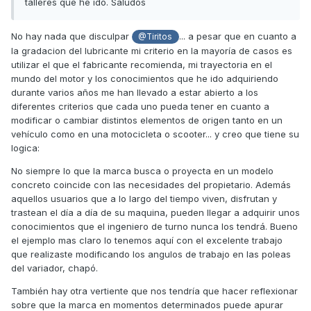
talleres que he ido. Saludos
Un saludo y disculpad lo que puede parecer una
discrepancia con lo que aconsejan otros fabricantes.
No hay nada que disculpar
... a pesar que en cuanto a
@Tiritos
la gradacion del lubricante mi criterio en la mayoría de casos es
utilizar el que el fabricante recomienda,
mi trayectoria en el
mundo del motor y los conocimientos que he ido adquiriendo
durante varios años me han llevado a estar abierto a los
diferentes criterios que cada uno pueda tener en cuanto a
modificar o cambiar distintos elementos de origen tanto en un
vehículo como en una motocicleta o scooter... y creo que tiene su
logica:
No siempre lo que la marca busca o proyecta en un modelo
concreto coincide con las necesidades del propietario. Además
aquellos usuarios que a lo largo del tiempo viven, disfrutan y
trastean el día a día de su maquina, pueden llegar a adquirir unos
conocimientos que el ingeniero de turno nunca los tendrá. Bueno
el ejemplo mas claro lo tenemos aquí con el excelente trabajo
que realizaste modificando los angulos de trabajo en las poleas
del variador, chapó.
También hay otra vertiente que nos tendría que hacer reflexionar
sobre que la marca en momentos determinados puede apurar