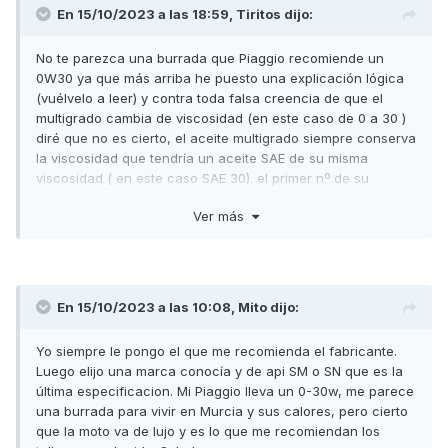
En 15/10/2023 a las 18:59,
Tiritos
dijo:
No te parezca una burrada que Piaggio recomiende un
0W30 ya que más arriba he puesto una explicación lógica
(vuélvelo a leer) y contra toda falsa creencia de que el
multigrado cambia de viscosidad (en este caso de 0 a 30 )
diré que no es cierto, el aceite multigrado siempre conserva
la viscosidad que tendría un aceite SAE de su misma
viscosidad ( en este caso SAE 30). el primer nº de su
nomenclatura ( en este caso 0W) correspondería a la
Ver más
dificultad
para penetrar entre las piezas a lubricar en frío
(W) que en este caso (0W) significa que es el que menos
dificultad tiene de toda la escala, y eso no es una burrada,
es una gran ventaja aunque en Murcia no haga mucho frío.
En 15/10/2023 a las 10:08,
Mito
dijo:
Y en cuanto a la viscosidad SAE 30 ya expliqué en mi post
anterior la ventaja que significa respecto a la creencia de
Yo siempre le pongo el que me recomienda el fabricante.
que sería mejor SAE 50 en nuestro clima.
Luego elijo una marca conocía y de api SM o SN que es la
Además, en este caso Piaggio me está dando la razón en el
última especificacion. Mi Piaggio lleva un 0-30w, me parece
aspecto de que no me equivoqué en su día al colocar esa
una burrada para vivir en Murcia y sus calores, pero cierto
viscosidad en mis scooters (lo utilizo desde hace más de 5
que la moto va de lujo y es lo que me recomiendan los
años).