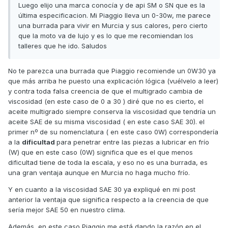
Luego elijo una marca conocía y de api SM o SN que es la
última especificacion. Mi Piaggio lleva un 0-30w, me parece
una burrada para vivir en Murcia y sus calores, pero cierto
que la moto va de lujo y es lo que me recomiendan los
talleres que he ido. Saludos
No te parezca una burrada que Piaggio recomiende un 0W30 ya
que más arriba he puesto una explicación lógica (vuélvelo a leer)
y contra toda falsa creencia de que el multigrado cambia de
viscosidad (en este caso de 0 a 30 ) diré que no es cierto, el
aceite multigrado siempre conserva la viscosidad que tendría un
aceite SAE de su misma viscosidad ( en este caso SAE 30). el
primer nº de su nomenclatura ( en este caso 0W) correspondería
a la
dificultad
para penetrar entre las piezas a lubricar en frío
(W) que en este caso (0W) significa que es el que menos
dificultad tiene de toda la escala, y eso no es una burrada, es
una gran ventaja aunque en Murcia no haga mucho frío.
Y en cuanto a la viscosidad SAE 30 ya expliqué en mi post
anterior la ventaja que significa respecto a la creencia de que
sería mejor SAE 50 en nuestro clima.
Además, en este caso Piaggio me está dando la razón en el