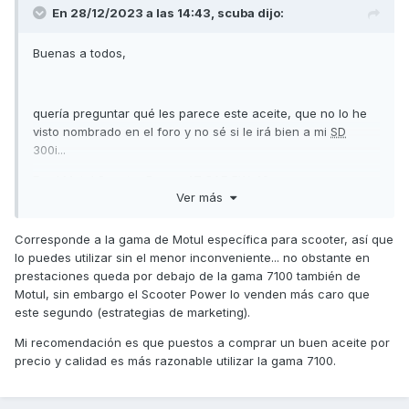
En 28/12/2023 a las 14:43,
scuba
dijo:
Buenas a todos,
quería preguntar qué les parece este aceite, que no lo he
visto nombrado en el foro y no sé si le irá bien a mi
SD
300i...
Es el Motul Scooter Power 4T SAE 5W-40, que veo en
Ver más
amazon
los 2 litros a 30€.
Corresponde a la gama de Motul específica para scooter, así que
lo puedes utilizar sin el menor inconveniente... no obstante en
prestaciones queda por debajo de la gama 7100 también de
Motul, sin embargo el Scooter Power lo venden más caro que
este segundo (estrategias de marketing).
Mi recomendación es que puestos a comprar un buen aceite por
precio y calidad es más razonable utilizar la gama 7100.