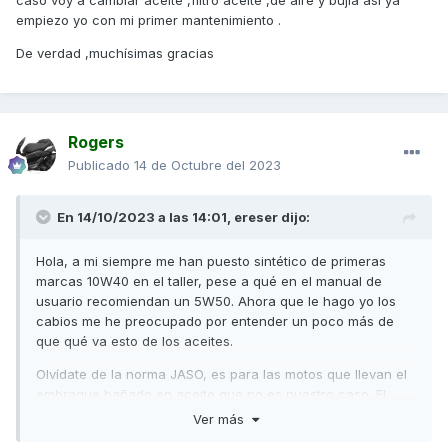
caso voy a cambiar aceite ,filtro aceite ,de aire y bujía así ya
empiezo yo con mi primer mantenimiento .
De verdad ,muchísimas gracias
Rogers
Publicado
14 de Octubre del 2023
En 14/10/2023 a las 14:01,
ereser
dijo:
Hola, a mi siempre me han puesto sintético de primeras
marcas 10W40 en el taller, pese a qué en el manual de
usuario recomiendan un 5W50. Ahora que le hago yo los
cabios me he preocupado por entender un poco más de
que qué va esto de los aceites.
Olvídate de la norma JASO, es para las motos que llevan el
embrague bañado en aceite que no es nuestro caso. El
nuestro debe cumplir con las normas API y como mínimo la
Ver más
norma SJ, como indica el manual de usuario. Los buenos