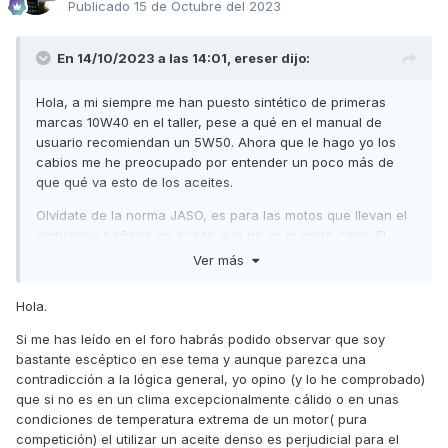
Publicado
15 de Octubre del 2023
En 14/10/2023 a las 14:01,
ereser
dijo:
Hola, a mi siempre me han puesto sintético de primeras
marcas 10W40 en el taller, pese a qué en el manual de
usuario recomiendan un 5W50. Ahora que le hago yo los
cabios me he preocupado por entender un poco más de
que qué va esto de los aceites.
Olvídate de la norma JASO, es para las motos que llevan el
embrague bañado en aceite que no es nuestro caso. El
nuestro debe cumplir con las normas API y como mínimo la
Ver más
norma SJ, como indica el manual de usuario. Los buenos
aceites ya cumplen con las normas API SN y SM que
Hola.
cumplen y están por encima de la SJ. Ten cuidado porque
todavía hay en el mercado API SG y SH (obsoletos). Échale
Si me has leído en el foro habrás podido observar que soy
siempre 100% sintético y cámbialo cada 5.000 km.
bastante escéptico en ese tema y aunque parezca una
contradicción a la lógica general, yo opino (y lo he comprobado)
El 10W40 siempre me ha dado muy buen resultado, llegaba
que si no es en un clima excepcionalmente cálido o en unas
a los cambios sin consumo de aceite. Menos esta última
condiciones de temperatura extrema de un motor( pura
vez que a los 4.000 km he tenido que rellenar y bastante. La
competición) el utilizar un aceite denso es perjudicial para el