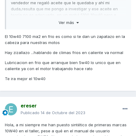
vendedor me regaló aceite que le quedaba y ahí mi
duda,resulta que me pongo a investigar y ese aceite en
teoría no es adecuado ,en un motul 5100 10w40 pero e
leído por aquí comentarios que no usar par esta moto
Ver más
scooter aceites bajo las siglas JASO y mirar bien
especificaciones SAE API etc y me acabo de liar ,este
El 10w40 7100 ma2 en frio es como si te dan un zapatazo en la
aceite que tengo pone que es JASO o lo que sea eso
cabeza para nuestras motos
,entiendo de coches ,de motos todavi no mucho ,.
Hay zizallazo ...hablando de climas frios en caliente va normal
Porfavor me ayudáis ?que aceite compro ?lo que teng9
claro creo es que lo quiero 5w40 para una mejor
Lubricacion en frio que arranque bien 5w40 lo unico que en
lubricación en frio nada más arrancar.
caliente ya con el motor trabajando hace rato
M gracias y espero haberme explicado bien,si no es así
Te ira mejor el 10w40
perdón
ereser
Publicado
14 de Octubre del 2023
Hola, a mi siempre me han puesto sintético de primeras marcas
10W40 en el taller, pese a qué en el manual de usuario