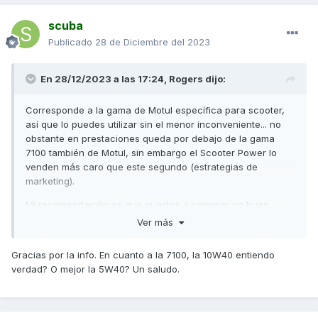
scuba
Publicado
28 de Diciembre del 2023
En 28/12/2023 a las 17:24,
Rogers
dijo:
Corresponde a la gama de Motul específica para scooter,
así que lo puedes utilizar sin el menor inconveniente... no
obstante en prestaciones queda por debajo de la gama
7100 también de Motul, sin embargo el Scooter Power lo
venden más caro que este segundo (estrategias de
marketing).
, veo que por aquí eres uno de los que más
@Tiritos
controla, qué te parece? Aunque no esté en la tabla del
Mi recomendación es que puestos a comprar un buen
manual de taller el 5W40, para canarias (que rara vez se
aceite por precio y calidad es más razonable utilizar la
Ver más
baja de los 6 grados pero sí que llegamos a los 40 todos los
gama 7100.
años, te parece bien? Alguna otra recomendada? Gracias!
Gracias por la info. En cuanto a la 7100, la 10W40 entiendo
verdad? O mejor la 5W40? Un saludo.