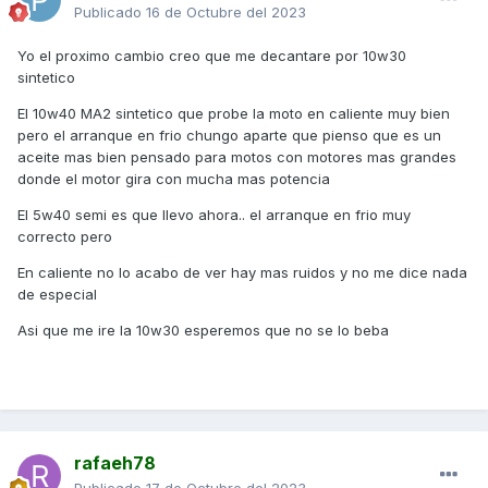
años).
Publicado
16 de Octubre del 2023
Un saludo y disculpad lo que puede parecer una
Yo el proximo cambio creo que me decantare por 10w30
discrepancia con lo que aconsejan otros fabricantes
sintetico
El 10w40 MA2 sintetico que probe la moto en caliente muy bien
pero el arranque en frio chungo aparte que pienso que es un
aceite mas bien pensado para motos con motores mas grandes
donde el motor gira con mucha mas potencia
El 5w40 semi es que llevo ahora.. el arranque en frio muy
correcto pero
En caliente no lo acabo de ver hay mas ruidos y no me dice nada
de especial
Asi que me ire la 10w30 esperemos que no se lo beba
rafaeh78