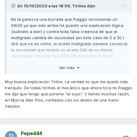
En 15/10/2023 a las 18:59,
Tiritos
dijo:
No te parezca una burrada que Piaggio recomiende un
0W30 ya que más arriba he puesto una explicación lógica
(vuélvelo a leer) y contra toda falsa creencia de que el
multigrado cambia de viscosidad (en este caso de 0 a 30 )
diré que no es cierto, el aceite multigrado siempre conserva
la viscosidad que tendría un aceite SAE de su misma
viscosidad ( en este caso SAE 30). el primer nº de su
nomenclatura ( en este caso 0W) correspondería a la
Ver más
dificultad
para penetrar entre las piezas a lubricar en frío
(W) que en este caso (0W) significa que es el que menos
dificultad tiene de toda la escala, y eso no es una burrada,
Muy buena explicación Tiritos. La verdad es que me quedo más
es una gran ventaja aunque en Murcia no haga mucho frío.
tranquilo. De todas formas el mecánico que ahora toca mi Piaggio
me dijo que tengo que ponerle "el suyo". Y tienes muchas razón,
Y en cuanto a la viscosidad SAE 30 ya expliqué en mi post
en Murcia días fríos, contados con los dedos de una mano.
anterior la ventaja que significa respecto a la creencia de
Saludos
que sería mejor SAE 50 en nuestro clima.
Además, en este caso Piaggio me está dando la razón en el
aspecto de que no me equivoqué en su día al colocar esa
viscosidad en mis scooters (lo utilizo desde hace más de 5
Pepe444