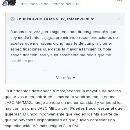
Publicado
16 de Octubre del 2023
En 16/10/2023 a las 5:32,
rafaeh78
dijo:
Buenas otra vez ,pero sigo teniendo dudas,pensaréis que
soy medio tonto. Jsjsjjs,pero mirando recomendaciones de
aceites que me habeis dicho ,aparte de cumplís y tener
especificaciones que decís la mayoría también cumple
especificación jaso y supuestamente me decís que me
olvidé de jaso .
Tiene que ser aceite sin esa especificación si o si ?para
seguir buscando y mirar dónde comprarlo
Ver más
,e decidido que sea 5w40.gracias
En lubricantes destinados a moto/scooter la mayoria de aceites
que te vas a encontrar en el mercado vendrán con la norma
JASO MA/MA2... luego aunque en menor cantidad y variedad los
hay con la norma JASO MB... a ver "
Puedes hacer servir el que
quieras
". El único inconveniente que veo en los MB aparte de
que no hay tanta disponibilidad es que suelen conllevar una
especificación API más antigua SJ o SM.