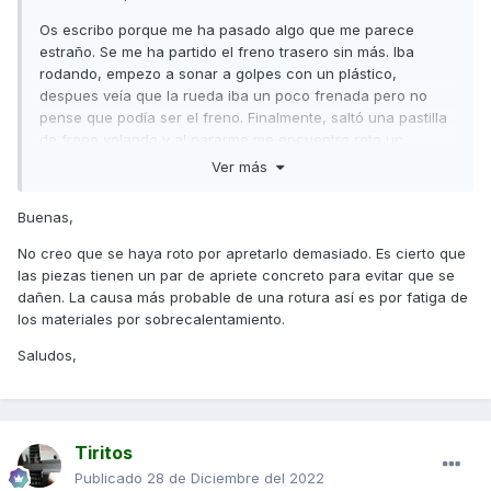
Os escribo porque me ha pasado algo que me parece
estraño. Se me ha partido el freno trasero sin más. Iba
rodando, empezo a sonar a golpes con un plástico,
despues veía que la rueda iba un poco frenada pero no
pense que podía ser el freno. Finalmente, saltó una pastilla
de freno volando y al pararme me encuentro roto un
anclaje. ¿Es por demasiado apriete de la tuerca? En qué
Ver más
momento se aprieta tanto eso? Llevo sin cambiar pastillas 2
años fácil.
Buenas,
No creo que se haya roto por apretarlo demasiado. Es cierto que
las piezas tienen un par de apriete concreto para evitar que se
dañen. La causa más probable de una rotura así es por fatiga de
los materiales por sobrecalentamiento.
Saludos,
Tiritos
Publicado
28 de Diciembre del 2022