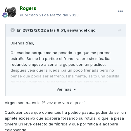
Rogers
Publicado
21 de Marzo del 2023
En 28/12/2022 a las 8:51,
seiwandel
dijo:
Buenos días,
Os escribo porque me ha pasado algo que me parece
estraño. Se me ha partido el freno trasero sin más. Iba
rodando, empezo a sonar a golpes con un plástico,
despues veía que la rueda iba un poco frenada pero no
pense que podía ser el freno. Finalmente, saltó una pastilla
de freno volando y al pararme me encuentro roto un
anclaje. ¿Es por demasiado apriete de la tuerca? En qué
Ver más
momento se aprieta tanto eso? Llevo sin cambiar pastillas 2
años fácil.
Virgen santa... es la 1ª vez que veo algo así.
Cualquier cosa que comentáis ha podido pasar... pudiendo ser un
apriete excesivo que acabara forzando su rotura, o que la pieza
tuviera un leve defecto de fábrica y que por fatiga a acabara
colapsando.