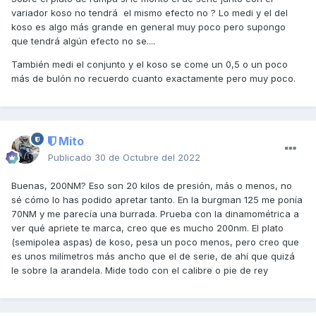
sirva para otras ocasiones).
variador koso no tendrá el mismo efecto no ? Lo medi y el del
koso es algo más grande en general muy poco pero supongo
(Si se trata de una llave de impacto eléctrica, intentar tomar
que tendrá algún efecto no se....
una referencia de apriete para saber por donde vamos).
También medi el conjunto y el koso se come un 0,5 o un poco
.- Una vez se aprieta la tuerca del variador con la llave
más de bulón no recuerdo cuanto exactamente pero muy poco.
neumática, hay que girar el motor a mano ayudándonos de
las aspas del ventilador y volver a aplicar la llave de
impacto repitiendo la maniobra al menos 2 veces, así nos
aseguraremos de que el apriete no ha prensado la correa y
sea falso.
Mito
Publicado
30 de Octubre del 2022
.- También hay que tener en cuenta que al sustituir
cualquier variador por otro no original siempre hay que
Buenas, 200NM? Eso son 20 kilos de presión, más o menos, no
comprobar las medidas del "paquete", es decir: lo que mide
sé cómo lo has podido apretar tanto. En la burgman 125 me ponía
el conjunto de plato de rampas+bulón+semipolea de
70NM y me parecía una burrada. Prueba con la dinamométrica a
ventilador comparándolo con la medida original, pues si el
ver qué apriete te marca, creo que es mucho 200nm. El plato
conjunto montado es más corto, puede ocurrir que al
(semipolea aspas) de koso, pesa un poco menos, pero creo que
apretar la tuerca del eje se termine la rosca y no apriete
es unos milímetros más ancho que el de serie, de ahí que quizá
bien el variador. (yo diría que este no es tu caso).
le sobre la arandela. Mide todo con el calibre o pie de rey
Si no se toman esas precauciones el montaje puede ser un
fiasco.