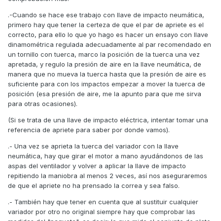
saliera?se puede montar aunque tenga algo de olgura ?
supuestamente es el que todo el mundo monta en esta
.-Cuando se hace ese trabajo con llave de impacto neumática,
moto el koso GY6... no entiendo como el de serie cuesta de
primero hay que tener la certeza de que el par de apriete es el
meter y esta entra sin esfuerzo alguno.
correcto, para ello lo que yo hago es hacer un ensayo con llave
dinamométrica regulada adecuadamente al par recomendado en
un tornillo con tuerca, marco la posición de la tuerca una vez
apretada, y regulo la presión de aire en la llave neumática, de
manera que no mueva la tuerca hasta que la presión de aire es
suficiente para con los impactos empezar a mover la tuerca de
posición (esa presión de aire, me la apunto para que me sirva
para otras ocasiones).
(Si se trata de una llave de impacto eléctrica, intentar tomar una
referencia de apriete para saber por donde vamos).
.- Una vez se aprieta la tuerca del variador con la llave
neumática, hay que girar el motor a mano ayudándonos de las
aspas del ventilador y volver a aplicar la llave de impacto
repitiendo la maniobra al menos 2 veces, así nos aseguraremos
de que el apriete no ha prensado la correa y sea falso.
.- También hay que tener en cuenta que al sustituir cualquier
variador por otro no original siempre hay que comprobar las