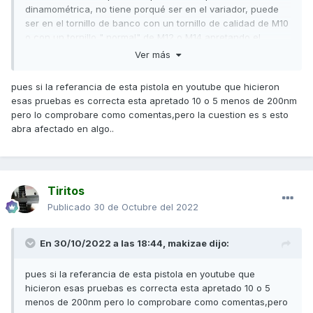
dinamométrica, no tiene porqué ser en el variador, puede
ser en el tornillo de banco con un tornillo de calidad de M10
o con un tornillo " normal" de M12 o M14 apretando el
tornillo en las mordazas y la tuerca con la llave.
Ver más
Entonces después de apretar el tornillo al par
pues si la referancia de esta pistola en youtube que hicieron
correspondiente, se marca la posición de la tuerca y se
esas pruebas es correcta esta apretado 10 o 5 menos de 200nm
compara el apriete regulando la de impacto ( si se puede, y
pero lo comprobare como comentas,pero la cuestion es s esto
si no, se toma alguna referencia).
abra afectado en algo..
No creo que hayas podido aplicar 200Nm porque el
cigüeñal se habría roto.
Saludos
Tiritos
Publicado
30 de Octubre del 2022
En 30/10/2022 a las 18:44,
makizae
dijo:
pues si la referancia de esta pistola en youtube que
hicieron esas pruebas es correcta esta apretado 10 o 5
menos de 200nm pero lo comprobare como comentas,pero