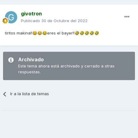
givotron
Publicado
30 de Octubre del 2022
tiritos makina!!
eres el bayer!!
😂
😂
😂
🤣
🤣
🤣
🤣
🤣
Archivado
Este tema ahora está archivado y cerrado a otras
respuestas.
Ir a la lista de temas