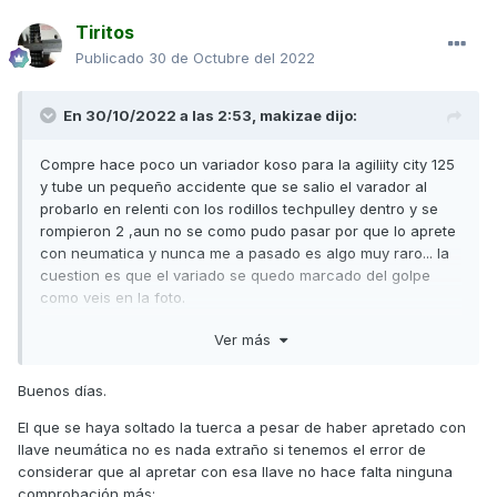
Tiritos
Publicado
30 de Octubre del 2022
En 30/10/2022 a las 2:53,
makizae
dijo:
Compre hace poco un variador koso para la agiliity city 125
y tube un pequeño accidente que se salio el varador al
probarlo en relenti con los rodillos techpulley dentro y se
rompieron 2 ,aun no se como pudo pasar por que lo aprete
con neumatica y nunca me a pasado es algo muy raro... la
cuestion es que el variado se quedo marcado del golpe
como veis en la foto.
Algun mecanico o alguien que sepa ssabria decirme si esto
Ver más
lo monto puede afectar en algo a la correa o alguna cosa
con el tiempo o es una chorrada lo que tiene y no pasa
Buenos días.
nada?
El que se haya soltado la tuerca a pesar de haber apretado con
Por otra parte la pieza que cierra el variador para que no
llave neumática no es nada extraño si tenemos el error de
salgan los rodillos es medio milimetro mas ancho el agujero
considerar que al apretar con esa llave no hace falta ninguna
por lo que se mueve algo,eso podria ser lo que hizo que se
comprobación más: