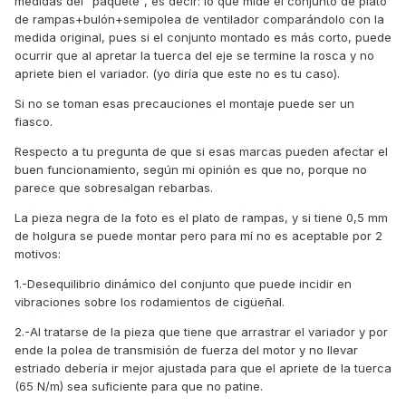
medidas del "paquete", es decir: lo que mide el conjunto de plato
de rampas+bulón+semipolea de ventilador comparándolo con la
medida original, pues si el conjunto montado es más corto, puede
ocurrir que al apretar la tuerca del eje se termine la rosca y no
apriete bien el variador. (yo diría que este no es tu caso).
Si no se toman esas precauciones el montaje puede ser un
fiasco.
Respecto a tu pregunta de que si esas marcas pueden afectar el
buen funcionamiento, según mi opinión es que no, porque no
parece que sobresalgan rebarbas.
La pieza negra de la foto es el plato de rampas, y si tiene 0,5 mm
de holgura se puede montar pero para mí no es aceptable por 2
motivos:
1.-Desequilibrio dinámico del conjunto que puede incidir en
vibraciones sobre los rodamientos de cigüeñal.
2.-Al tratarse de la pieza que tiene que arrastrar el variador y por
ende la polea de transmisión de fuerza del motor y no llevar
estriado debería ir mejor ajustada para que el apriete de la tuerca
(65 N/m) sea suficiente para que no patine.