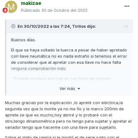
makizae
Publicado
30 de Octubre del 2022
En 30/10/2022 a las 7:24,
Tiritos
dijo:
Buenos días.
El que se haya soltado la tuerca a pesar de haber apretado
con llave neumática no es nada extraño si tenemos el error
de considerar que al apretar con esa llave no hace falta
ninguna comprobación más:
.-Cuando se hace ese trabajo con llave de impacto
neumática, primero hay que tener la certeza de que el par
Ver más
de apriete es el correcto, para ello lo que yo hago es hacer
un ensayo con llave dinamométrica regulada
Muchas gracias por la explicación ,lo apreté con eléctrica,la
adecuadamente al par recomendado en un tornillo con
segunda vez que lo monte ya no me fío y le marco 200nm de
tuerca, marco la posición de la tuerca una vez apretada, y
apriete se que es mucho,hoy abriré y lo probaré con el
regulo la presión de aire en la llave neumática, de manera
otro,tengo dinamométrica pero no tengo para sujetar y apretar el
que no mueva la tuerca hasta que la presión de aire es
variador tengo que hacerme con una llave para sujetarlo.
suficiente para con los impactos empezar a mover la tuerca
de posición (esa presión de aire, me la apunto para que me
Sobre el plato de rampa si le montó el de serie junto con el