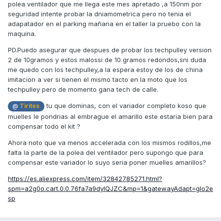
polea ventilador que me llega este mes apretado ,a 150nm por
seguridad intente probar la dniamometrica pero no tenia el
adapatador en el parking mañana en el taller la pruebo con la
maquina.
PD.Puedo asegurar que despues de probar los techpulley version
2 de 10gramos y estos malossi de 10 gramos redondos,sni duda
me quedo con los techpulley,a la espera estoy de los de china
imitacion a ver si tienen el mismo tacto en la moto que los
techpulley pero de momento gana tech de calle.
tu que dominas, con el variador completo koso que
@
Tiritos
muelles le pondrias al embrague el amarillo este estaria bien para
compensar todo el kit ?
Ahora noto que va menos accelerada con los mismos rodillos,me
falta la parte de la polea del ventilador pero supongo que para
compensar este variador lo suyo seria poner muelles amarillos?
https://es.aliexpress.com/item/32842785271.html?
spm=a2g0o.cart.0.0.76fa7a9dylQJZC&mp=1&gatewayAdapt=glo2e
sp