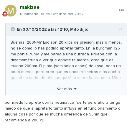
Respecto a tu pregunta de que si esas marcas pueden
makizae
afectar el buen funcionamiento, según mi opinión es que
no, porque no parece que sobresalgan rebarbas.
Publicado
30 de Octubre del 2022
La pieza negra de la foto es el plato de rampas, y si tiene
0,5 mm de holgura se puede montar pero para mí no es
En 30/10/2022 a las 12:10,
Mito
dijo:
aceptable por 2 motivos:
Buenas, 200NM? Eso son 20 kilos de presión, más o menos,
1.-Desequilibrio dinámico del conjunto que puede incidir en
no sé cómo lo has podido apretar tanto. En la burgman 125
vibraciones sobre los rodamientos de cigüeñal.
me ponía 70NM y me parecía una burrada. Prueba con la
2.-Al tratarse de la pieza que tiene que arrastrar el variador
dinamométrica a ver qué apriete te marca, creo que es
y por ende la polea de transmisión de fuerza del motor y no
mucho 200nm. El plato (semipolea aspas) de koso, pesa un
llevar estriado debería ir mejor ajustada para que el apriete
poco menos, pero creo que es unos milímetros más ancho
de la tuerca (65 N/m) sea suficiente para que no patine.
que el de serie, de ahí que quizá le sobre la arandela. Mide
todo con el calibre o pie de rey
(Ese no ha sido el motivo de que se soltara el variador al
Ver más
probarlo.)
por miedo lo aprete con la neumatica fuerte pero ahora tengo
Saludos
miedo de que al apretarlo tanto influya en el funcionamiento o
alguna cosa por que es mucha diferenca de 55nm que
recomienda a 200 xD