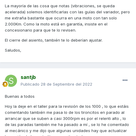
ruido.
La mayoría de las cosa que notas (vibraciones, se queda
acelerada) solemos identificarlas con las guías del variador, pero
En marcha, todo bien, me gusta cómo va, pero estás cosas
me extraña bastante que ocurra en una moto con tan solo
no me dejan ir feliz en la moto.
2.000Km. Como la moto está en garantía, insiste en el
concesionario para que te lo revisen.
El cierre del asiento, también te lo deberían ajustar.
Saludos,
santjb
Publicado
28 de Septiembre del 2022
Buenas a todos
Hoy la deje en el taller para la revisión de los 1000 , lo que estáis
comentando también me pasa lo de los tironcitos en parado al
arrancar que se suben a casi 3000rpm es por el relenti alto , lo
de las paradas también me ha pasado a mí , se lo he comentado
al mecánico y me dijo que algunas unidades hay que actualizar