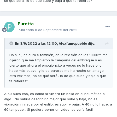
se qué será.. lo de que sube y baja a que te refieres?
Es Euro 5 la tuya tb?
Saludos
Puretta
Publicado
8 de Septiembre del 2022
En 8/9/2022 a las 12:00,
Alexfumopueblo
dijo:
Hola, si, es euro 5 también, en la revisión de los 1000km me
dijeron que me limpiaron la campana del embrague y es
cierto que ahora el empujoncito a veces no lo hace o lo
hace más suave, y lo de pararse me ha hecho un amago
otra vez más, no se qué será.. lo de que sube y baja a que
te refieres?
A 50 pues eso, es como si tuviera un bollo en el neumático o
algo... No sabría describirlo mejor que sube y baja, no es
vibración ni nada por el estilo, es subir y bajar. A 40 no lo hace, a
60 tampoco... Si pudiera poner un vídeo, se vería fácil.