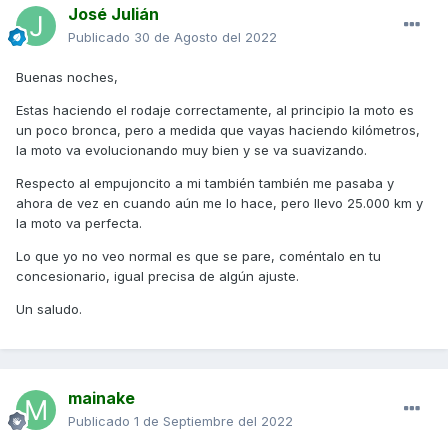
José Julián
está todo ok o si he tenido mala suerte. Otra cosa más, la
moto me marca de consumo medio 2,6L, no creo que sea
Publicado
30 de Agosto del 2022
real, porque sería más 400km de autonomía con el depósito
lleno, y la reserva me ha saltado con unos 300 y poco.
Buenas noches,
Gracias por las respuestas
Estas haciendo el rodaje correctamente, al principio la moto es
un poco bronca, pero a medida que vayas haciendo kilómetros,
la moto va evolucionando muy bien y se va suavizando.
Respecto al empujoncito a mi también también me pasaba y
ahora de vez en cuando aún me lo hace, pero llevo 25.000 km y
la moto va perfecta.
Lo que yo no veo normal es que se pare, coméntalo en tu
concesionario, igual precisa de algún ajuste.
Un saludo.
mainake
Publicado
1 de Septiembre del 2022