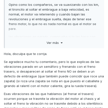
Opino como los compañeros, se va suavizando con los km,
el tironcito al soltar el embrague a baja velocidad, es
normal, el motor va reteniendo y cuando bajan las
revoluciones y el embrague suelta, dejas de tener ese
freno motor, lo que no es nada normal es que el motor se
pare.
las vibraciones en parado, comprueba si te las hace con
freno trasero cogido, y al soltar la maneta de freno trasero
Ver más
se le quita, si es así, es que el embrague no va bien, la mía
tenía una zapata del embrague que siempre rozaba, aún en
Hola, disculpa que te corrija.
ralentí y si cogía el freno trasero daba esas vibraciones, en
la primera revisión se lo dices al conce y te cambian el
Se agradece mucho tu comentario, pero lo que explicas de las
juego de zapatas y muelles
vibraciones parado en un semáforo y frenando con el freno
trasero, si desaparecen al soltar el freno NO se deben a un
defecto de embrague (que también puede coincidir que roce una
zapata) (si roza una zapata se nota en que puesto el caballete y
girando al ralentí con el motor caliente, gira la rueda trasera).
Esas vibraciones de las que hablamos (al frenar el trasero)
ocurren porque se trasmite la vibración del motor al chasis y al
soltar el freno la vibración no se trasmite debido a los silentblocs