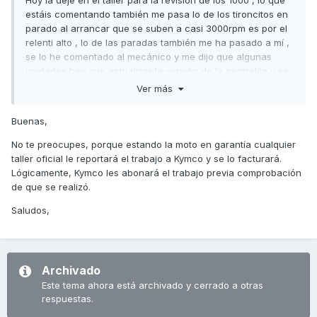
Hoy la deje en el taller para la revisión de los 1000 , lo que
estáis comentando también me pasa lo de los tironcitos en
parado al arrancar que se suben a casi 3000rpm es por el
relenti alto , lo de las paradas también me ha pasado a mí ,
se lo he comentado al mecánico y me dijo que algunas
unidades hay que actualizar la versión de la centralita y se
quitan todas esas cosas, espero que así sea .
Ver más
Y no se limiten a resetear la centralita y listo. Que algunos
Buenas,
talleres ya se sabe.
No te preocupes, porque estando la moto en garantía cualquier
Un saludo
taller oficial le reportará el trabajo a Kymco y se lo facturará.
Lógicamente, Kymco les abonará el trabajo previa comprobación
de que se realizó.
Saludos,
Archivado
Este tema ahora está archivado y cerrado a otras
respuestas.