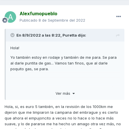
alguna vibracion. Ya os digo, es mi primera scooter y no
tengo ni idea, pero uno se emparanoia un poco, la semana
Alexfumopueblo
que viene la llevare aa revisión de los 1000km y le diré todo
Publicado
8 de Septiembre del 2022
esto, espero que me toque un buen mecánico y me diga si
está todo ok o si he tenido mala suerte. Otra cosa más, la
moto me marca de consumo medio 2,6L, no creo que sea
En 8/9/2022 a las 8:22,
Puretta
dijo:
real, porque sería más 400km de autonomía con el depósito
lleno, y la reserva me ha saltado con unos 300 y poco.
Hola!
Gracias por las respuestas
Yo también estoy en rodaje y también de me para. Se para
al darle puntita de gas... Vamos tan finos, que al darle
poquito gas, se para.
Yo también se lo comentaré en cuanto llegue a la revisión
Ver más
de los 1000.
Lo que también he notado que justo al ir a 50km/h la moto
Hola, si, es euro 5 también, en la revisión de los 1000km me
sube y baja... No se si será del neumático o que pero es
dijeron que me limpiaron la campana del embrague y es cierto
justo a 50.
que ahora el empujoncito a veces no lo hace o lo hace más
suave, y lo de pararse me ha hecho un amago otra vez más, no