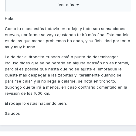
ciudad y autovía, pero en estos 500km he hecho trayectos
Ver más
de 25-30km por autovía por motivos de trabajo, a régimen
constante claro, al ser autovía, también, al soltar puño
Hola.
desde una distancia considerable hasta un semáforo, noto
2 cosas, la moto al final de todo, al querer entrar al ralentí
Como tu dices estás todavía en rodaje y todo son sensaciones
pega como un empujoncito detrás, me pregunto si es
nuevas, conforme se vaya ajustando te irá más fina. Este modelo
normal o no, o no se debería notar nada, y me ha pasado
es de los que menos problemas ha dado, y su fiabilidad por tanto
ya 3 veces, que en ese mismo momento cuando ya casi
muy muy buena.
estoy en el semáforo y la moto al ralentí, se para y me toca
Lo de dar el tironcito cuando está a punto de desembragar
volver a arrancarla.
incluso dices que se ha parado en alguna ocasión no es normal,
El tema vibraciones realmente no lo controlo porque es la
pero sí es posible que hasta que no se ajuste el embrague le
primera scooter que tengo pero me da la sensación que
cueste más despegar a las zapatas y literalmente cuando se
tiene más que el primer día que la saqué, al estar parado,
para "se cala" y si no llega a calarse, se nota en tironcito.
vibra bastante, doy puño y avanzó y sigue vibrando durante
Supongo que te irá a menos, en caso contrario coméntalo en la
un par de segundos y ya se vuelven normales supongo,
revisión de los 1000 km.
pero creo que vibra más de la cuenta porque en autovía se
El rodaje lo estás haciendo bien.
me ha llegado a dormir un poco la mano en un trayecto
solo de media hora, y en los reposapiés también noto
Saludos
alguna vibracion. Ya os digo, es mi primera scooter y no
tengo ni idea, pero uno se emparanoia un poco, la semana
que viene la llevare aa revisión de los 1000km y le diré todo
esto, espero que me toque un buen mecánico y me diga si