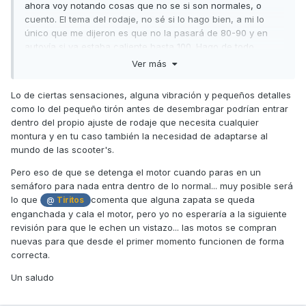
ahora voy notando cosas que no se si son normales, o
cuento. El tema del rodaje, no sé si lo hago bien, a mi lo
único que me dijeron es que no la pasará de 80-90 y en
autovía si ya estaba caliente hasta 100. Hago de todo,
ciudad y autovía, pero en estos 500km he hecho trayectos
Ver más
de 25-30km por autovía por motivos de trabajo, a régimen
constante claro, al ser autovía, también, al soltar puño
Lo de ciertas sensaciones, alguna vibración y pequeños detalles
desde una distancia considerable hasta un semáforo, noto
como lo del pequeño tirón antes de desembragar podrían entrar
2 cosas, la moto al final de todo, al querer entrar al ralentí
dentro del propio ajuste de rodaje que necesita cualquier
pega como un empujoncito detrás, me pregunto si es
montura y en tu caso también la necesidad de adaptarse al
normal o no, o no se debería notar nada, y me ha pasado
mundo de las scooter's.
ya 3 veces, que en ese mismo momento cuando ya casi
estoy en el semáforo y la moto al ralentí, se para y me toca
Pero eso de que se detenga el motor cuando paras en un
volver a arrancarla.
semáforo para nada entra dentro de lo normal... muy posible será
lo que
comenta que alguna zapata se queda
@
Tiritos
El tema vibraciones realmente no lo controlo porque es la
enganchada y cala el motor, pero yo no esperaría a la siguiente
primera scooter que tengo pero me da la sensación que
revisión para que le echen un vistazo... las motos se compran
tiene más que el primer día que la saqué, al estar parado,
nuevas para que desde el primer momento funcionen de forma
vibra bastante, doy puño y avanzó y sigue vibrando durante
correcta.
un par de segundos y ya se vuelven normales supongo,
pero creo que vibra más de la cuenta porque en autovía se
Un saludo
me ha llegado a dormir un poco la mano en un trayecto
solo de media hora, y en los reposapiés también noto