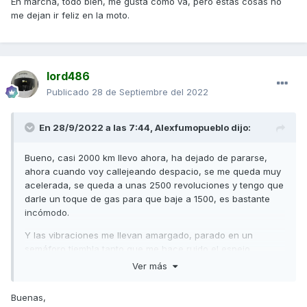
En marcha, todo bien, me gusta cómo va, pero estás cosas no
me dejan ir feliz en la moto.
lord486
Publicado
28 de Septiembre del 2022
En 28/9/2022 a las 7:44,
Alexfumopueblo
dijo:
Bueno, casi 2000 km llevo ahora, ha dejado de pararse,
ahora cuando voy callejeando despacio, se me queda muy
acelerada, se queda a unas 2500 revoluciones y tengo que
darle un toque de gas para que baje a 1500, es bastante
incómodo.
Y las vibraciones me llevan amargado, parado en un
semáforo tiembla tanto que me hace ruido el espejo
derecho( sin tocar el freno)
Ver más
El asiento no cierra bien, se mueve demasiado si lo mueves
Buenas,
con la mano arriba y abajo y con el caballete puesto hace