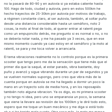
no la pasará de 80-90 y en autovía si ya estaba caliente hasta
100. Hago de todo, ciudad y autovía, pero en estos 500km he
hecho trayectos de 25-30km por autovía por motivos de trabajo,
a régimen constante claro, al ser autovía, también, al soltar puño
desde una distancia considerable hasta un semáforo, noto 2
cosas, la moto al final de todo, al querer entrar al ralentí pega
como un empujoncito detrás, me pregunto si es normal o no, o no
se debería notar nada, y me ha pasado ya 3 veces, que en ese
mismo momento cuando ya casi estoy en el semáforo y la moto al
ralentí, se para y me toca volver a arrancarla.
El tema vibraciones realmente no lo controlo porque es la primera
scooter que tengo pero me da la sensación que tiene más que el
primer día que la saqué, al estar parado, vibra bastante, doy
puño y avanzó y sigue vibrando durante un par de segundos y ya
se vuelven normales supongo, pero creo que vibra más de la
cuenta porque en autovía se me ha llegado a dormir un poco la
mano en un trayecto solo de media hora, y en los reposapiés
también noto alguna vibracion. Ya os digo, es mi primera scooter
y no tengo ni idea, pero uno se emparanoia un poco, la semana
que viene la llevare aa revisión de los 1000km y le diré todo esto,
espero que me toque un buen mecánico y me diga si está todo
ok o si he tenido mala suerte. Otra cosa más, la moto me marca