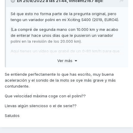
En 25/8/2022 a las 21:44,
vincent2167
dijo:
Sé que esto no forma parte de la pregunta original, pero
tengo un variador polini en mi Xciting S400 (2019, EURO4).
(La compré de segunda mano con 10.000 km y me acabo
de enterar hace unos días que le pusieron un variador
polini en la revisión de los 20.000 km).
Aquí tienes un vídeo que grabé de un 0-80 km/h para que
te hagas una idea de la aceleración en la salida:
Ver más
https://www.youtube.com/watch?v=2tZ7A_Cm3v0
(Estoy utilizando una herramienta de traducción automática,
Se entiende perfectamente lo que has escrito, muy buena
así que espero que lo que he escrito tenga sentido.)
aceleración y el sonido de la moto se oye más grave y más
contundente.
Que velocidad máxima coge con el polini??
Llevas algún silencioso o el de serie??
Saludos