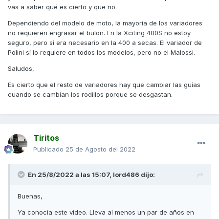
Aquí de un vídeo que explica sobre los mantenimientos que
vas a saber qué es cierto y que no.
creo que es bastante mejor el J costa con respecto a los
demás variadores
Dependiendo del modelo de moto, la mayoría de los variadores
no requieren engrasar el bulon. En la Xciting 400S no estoy
seguro, pero sí era necesario en la 400 a secas. El variador de
Polini sí lo requiere en todos los modelos, pero no el Malossi.
Saludos,
Es cierto que el resto de variadores hay que cambiar las guías
cuando se cambian los rodillos porque se desgastan.
Tiritos
Publicado
25 de Agosto del 2022
En 25/8/2022 a las 15:07,
lord486
dijo:
Buenas,
Ya conocía este video. Lleva al menos un par de años en