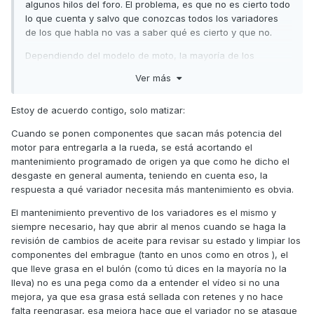
algunos hilos del foro. El problema, es que no es cierto todo
lo que cuenta y salvo que conozcas todos los variadores
de los que habla no vas a saber qué es cierto y que no.
Dependiendo del modelo de moto, la mayoría de los
variadores no requieren engrasar el bulon. En la Xciting
Ver más
400S no estoy seguro, pero sí era necesario en la 400 a
secas. El variador de Polini sí lo requiere en todos los
Estoy de acuerdo contigo, solo matizar:
modelos, pero no el Malossi.
Cuando se ponen componentes que sacan más potencia del
Saludos,
motor para entregarla a la rueda, se está acortando el
Es cierto que el resto de variadores hay que cambiar las
mantenimiento programado de origen ya que como he dicho el
guías cuando se cambian los rodillos porque se desgastan.
desgaste en general aumenta, teniendo en cuenta eso, la
respuesta a qué variador necesita más mantenimiento es obvia.
El mantenimiento preventivo de los variadores es el mismo y
siempre necesario, hay que abrir al menos cuando se haga la
revisión de cambios de aceite para revisar su estado y limpiar los
componentes del embrague (tanto en unos como en otros ), el
que lleve grasa en el bulón (como tú dices en la mayoría no la
lleva) no es una pega como da a entender el vídeo si no una
mejora, ya que esa grasa está sellada con retenes y no hace
falta reengrasar, esa mejora hace que el variador no se atasque