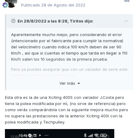
Publicado
28 de Agosto del 2022
En 28/8/2022 a las 8:28,
Tiritos
dijo:
Aparentemente mucho mejor, pero considerando el error
(intencionado por el fabricante para cumplir la normativa)
del velocímetro cuando indica 100 km/h deben de ser 90
Km/h , así que si cuentas el tiempo que tarda en llegar a 110
Km/h salen los 10 segundos de la primera prueba.
Pero ya puedes asegurar que con un variador de serie este
modelo no tiene esa aceleración.
Ver más
Te voy a pasar los datos de la Xciting 400i E3 que tiene
mejores prestaciones que la actual y verás que a 100 de
Esta otra es la de una Xciting 400S con variador J.Costa pero
GPS son 10,6 segundos, esa prueba es real y doy fe por
tiene la polea modificada por mí, (no sirve de referencia) pero
que la hice yo.
como verás comparándola con la siguiente mejora mucho pero
no supera las prestaciones de la anterior Xciting 400i con la
polea modificada y Techpulley.