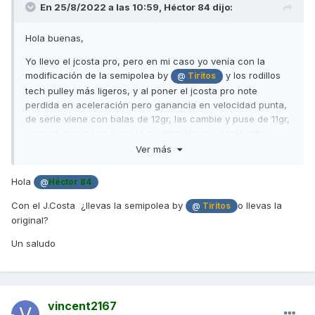
En 25/8/2022 a las 10:59,
Héctor 84
dijo:
Hola buenas,
Yo llevo el jcosta pro, pero en mi caso yo venía con la
modificación de la semipolea by
y los rodillos
@
Tiritos
tech pulley más ligeros, y al poner el jcosta pro note
perdida en aceleración pero ganancia en velocidad punta,
de serie viene con balas de 12gr, las cambie y puse de 11gr,
pero sq aún así no tiene la aceleración que tenía antes,
tampoco a perdido tanta xo un poco si se nota.
Ver más
De momento la voy a dejar así y cuando toque cambiar
Hola
@
Héctor 84
balas le pillaré de 10,5gr para probar.
Con el J.Costa ¿llevas la semipolea by
o llevas la
@
Tiritos
Lo que me gusta del jcosta es como que le exige al motor
original?
cuando hay que exigirle xo si vas a puntilla de gas, baja las
revoluciones más que con el de serie o x lo menos como yo
Un saludo
lo llevaba. Y en mi caso me ha bajado el consumo casi un
litro a los 100.
Un saludo
vincent2167