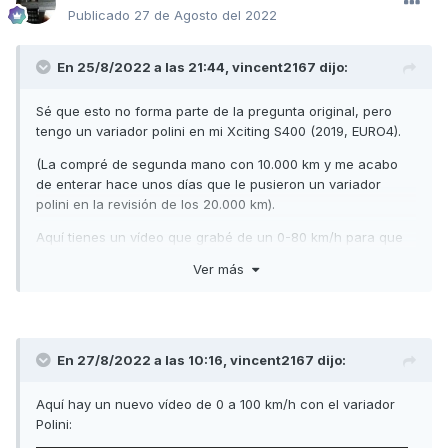
Publicado
27 de Agosto del 2022
En 25/8/2022 a las 21:44,
vincent2167
dijo:
Sé que esto no forma parte de la pregunta original, pero
tengo un variador polini en mi Xciting S400 (2019, EURO4).
(La compré de segunda mano con 10.000 km y me acabo
de enterar hace unos días que le pusieron un variador
polini en la revisión de los 20.000 km).
Aquí tienes un vídeo que grabé de un 0-80 km/h para que
te hagas una idea de la aceleración en la salida:
Ver más
https://www.youtube.com/watch?v=2tZ7A_Cm3v0
(Estoy utilizando una herramienta de traducción automática,
así que espero que lo que he escrito tenga sentido.)
En 27/8/2022 a las 10:16,
vincent2167
dijo:
Aquí hay un nuevo vídeo de 0 a 100 km/h con el variador
Polini: