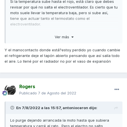
Si la temperatura sube hasta el rojo, está claro que debes
revisar por qué no salta el electroventilador. Es cierto que tu
moto suele llevar la temperatura baja, pero si sube así,
tiene que actuar tanto el termostato como el
electroventilador.
Quizás lo más habitual es que falle el manocontacto del
Ver más
electroventilador, a mí me falló hará tres meses. Circular
por carretera no es suficiente para refrigerar el motor.
Y el manocontacto donde está?estoy perdido yo cuando cambie
Saludos,
el refrigerante deje el tapón abierto pensando que así salía todo
el aire. Lo llené por el radiador no por el vaso de expansión
Rogers
Publicado
7 de Agosto del 2022
En 7/8/2022 a las 15:57,
antonioceron
dijo:
Lo purge dejando arrancada la moto hasta que subiera
temperatura y cerré al rato . Pero el electro no salto