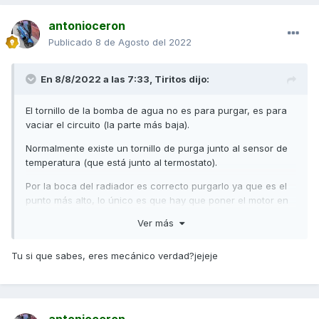
antonioceron
Publicado
8 de Agosto del 2022
En 8/8/2022 a las 7:33,
Tiritos
dijo:
El tornillo de la bomba de agua no es para purgar, es para
vaciar el circuito (la parte más baja).
Normalmente existe un tornillo de purga junto al sensor de
temperatura (que está junto al termostato).
Por la boca del radiador es correcto purgarlo ya que es el
punto más alto, lo único es que hay que poner el motor en
marcha con el tapón abierto y esperar a que abra el
Ver más
termostato ( se sabe cuando se calienta el manguito que
llega al radiador) (parte de arriba). Para ayudar a purgar el
Tu si que sabes, eres mecánico verdad?jejeje
aire, hay que acelerar ligeramente el motor para que actúe
la bomba.
Cuando ha salido todo el aire, empieza a querer salir el
agua por el radiador (debido a que aumenta de volumen al