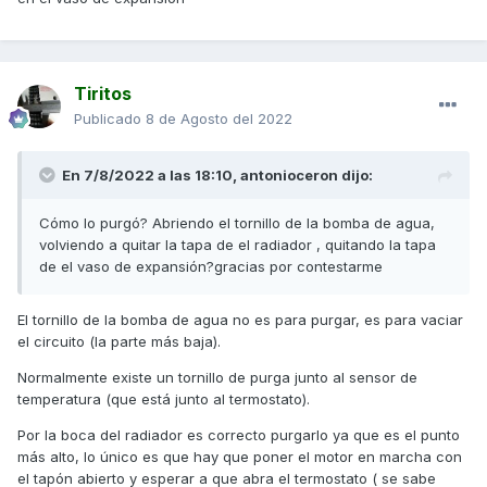
del radiador debería ser inferior a 10 grados ( cuanto más
parecida sea la entrada a la salida, mejor circula el líquido).
Cuando esté un buen rato caliente el motor y veas que
Tiritos
circula el líquido en el radiador, debería marcar temperatura
alta (sin llegar al rojo) y ponerse en marcha el
Publicado
8 de Agosto del 2022
electroventilador.
Saludos
En 7/8/2022 a las 18:10,
antonioceron
dijo:
Cómo lo purgó? Abriendo el tornillo de la bomba de agua,
volviendo a quitar la tapa de el radiador , quitando la tapa
de el vaso de expansión?gracias por contestarme
El tornillo de la bomba de agua no es para purgar, es para vaciar
el circuito (la parte más baja).
Normalmente existe un tornillo de purga junto al sensor de
temperatura (que está junto al termostato).
Por la boca del radiador es correcto purgarlo ya que es el punto
más alto, lo único es que hay que poner el motor en marcha con
el tapón abierto y esperar a que abra el termostato ( se sabe