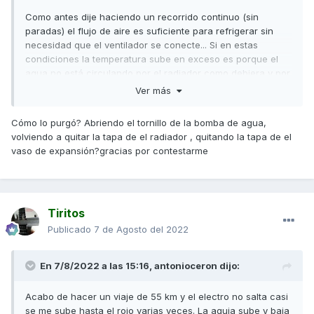
Como antes dije haciendo un recorrido continuo (sin
paradas) el flujo de aire es suficiente para refrigerar sin
necesidad que el ventilador se conecte... Si en estas
condiciones la temperatura sube en exceso es porque el
agua no está circulando por el radiador como debiera y por
eso no se refrigera el motor.
Ver más
Un saludo
Cómo lo purgó? Abriendo el tornillo de la bomba de agua,
volviendo a quitar la tapa de el radiador , quitando la tapa de el
vaso de expansión?gracias por contestarme
Tiritos
Publicado
7 de Agosto del 2022
En 7/8/2022 a las 15:16,
antonioceron
dijo:
Acabo de hacer un viaje de 55 km y el electro no salta casi
se me sube hasta el rojo varias veces. La aguja sube y baja