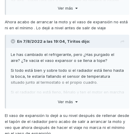
de aire... luego una vez a nivel aparte de tenerla al ralentí
hay que acelerarla un poco para forzar la salida de
Ver más
burbujas.
Ahora acabo de arrancar la moto y el vaso de expansión no está
Un saludo
ni en el mínimo . Lo dejé a nivel antes de salir de viaje
En 7/8/2022 a las 19:04,
Tiritos
dijo:
Le has cambiado el refrigerante, pero ¿Has purgado el
aire? ¿Te vacia el vaso expansor o se llena a tope?
Si todo está bien y sobre todo si el radiador está lleno hasta
la boca, te estaría fallando el sensor de temperatura
situado junto al termostato o el propio cuadro.
Si el radiador no está lleno, llénalo y ten el motor en marcha
con el tapón abierto hasta que salga todo el aire y empiece
Ver más
a tirar el agua por la boca, entonces para el motor, repon el
radiador y cierra el tapón. Deja el vaso con el nivel
El vaso de expansión lo dejé a su nivel después de rellenar desde
correcto.
el tapón de el radiador pero acabo de salir a arrancar la moto y
Cuando tengas el motor en marcha, purgado y caliente la
veo que ahora después de hacer el viaje no marca ni el mínimo
diferencia térmica entre los manguitos de entrada y salida
en el vaso de expansión