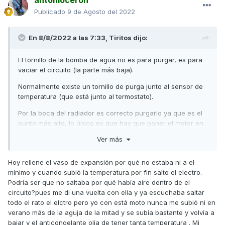
antonioceron
calentarse), entonces hay que cerrar el tapón y llenar el
Publicado
9 de Agosto del 2022
vaso de expansión hasta el nivel correcto.
Hay que controlar el nivel del vaso unos días, ya que es el
En 8/8/2022 a las 7:33,
Tiritos
dijo:
encargado de reponer las fugas o de completar el nivel del
radiador en caso de calentamiento real (por eso no le debe
de faltar nunca líquido). Si se repone nivel varias veces, y
El tornillo de la bomba de agua no es para purgar, es para
vuelve a faltar, es señal de que existe una fuga o de que
vaciar el circuito (la parte más baja).
realmente se ha calentado en exceso y ha tirado agua al
Normalmente existe un tornillo de purga junto al sensor de
exterior rebosando el vaso en caliente, y recogiendo el
temperatura (que está junto al termostato).
radiador el agua al enfriarse faltando la que ha tirado al
exterior.
Por la boca del radiador es correcto purgarlo ya que es el
punto más alto, lo único es que hay que poner el motor en
Si no se observan fugas en marcha y sigue bajando el nivel
marcha con el tapón abierto y esperar a que abra el
del vaso a pesar de reponerlo, hay que pensar en una fuga
Ver más
termostato ( se sabe cuando se calienta el manguito que
en culata.
llega al radiador) (parte de arriba). Para ayudar a purgar el
Hoy rellene el vaso de expansión por qué no estaba ni a el
En ocasiones, la fuga de culata puede ser mínima y
aire, hay que acelerar ligeramente el motor para que actúe
mínimo y cuando subió la temperatura por fin salto el electro.
provocar que los gases de compresión se pasen al circuito
la bomba.
Podría ser que no saltaba por qué había aire dentro de el
haciendo subir la temperatura cuando el motor todavía
Cuando ha salido todo el aire, empieza a querer salir el
circuito?pues me di una vuelta con ella y ya escuchaba saltar
debería estar frío, tirar parte del agua a la calle, y cerrarse
agua por el radiador (debido a que aumenta de volumen al
todo el rato el elctro pero yo con está moto nunca me subió ni en
la fuga al calentarse la culata debido a la dilatación de la
calentarse), entonces hay que cerrar el tapón y llenar el
verano más de la aguja de la mitad y se subía bastante y volvía a
misma (esto se corregiría si llegamos a tiempo haciendo un
vaso de expansión hasta el nivel correcto.
bajar y el anticongelante olía de tener tanta temperatura . Mi
reapriete de los tornillos de culata).