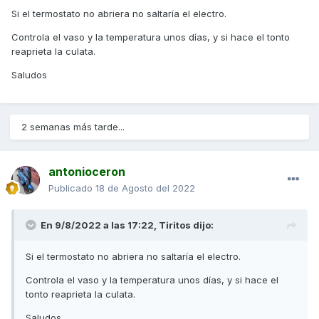
falta la dinamométrica, y si se usa esta solo puede
queda siempre en el mismo nivel
Si el termostato no abriera no saltaría el electro.
engañarnos debido a que alguno o varios de los tornillos
Controla el vaso y la temperatura unos días, y si hace el tonto
estén "pegados" por el tiempo y falseen el torque. ¿Cómo
reaprieta la culata.
se puede realizar un reapriete entonces? Se marca la
posición de los tornillos (previa limpieza de grasa en la
Saludos
zona) con un rotulador indeleble o pintura, de manera que
podamos apreciar un giro de apriete de aprox. 60º (una
cara de la tuerca o cabeza), apretar los cuatro por igual, y
si han cedido con mucha facilidad, apretar otros 60º.
2 semanas más tarde...
Si el reapriete ha sido efectivo, dejará de fugar por culata,
en caso contrario habrá que desmontar la culata y
antonioceron
distribución para sustituir la junta.
Publicado
18 de Agosto del 2022
Suerte y un saludo
En 9/8/2022 a las 17:22,
Tiritos
dijo:
Si el termostato no abriera no saltaría el electro.
Controla el vaso y la temperatura unos días, y si hace el
tonto reaprieta la culata.
Saludos