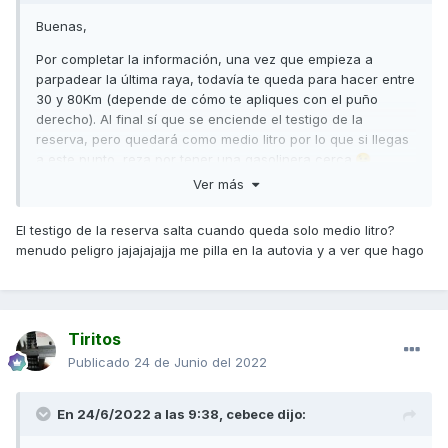
Buenas,
Por completar la información, una vez que empieza a
parpadear la última raya, todavía te queda para hacer entre
30 y 80Km (depende de cómo te apliques con el puño
derecho). Al final sí que se enciende el testigo de la
reserva, pero quedará como medio litro por lo que si llegas
a este punto, reza por tener una gasolinera cerca.
😉
Ver más
Saludos,
El testigo de la reserva salta cuando queda solo medio litro?
menudo peligro jajajajajja me pilla en la autovia y a ver que hago
Tiritos
Publicado
24 de Junio del 2022
En 24/6/2022 a las 9:38,
cebece
dijo: