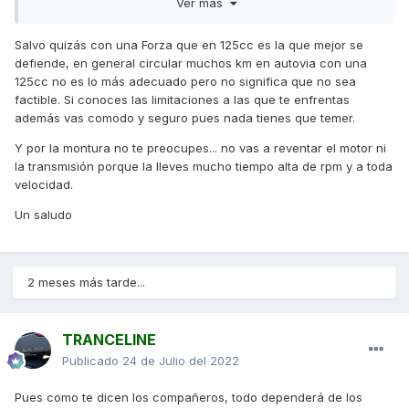
Ver más
a 100 kms /hora más o menos que es el máximo que coge
hay algún problema en hacerse o estar mucho tiempo
rodando para la mecánica de la moto a esa velocidad para
Salvo quizás con una Forza que en 125cc es la que mejor se
hacerte 50 o 100 kms y luego coger carreteras secundarias
defiende, en general circular muchos km en autovia con una
o No hay problema con la moto?
125cc no es lo más adecuado pero no significa que no sea
factible. Si conoces las limitaciones a las que te enfrentas
Os lo traslado y os agradezco vuestra ayuda y
además vas comodo y seguro pues nada tienes que temer.
respuestas.
Y por la montura no te preocupes... no vas a reventar el motor ni
Saludos desde Málaga
la transmisión porque la lleves mucho tiempo alta de rpm y a toda
velocidad.
Un saludo
2 meses más tarde...
TRANCELINE
Publicado
24 de Julio del 2022
Pues como te dicen los compañeros, todo dependerá de los