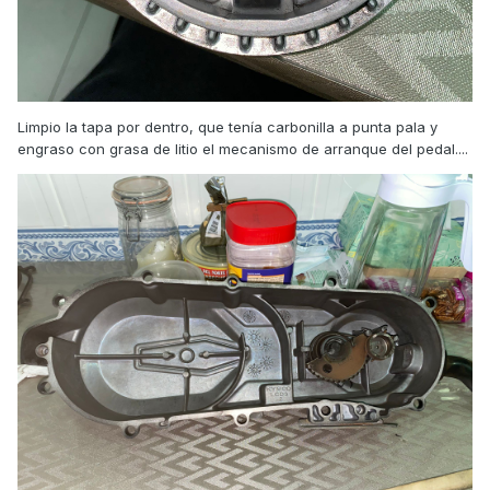
Limpio la tapa por dentro, que tenía carbonilla a punta pala y
engraso con grasa de litio el mecanismo de arranque del pedal....