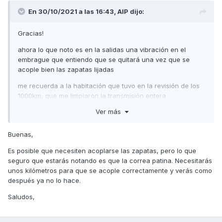
En 30/10/2021 a las 16:43,
AIP
dijo:
Gracias!
ahora lo que noto es en la salidas una vibración en el
embrague que entiendo que se quitará una vez que se
acople bien las zapatas lijadas
me recuerda a la habitación que tuvo en la revisión de los
1000km, que me limpiaron la transmisión entera
Ver más
pero muy contento se nota un montón en las salidas que
acelera más
Buenas,
Es posible que necesiten acoplarse las zapatas, pero lo que
seguro que estarás notando es que la correa patina. Necesitarás
unos kilómetros para que se acople correctamente y verás como
después ya no lo hace.
Lo llevo a casa para limpiarlo y en estas condiciones está:
Saludos,