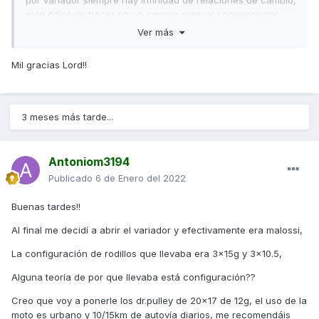
por variador siempre hay infinidad de relaciones de cambio,
algo difícil de hacer en un cambio manual convencional.
Ver más
Saludos,
Mil gracias Lord!!
3 meses más tarde...
Antoniom3194
Publicado
6 de Enero del 2022
Buenas tardes!!
Al final me decidí a abrir el variador y efectivamente era malossi,
La configuración de rodillos que llevaba era 3x15g y 3x10.5,
Alguna teoría de por que llevaba está configuración??
Creo que voy a ponerle los dr.pulley de 20x17 de 12g, el uso de la
moto es urbano y 10/15km de autovía diarios, me recomendáis