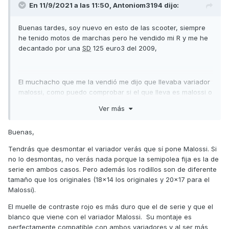
En 11/9/2021 a las 11:50,
Antoniom3194
dijo:
Buenas tardes, soy nuevo en esto de las scooter, siempre
he tenido motos de marchas pero he vendido mi R y me he
decantado por una
SD
125 euro3 del 2009,
El muchacho que me la vendió me dijo que llevaba variador
malossi, como puedo comprobar si el que lleva es malossi o
de serie? Quizás es una pregunta tonta pero a la hora de
Ver más
desmontar no creo que lleve el nombre puesto...
Buenas,
Por otro lado, he visto que en el embrague lleva el muelle
Tendrás que desmontar el variador verás que sí pone Malossi. Si
rojo de malossi, esto en que afecta? Ya sé que es un
no lo desmontas, no verás nada porque la semipolea fija es la de
muelle duro para contrarrestar la fuerza de los variadores
serie en ambos casos. Pero además los rodillos son de diferente
malossi por ejemplo, pero, si no llevará el variador malossi
tamaño que los originales (18x14 los originales y 20x17 para el
afectaría negativamente a la moto??
Malossi).
El muelle de contraste rojo es más duro que el de serie y que el
blanco que viene con el variador Malossi. Su montaje es
He visto por el foro que la gente con variador malossi sale a
perfectamente compatible con ambos variadores y al ser más