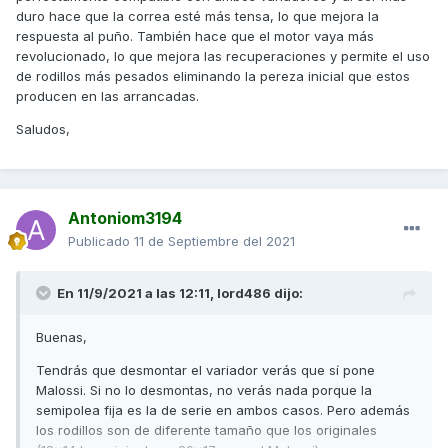
unas 9000 vueltas pero mi
SD
sale a 7500 y en cuanto ha
duro hace que la correa esté más tensa, lo que mejora la
salido se baja a 7000 y para llegar a 9000 me las veo
respuesta al puño. También hace que el motor vaya más
crudas...
revolucionado, lo que mejora las recuperaciones y permite el uso
de rodillos más pesados eliminando la pereza inicial que estos
producen en las arrancadas.
En resumen, creen que lleva el variador de casa con el
Saludos,
muelle rojo o quizás una mala configuración (rodillos de
mucho peso) en el variador malossi???
Aporte: la moto la he puesto a 120kms/h por GPS, 130 de
Antoniom3194
marcador llaneando pero con muuucha distancia...
Publicado
11 de Septiembre del 2021
En 11/9/2021 a las 12:11,
lord486
dijo:
Muchas gracias por adelantado!! Espero poder ayudaros a
ustedes en lo que necesiten!!
Buenas,
Tendrás que desmontar el variador verás que sí pone
Malossi. Si no lo desmontas, no verás nada porque la
semipolea fija es la de serie en ambos casos. Pero además
los rodillos son de diferente tamaño que los originales