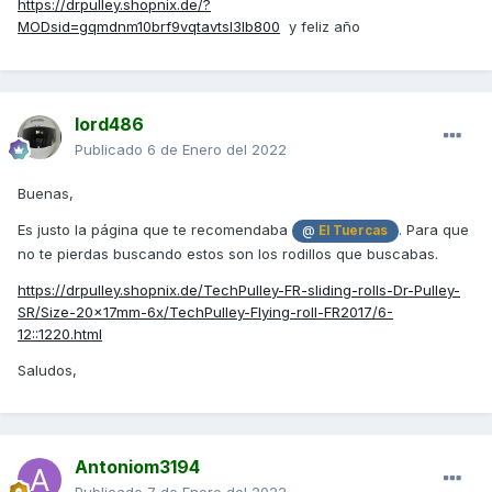
https://drpulley.shopnix.de/?
MODsid=gqmdnm10brf9vqtavtsl3lb800
y feliz año
lord486
Publicado
6 de Enero del 2022
Buenas,
Es justo la página que te recomendaba
. Para que
@
El Tuercas
no te pierdas buscando estos son los rodillos que buscabas.
https://drpulley.shopnix.de/TechPulley-FR-sliding-rolls-Dr-Pulley-
SR/Size-20x17mm-6x/TechPulley-Flying-roll-FR2017/6-
12::1220.html
Saludos,
Antoniom3194