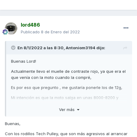
lord486
Publicado
8 de Enero del 2022
En 8/1/2022 a las 8:30,
Antoniom3194
dijo:
Buenas Lord!
Actualmente llevo el muelle de contraste rojo, ya que era el
que venía con la moto cuando la compré,
Es por eso que pregunto , me gustaría ponerle los de 12g,
Mi intención es que la moto salga en unas 8000-8200 y
vaya subiendo hasta lo que tenga que subir
Ver más
El comportamiento que tiene actualmente la moto con 3
rodillos de 10.5 y 3 de 15 es que sale a 8000, una vez has
Buenas,
salido baja a 7000 y hasta los 100km/h no recupera los
8000, por lo que la aceleración de 0 a 100 es muy lenta
Con los rodillos Tech Pulley, que son más agresivos al arrancar