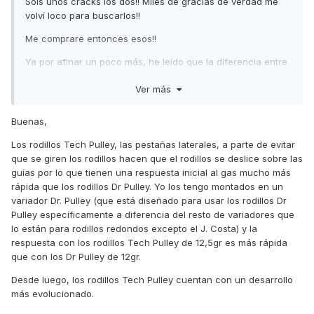
Sois unos cracks los dos!! Miles de gracias de verdad me
volví loco para buscarlos!!
Me comprare entonces esos!!
Ya por afinar un poco más, he leído que la diferencia entre
estos y los dr.pulley es que estos traen una pestaña para
Ver más
que no se den la vuelta, alguna otra diferencia? O solo son
la versión mejorada de los Dr. Con lo que os comento??
Buenas,
Gracias de nuevo!!
Los rodillos Tech Pulley, las pestañas laterales, a parte de evitar
que se giren los rodillos hacen que el rodillos se deslice sobre las
guías por lo que tienen una respuesta inicial al gas mucho más
rápida que los rodillos Dr Pulley. Yo los tengo montados en un
variador Dr. Pulley (que está diseñado para usar los rodillos Dr
Pulley específicamente a diferencia del resto de variadores que
lo están para rodillos redondos excepto el J. Costa) y la
respuesta con los rodillos Tech Pulley de 12,5gr es más rápida
que con los Dr Pulley de 12gr.
Desde luego, los rodillos Tech Pulley cuentan con un desarrollo
más evolucionado.