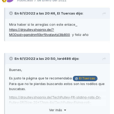
Publicado
7 de Enero del 2022
En 6/1/2022 a las 20:46,
El Tuercas
dijo:
Mira haber si te arreglas con este enlace
https://drpulley.shopnix.de/?
MODsid=gqmdnm10brf9vqtavtsl3lb800
y feliz año
En 6/1/2022 a las 20:50,
lord486
dijo:
Buenas,
Es justo la página que te recomendaba
.
@
El Tuercas
Para que no te pierdas buscando estos son los rodillos que
buscabas.
https://drpulley.shopnix.de/TechPulley-FR-sliding-rolls-Dr-
Pulley-SR/Size-20x17mm-6x/TechPulley-Flying-roll-
FR2017/6-12::1220.html
Ver más