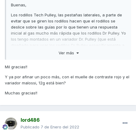
Buenas,
Los rodillos Tech Pulley, las pestañas laterales, a parte de
evitar que se giren los rodillos hacen que el rodillos se
deslice sobre las guías por lo que tienen una respuesta
inicial al gas mucho más rápida que los rodillos Dr Pulley. Yo
los tengo montados en un variador Dr. Pulley (que está
diseñado para usar los rodillos Dr Pulley específicamente a
diferencia del resto de variadores que lo están para rodillos
Ver más
redondos excepto el J. Costa) y la respuesta con los
rodillos Tech Pulley de 12,5gr es más rápida que con los Dr
Mil gracias!!
Pulley de 12gr.
Y ya por afinar un poco más, con el muelle de contraste rojo y el
Desde luego, los rodillos Tech Pulley cuentan con un
variador malossi, 12g está bien?
desarrollo más evolucionado.
Muchas gracias!!
Saludos,
lord486
Publicado
7 de Enero del 2022