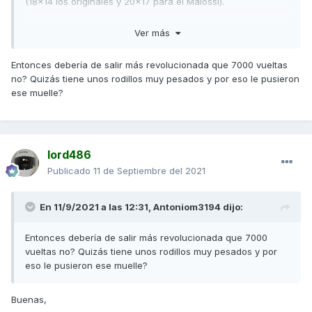
(18x14 los originales y 20x17 para el Malossi).
El muelle de contraste rojo es más duro que el de serie y
Ver más
que el blanco que viene con el variador Malossi. Su
montaje es perfectamente compatible con ambos
Entonces debería de salir más revolucionada que 7000 vueltas
variadores y al ser más duro hace que la correa esté más
no? Quizás tiene unos rodillos muy pesados y por eso le pusieron
tensa, lo que mejora la respuesta al puño. También hace
ese muelle?
que el motor vaya más revolucionado, lo que mejora las
recuperaciones y permite el uso de rodillos más pesados
eliminando la pereza inicial que estos producen en las
arrancadas.
lord486
Saludos,
Publicado
11 de Septiembre del 2021
En 11/9/2021 a las 12:31,
Antoniom3194
dijo:
Entonces debería de salir más revolucionada que 7000
vueltas no? Quizás tiene unos rodillos muy pesados y por
eso le pusieron ese muelle?
Buenas,