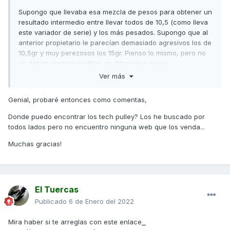
Supongo que llevaba esa mezcla de pesos para obtener un
resultado intermedio entre llevar todos de 10,5 (como lleva
este variador de serie) y los más pesados. Supongo que al
anterior propietario le parecían demasiado agresivos los de
10,5gr y muy perezosos los 15gr. Pienso lo mismo, pero no
se deben mezclar rodillos de diferentes pesos.
Ver más
Lo Dr Pulley de 12gr son una solución interesante, pero
quizás yo probaría con los Tech Pulley del mismo peso.
Genial, probaré entonces como comentas,
Saludos,
Donde puedo encontrar los tech pulley? Los he buscado por
todos lados pero no encuentro ninguna web que los venda...
Muchas gracias!
El Tuercas
Publicado
6 de Enero del 2022
Mira haber si te arreglas con este enlace