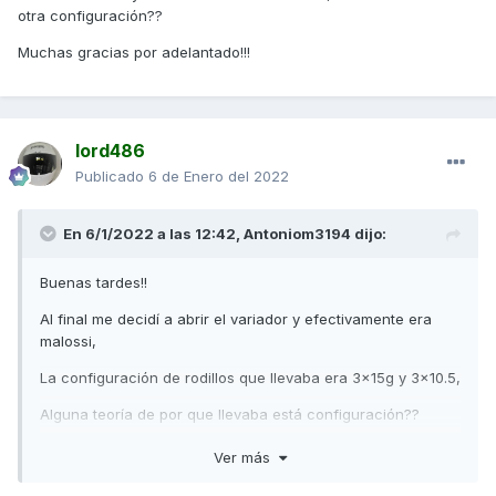
otra configuración??
Muchas gracias por adelantado!!!
lord486
Publicado
6 de Enero del 2022
En 6/1/2022 a las 12:42,
Antoniom3194
dijo:
Buenas tardes!!
Al final me decidí a abrir el variador y efectivamente era
malossi,
La configuración de rodillos que llevaba era 3x15g y 3x10.5,
Alguna teoría de por que llevaba está configuración??
Creo que voy a ponerle los dr.pulley de 20x17 de 12g, el uso
Ver más
de la moto es urbano y 10/15km de autovía diarios, me
recomendáis otra configuración??