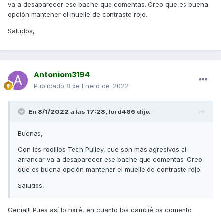
sobre todo con pasajero, busco no "perder" esa fuerza y
va a desaparecer ese bache que comentas. Creo que es buena
que una vez haya salido no baje de 8000 más o menos sino
opción mantener el muelle de contraste rojo.
que suba
Saludos,
No sé si me he explicado bien
Muchas gracias!!!
Antoniom3194
Publicado
8 de Enero del 2022
En 8/1/2022 a las 17:28,
lord486
dijo:
Buenas,
Con los rodillos Tech Pulley, que son más agresivos al
arrancar va a desaparecer ese bache que comentas. Creo
que es buena opción mantener el muelle de contraste rojo.
Saludos,
Genial!! Pues así lo haré, en cuanto los cambié os comento