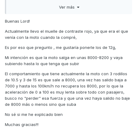
Actualmente, ¿qué muelle de contraste llevas, el blanco de
Ver más
Malossi o el de serie? Lo habitual es montar el blanco con
los rodillos de 10,5gr que trae el kit de Malossi porque con
Buenas Lord!
el muelle de serie prácticamente lleva siempre el motor a
9.000r.p.m. con el blanco que es más blando, apenas llega
Actualmente llevo el muelle de contraste rojo, ya que era el que
a 8.000r.p.m cuando das gas a fondo.
venía con la moto cuando la compré,
Con los rodillos Tech Pulley de 12,5gr gramos que planeas
Es por eso que pregunto , me gustaría ponerle los de 12g,
montar, el muelle de serie tendrá un comportamiento menos
agresivo. Si buscas las mejores recuperaciones a costa de
Mi intención es que la moto salga en unas 8000-8200 y vaya
llevar el motor siempre alto de revoluciones, monta el
subiendo hasta lo que tenga que subir
muelle rojo.
El comportamiento que tiene actualmente la moto con 3 rodillos
Saludos,
de 10.5 y 3 de 15 es que sale a 8000, una vez has salido baja a
7000 y hasta los 100km/h no recupera los 8000, por lo que la
aceleración de 0 a 100 es muy lenta sobre todo con pasajero,
busco no "perder" esa fuerza y que una vez haya salido no baje
de 8000 más o menos sino que suba
No sé si me he explicado bien
Muchas gracias!!!