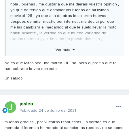
hola , buenas , me gustaria que me dierais vuestra opinion ,
ya que he tenido que cambiar las ruedas de mi kymco
movie xl 125 , ya que a la de atras le salieron huevos ,
despues de mirar mucho por internet , me decici por que
me las cambiara el mecanico al que le suelo llevar la moto
habitualmente , la verdad es que mucha variedad de
ruedas no tenia , y al final me ha puesto dos mita ,
120/70/12 delante y 130/70/12 detras , me ha cobrado 125
Ver más
euros puestas , mi consulta es que os parece , me ha
follado ,o estan en precio , es que es la primera vez que
pongo ruedas a la moto. y tambien me gustaria saber que
No es que Mitas sea una marca 'Hi-End' pero el precio que te
os parecen esas ruedas , muchas gracias y un saludo
han cobrado lo veo correcto.
Un saludo
josleo
Publicado
24 de Junio del 2021
muchas gracias , por vuestras respuestas , la verdad es que
menuda diferencia he notado al cambiar las ruedas , no se como