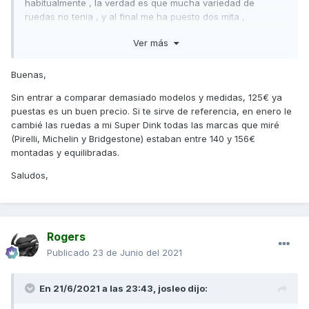
habitualmente , la verdad es que mucha variedad de
ruedas no tenia , y al final me ha puesto dos mita ,
120/70/12 delante y 130/70/12 detras , me ha cobrado 125
Ver más
euros puestas , mi consulta es que os parece , me ha
follado ,o estan en precio , es que es la primera vez que
pongo ruedas a la moto. y tambien me gustaria saber que
Buenas,
os parecen esas ruedas , muchas gracias y un saludo
Sin entrar a comparar demasiado modelos y medidas, 125€ ya
puestas es un buen precio. Si te sirve de referencia, en enero le
cambié las ruedas a mi Super Dink todas las marcas que miré
(Pirelli, Michelin y Bridgestone) estaban entre 140 y 156€
montadas y equilibradas.
Saludos,
Rogers
Publicado
23 de Junio del 2021
En 21/6/2021 a las 23:43,
josleo
dijo: