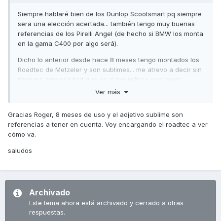
Siempre hablaré bien de los Dunlop Scootsmart pq siempre
sera una elección acertada... también tengo muy buenas
referencias de los Pirelli Angel (de hecho si BMW los monta
en la gama C400 por algo será).
Dicho lo anterior desde hace 8 meses tengo montados los
Roadtec de Metzeler y son sublimes... me atrevo a decir sin
ninguna ambigüedad que es el neumático con mejor
polivalencia vs agarre que actualmente existe en el
Ver más
mercado tanto para scooter como para cualquier moto
sport-touring.
Gracias Roger, 8 meses de uso y el adjetivo sublime son
referencias a tener en cuenta. Voy encargando el roadtec a ver
Un saludo
cómo va.
saludos
Archivado
Este tema ahora está archivado y cerrado a otras
respuestas.