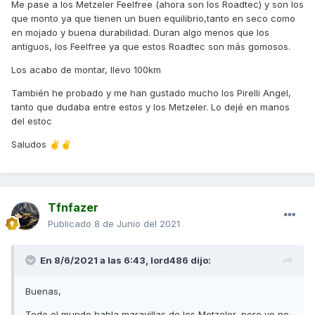
Me pase a los Metzeler Feelfree (ahora son los Roadtec) y son los
que monto ya que tienen un buen equilibrio,tanto en seco como
en mojado y buena durabilidad. Duran algo menos que los
antiguos, los Feelfree ya que estos Roadtec son más gomosos.
Los acabo de montar, llevo 100km
También he probado y me han gustado mucho los Pirelli Angel,
tanto que dudaba entre estos y los Metzeler. Lo dejé en manos
del estoc
Saludos
✌️
✌️
Tfnfazer
Publicado
8 de Junio del 2021
En 8/6/2021 a las 6:43,
lord486
dijo:
Buenas,
Todo el mundo habla maravillas de los Metzeler, pero yo no