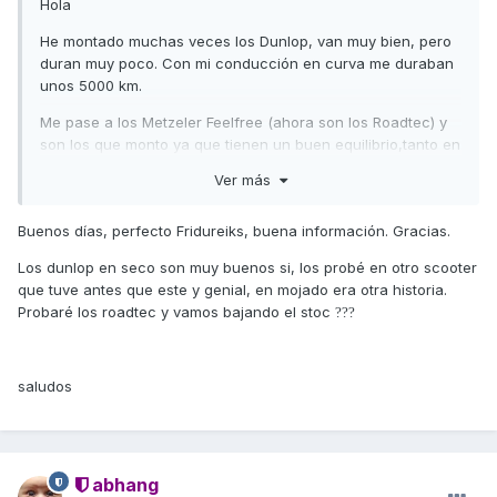
Hola
He montado muchas veces los Dunlop, van muy bien, pero
duran muy poco. Con mi conducción en curva me duraban
unos 5000 km.
Me pase a los Metzeler Feelfree (ahora son los Roadtec) y
son los que monto ya que tienen un buen equilibrio,tanto en
seco como en mojado y buena durabilidad. Duran algo
Ver más
menos que los antiguos, los Feelfree ya que estos Roadtec
son más gomosos.
Buenos días, perfecto Fridureiks, buena información. Gracias.
Los acabo de montar, llevo 100km
Los dunlop en seco son muy buenos si, los probé en otro scooter
También he probado y me han gustado mucho los Pirelli
que tuve antes que este y genial, en mojado era otra historia.
Angel, tanto que dudaba entre estos y los Metzeler. Lo dejé
Probaré los roadtec y vamos bajando el stoc
?
?
?
en manos del estoc
Saludos
✌️
✌️
saludos
abhang