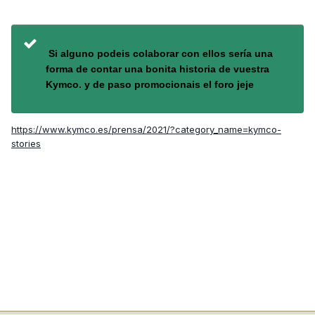
Si alguno podeis colaborar con ellos sería una
forma de contar una bonita historia de vuestra
Kymco. y de paso promocionais el foro jeje
https://www.kymco.es/prensa/2021/?category_name=kymco-
stories