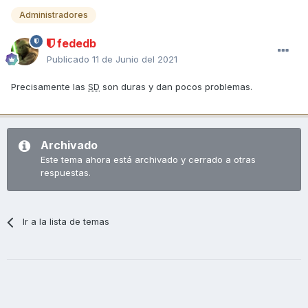
foro jeje
Administradores
fededb
https://www.kymco.es/prensa/2021/?
Publicado
11 de Junio del 2021
category_name=kymco-stories
Precisamente las
SD
son duras y dan pocos problemas.
Pues la mia de bonita tiene poco
?
?
?
?
Archivado
Este tema ahora está archivado y cerrado a otras
respuestas.
Ir a la lista de temas