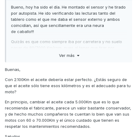
Bueno, hoy ha sido el día. He montado el sensor y he tirado
por autopista. He ido verificando las lecturas tanto del
tablero como el que me daba el sensor externo y ambos
coincidían, así que sencillamente era una neura
de caballo!!!
Quizás es que como siempre iba por carretera y no suelo
pasar de 80/7000 Km/rpm, pues al tener que tirar por
autovía y apretarle la oreja me emparanollé y pensaba que
Ver más
como cambiaba el sonido del motor no correspondía con la
lectura del tablero.
Buenas,
Ahora, he de decir que (como off topic) con 2 apretadas
Con 2.100Km el aceite debería estar perfecto. ¿Estás seguro de
que le he metido al motor hasta los 100 Kms. madre mía que
que el aceite sólo tiene esos kilómetros y es el adecuado para tu
cambio ha pegado la moto!!!, se le nota mucho más
moto?
resuelta, es como si se le hubiera quitado un tapón del
escape porque ahora incluso desarrolla más a menos rpm
En principio, cambiar el aceite cada 5.000Km que es lo que
´s.
recomienda el fabricante, parece un valor bastante conservador,
y de hecho muchos compañeros te cuentan lo bien que van sus
Cierto es, que viene bien hacer que un vehículo estire las
motos con 60 o 70.000Km y el único cuidado que tienen es
piernas en una autovía de vez en cuando, y en mi caso lo
respetar los mantenimientos recomendados.
he comprobado.
Saludos,