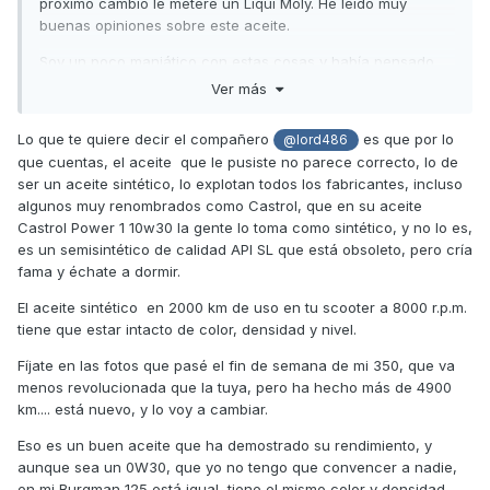
próximo cambio le meteré un Liqui Moly. He leído muy
buenas opiniones sobre este aceite.
Soy un poco maniático con estas cosas y había pensado
en que una limpieza del aceite para restar impurezas no
Ver más
viene mal. En mi opinión 5000 Kms. como límite de servicio
por 1L de aceite, por muy preparado que esté, es una
Lo que te quiere decir el compañero
es que por lo
@lord486
salvajada para un motor que casi siempre suele estar a un
que cuentas, el aceite que le pusiste no parece correcto, lo de
régimen de revoluciones entre medio y alto para los que
ser un aceite sintético, lo explotan todos los fabricantes, incluso
solemos movernos en autovía/carretera. En mi opinión, el
algunos muy renombrados como Castrol, que en su aceite
límite debería de estar entre los 3500 y 4000 Kms., 5000 es
Castrol Power 1 10w30 la gente lo toma como sintético, y no lo es,
demasiado. Si lo pensamos friamente, en un coche son 5L
es un semisintético de calidad API SL que está obsoleto, pero cría
de media y el cambio suelen recomendarlo entre los 350 y
fama y échate a dormir.
4000 Kms., en una moto no se debería de extender tanto. Es
mantenimiento, nada más. Y que huevos, estoy de ERTE y
El aceite sintético en 2000 km de uso en tu scooter a 8000 r.p.m.
me muero del asco viendo la gorda sin poderle meter mano.
tiene que estar intacto de color, densidad y nivel.
Disfruto haciendo trabajos de mecánica (de hecho es mi
Fíjate en las fotos que pasé el fin de semana de mi 350, que va
profesión frustrada). Si por mi fuera y no costara dinero,
menos revolucionada que la tuya, pero ha hecho más de 4900
desarmaría la moto y la volvería a armar. No me amilana
km.... está nuevo, y lo voy a cambiar.
este tipo de cosas y más teniendo los manuales de taller y
toneladas de información sobre esta moto por internet.
Eso es un buen aceite que ha demostrado su rendimiento, y
Obviamente no lo voy a hacer, pero ganas no me faltan el
aunque sea un 0W30, que yo no tengo que convencer a nadie,
comprar un motor destrozado y reconstruirlo.
en mi Burgman 125 está igual, tiene el mismo color y densidad,