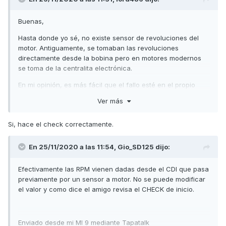
Buenas,
Hasta donde yo sé, no existe sensor de revoluciones del
motor. Antiguamente, se tomaban las revoluciones
directamente desde la bobina pero en motores modernos
se toma de la centralita electrónica.
En mi opinión, es más fácil que el fallo esté en el propio
cuadro de instrumentos. ¿Te has fijado si al encender el
Ver más
contacto hace el check correcto, o la aguja no llega al
fondo de escala?
Si, hace el check correctamente.
Saludos,
En 25/11/2020 a las 11:54,
Gio_SD125
dijo:
Efectivamente las RPM vienen dadas desde el CDI que pasa
previamente por un sensor a motor. No se puede modificar
el valor y como dice el amigo revisa el CHECK de inicio.
Enviado desde mi MI 9 mediante Tapatalk