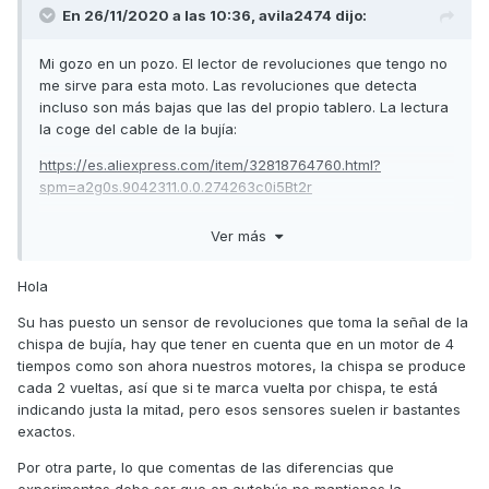
En 26/11/2020 a las 10:36,
avila2474
dijo:
Mi gozo en un pozo. El lector de revoluciones que tengo no
me sirve para esta moto. Las revoluciones que detecta
incluso son más bajas que las del propio tablero. La lectura
la coge del cable de la bujía:
https://es.aliexpress.com/item/32818764760.html?
spm=a2g0s.9042311.0.0.274263c0i5Bt2r
Así que si sabéis alguna otra forma de leerlas decirmelo
Ver más
porque me gustaría determinar si me falla el tablero, el
sensor, o son sencillamente neuras mias.
Hola
Enfatizar que el check da OK, quiero decir, no muestra
Su has puesto un sensor de revoluciones que toma la señal de la
mensaje de error, no se traba aguja, hace todo el recorrido
chispa de bujía, hay que tener en cuenta que en un motor de 4
y vuelve a su posición inicial, pero diría que la lectura que
tiempos como son ahora nuestros motores, la chispa se produce
da no es real. No es posible que me marque las mismas
cada 2 vueltas, así que si te marca vuelta por chispa, te está
RPM´s o con tan poca diferencia circulando por carretera
indicando justa la mitad, pero esos sensores suelen ir bastantes
como por autovía.
exactos.
Por otra parte, lo que comentas de las diferencias que
experimentas debe ser que en autobús no mantienes la