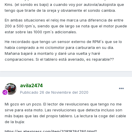
Kms. (el sonido es bajo) a cuando voy por autovía/autopista que
Un saludo
tengo que tirarle de la oreja y obviamente el sonido cambia.
En ambas situaciones el reloj me marca una diferencia de entre
200 a 500 rpm´s, siendo que de largo se nota que el motor puede
estar sobre las 1000 rpm´s adicionales.
He recordado que tengo un sensor externo de RPM´s que se lo
había comprado a mi ciclomotor para carburarla en su día.
Mañana bajaré a montarlo y daré una vuelta y haré
comparaciones. Si el tablero está averiado, es reparable??
avila2474
Publicado
26 de Noviembre del 2020
Mi gozo en un pozo. El lector de revoluciones que tengo no me
sirve para esta moto. Las revoluciones que detecta incluso son
más bajas que las del propio tablero. La lectura la coge del cable
de la bujía:
https://es.aliexpress.com/item/32818764760.html?