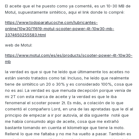
El aceite que el he puesto como ya comenté, es un 10-30 MB de
Motul, supuestamente sintético, aqui el link donde lo compré:
https://www.todoparatucoche.com/lubricantes-
online/10w30/11619-motul-scooter-power-4t-10w30-mb-
3374650255583.html
web de Motul:
https://www.motul.com/es/es/products/scooter-power-4t-10w30-
mb
la verdad es que si que he leído que últimamente los aceites no
están siendo tratados como tal. Incluso, he leído que realmente
tiene de sintético un 20 o 30% y es considerado 100%, cosa que
no es así. La verdad es que menuda decepción porque venía de
mi 2T con esta marca de aceite y la verdad es que le iba
fenomenal el scooter power 2t. Es más, a colación de lo que
comentó el compañero Lord, en una de las apretadas que le dí al
principio de empezar a ir por autovía, al día siguiente noté que
me había consumido algo de aceite, cosa que me extrañó
bastante tomando en cuenta el kilometraje que tiene la moto.
Rellené lo que me faltaba y no me ha vuelto a pasar. También es