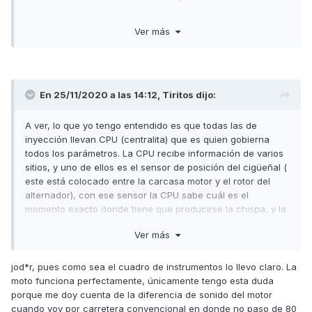
Ver más
En 25/11/2020 a las 14:12,
Tiritos
dijo:
A ver, lo que yo tengo entendido es que todas las de
inyección llevan CPU (centralita) que es quien gobierna
todos los parámetros. La CPU recibe información de varios
sitios, y uno de ellos es el sensor de posición del cigüeñal (
este está colocado entre la carcasa motor y el rotor del
alternador), con ese sensor la CPU sabe cuál es el
momento exacto donde tiene que producirse la chispa, y la
inyección, y posiblemente ese sensor sirva también para
Ver más
que la CPU lleve la señal de r.p.m. al cuadro, pero como
todo sistema analógico, necesita un transductor en el
cuadro para transformar la señal que le llega en analógica
jod*r, pues como sea el cuadro de instrumentos lo llevo claro. La
( normalmente es una señal de impedancia en Ohms).
moto funciona perfectamente, únicamente tengo esta duda
porque me doy cuenta de la diferencia de sonido del motor
Así, que puede ser que falle el cuadro de instrumentos.
cuando voy por carretera convencional en donde no paso de 80