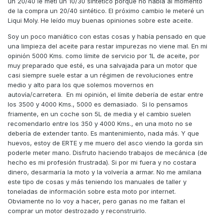
un 20/40 le metí un 10/30 sintético porque no había al momento
de la compra un 20/40 sintético. El próximo cambio le meteré un
Liqui Moly. He leído muy buenas opiniones sobre este aceite.
Qué opináis al respecto?
Soy un poco maniático con estas cosas y había pensado en que
una limpieza del aceite para restar impurezas no viene mal. En mi
opinión 5000 Kms. como límite de servicio por 1L de aceite, por
muy preparado que esté, es una salvajada para un motor que
casi siempre suele estar a un régimen de revoluciones entre
medio y alto para los que solemos movernos en
autovía/carretera. En mi opinión, el límite debería de estar entre
los 3500 y 4000 Kms., 5000 es demasiado. Si lo pensamos
friamente, en un coche son 5L de media y el cambio suelen
recomendarlo entre los 350 y 4000 Kms., en una moto no se
debería de extender tanto. Es mantenimiento, nada más. Y que
huevos, estoy de ERTE y me muero del asco viendo la gorda sin
poderle meter mano. Disfruto haciendo trabajos de mecánica (de
hecho es mi profesión frustrada). Si por mi fuera y no costara
dinero, desarmaría la moto y la volvería a armar. No me amilana
este tipo de cosas y más teniendo los manuales de taller y
toneladas de información sobre esta moto por internet.
Obviamente no lo voy a hacer, pero ganas no me faltan el
comprar un motor destrozado y reconstruirlo.