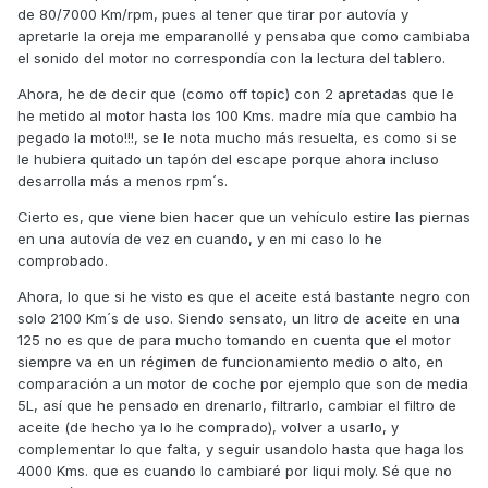
de 80/7000 Km/rpm, pues al tener que tirar por autovía y
apretarle la oreja me emparanollé y pensaba que como cambiaba
el sonido del motor no correspondía con la lectura del tablero.
Ahora, he de decir que (como off topic) con 2 apretadas que le
he metido al motor hasta los 100 Kms. madre mía que cambio ha
pegado la moto!!!, se le nota mucho más resuelta, es como si se
le hubiera quitado un tapón del escape porque ahora incluso
desarrolla más a menos rpm´s.
Cierto es, que viene bien hacer que un vehículo estire las piernas
en una autovía de vez en cuando, y en mi caso lo he
comprobado.
Ahora, lo que si he visto es que el aceite está bastante negro con
solo 2100 Km´s de uso. Siendo sensato, un litro de aceite en una
125 no es que de para mucho tomando en cuenta que el motor
siempre va en un régimen de funcionamiento medio o alto, en
comparación a un motor de coche por ejemplo que son de media
5L, así que he pensado en drenarlo, filtrarlo, cambiar el filtro de
aceite (de hecho ya lo he comprado), volver a usarlo, y
complementar lo que falta, y seguir usandolo hasta que haga los
4000 Kms. que es cuando lo cambiaré por liqui moly. Sé que no