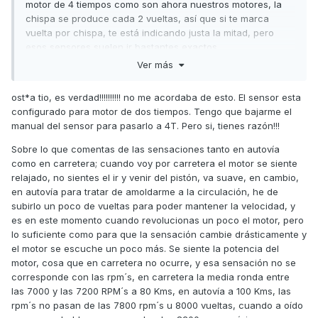
motor de 4 tiempos como son ahora nuestros motores, la
chispa se produce cada 2 vueltas, así que si te marca
vuelta por chispa, te está indicando justa la mitad, pero
esos sensores suelen ir bastantes exactos.
Ver más
Por otra parte, lo que comentas de las diferencias que
experimentas debe ser que en autobús no mantienes la
ost*a tio, es verdad!!!!!!!!!! no me acordaba de esto. El sensor esta
velocidad a 80 km/h como cuando vas en carretera, si no
configurado para motor de dos tiempos. Tengo que bajarme el
que aceleras más para alcanzar más velocidad y
manual del sensor para pasarlo a 4T. Pero si, tienes razón!!!
obviamente al pasar por los 80km/h del velocímetro lleva
más r.p.m. porque hay un retardo entre la velocidad que
Sobre lo que comentas de las sensaciones tanto en autovía
llevas y las rpm que está dando el motor para poder
como en carretera; cuando voy por carretera el motor se siente
superar los 80 km/h que está indicando. Prueba a equilibrar
relajado, no sientes el ir y venir del pistón, va suave, en cambio,
el gas con la velocidad estable a 80 km)h en autovía, y
en autovía para tratar de amoldarme a la circulación, he de
verás como esa impresión que tienes cambia.
subirlo un poco de vueltas para poder mantener la velocidad, y
es en este momento cuando revolucionas un poco el motor, pero
Un saludo
lo suficiente como para que la sensación cambie drásticamente y
el motor se escuche un poco más. Se siente la potencia del
motor, cosa que en carretera no ocurre, y esa sensación no se
corresponde con las rpm´s, en carretera la media ronda entre
las 7000 y las 7200 RPM´s a 80 Kms, en autovía a 100 Kms, las
rpm´s no pasan de las 7800 rpm´s u 8000 vueltas, cuando a oído