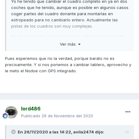
Yo he tenido que cambiar el cuadro completo en ya en dos
coches que he tenido, aunque es posible en algunos casos
coger partes del cuadro donante para montarlas en
estropeado para no cambiarlo entero. Actualmente las
pistas de los cuadros son muy complejas.
No me ha pasado en ninguna moto, pero yo iría buscando
un cuadro completo en un desguace.
Ver más
Saludos,
Pues esperemos que no la verdad, porque barato no es
precisamente. Y si nos ponemos a cambiar tablero, aprovecho y
le meto el Nodoe con GPS integrado.
lord486
Publicado
26 de Noviembre del 2020
En 26/11/2020 a las 14:22,
avila2474
dijo: