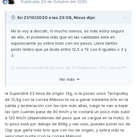
Publicado
23 de Octubre del 2020
En 21/10/2020 a las 23:08,
Nisus
dijo:
No lo voy a discutir, ni mucho menos, es más estoy seguro
de ello, el problema más que en las calidades esta en
equivocarme yo sobre todo con los pesos. Llevo tantos
posts leídos que ya dudo entre 12,5 o 13. Los 6 iguales o 3 y
3.
Si alguien recuerda los toys de los bollycaos, Toy saturao!!!!!
Jajaja
Ver más
la Superdink E3 lleva de origen 13g, si le pones unos Techpulley
de 12,5g con la correa Malossi te va a ganar bastante brío en la
salida y aceleración con las rpm más altas, luego te van a bajar
las rpm cuando pase de 90 Km/h y te costará un poco más subir
a 120 Km/h (dependiendo del peso que se cargue en la moto). Si
tu peso está por debajo de 80Kg y vas solo, puedes poner los de
13gr que gana más brío que con los de origen, y estira más la
velocidad punta (con la correa Malossi).