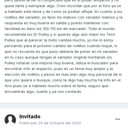
pero desistí al ver lo complicado que es el poder aflojarlos y no
quise liarla y estropear algo. Creo recordar que por el foro ya se
a hablado este tema y de como se podían aflojar. En cuanto a los
rodillos del variador, yo llevo los malossi con variador malossi y la
respuesta es muy buena en salida y puedo mantener con
facilidad en llano los 100-115 km de marcador. Todo el mundo
recomienda los Dr Pulley y si quieres algo aún mejor los Tech
Pulley que al parecer la moto cambia mucho, yo me lo estoy
pensando para el próximo cambio de rodillos cuando toque, lo
que no recuerdo es que peso debería de poner en mi variador,
en tu caso aunque tengas el variador original montando los
Pulley notaras una mejoría muy buena, utiliza el buscador para
encontrar info al respecto, pues es un tema muy amplio y la
elección de rodillos y pesos es mas bien algo muy personal de lo
que uno quiera o busque, como te digo hay mucha ha info en el
foro pues se a hablado mucho sobre el tema, seguro que
encuentras algo, suerte y ya nos contarás.
Invitado
Publicado
20 de Octubre del 2020