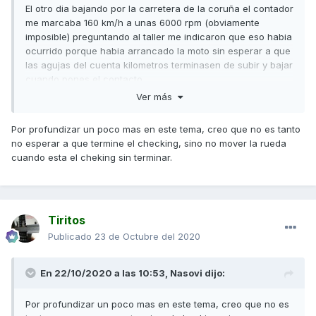
El otro dia bajando por la carretera de la coruña el contador
me marcaba 160 km/h a unas 6000 rpm (obviamente
imposible) preguntando al taller me indicaron que eso habia
ocurrido porque habia arrancado la moto sin esperar a que
las agujas del cuenta kilometros terminasen de subir y bajar
cuando pones el contacto.
Ver más
Por si alguno le ha ocurrido que sepa el motivo.
Un saludo.
Por profundizar un poco mas en este tema, creo que no es tanto
no esperar a que termine el checking, sino no mover la rueda
cuando esta el cheking sin terminar.
Tiritos
Publicado
23 de Octubre del 2020
En 22/10/2020 a las 10:53,
Nasovi
dijo:
Por profundizar un poco mas en este tema, creo que no es