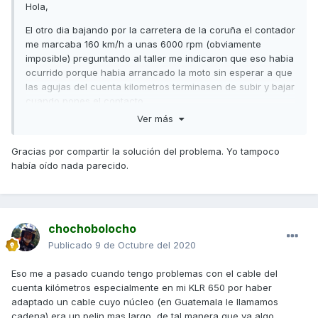
Hola,
El otro dia bajando por la carretera de la coruña el contador
me marcaba 160 km/h a unas 6000 rpm (obviamente
imposible) preguntando al taller me indicaron que eso habia
ocurrido porque habia arrancado la moto sin esperar a que
las agujas del cuenta kilometros terminasen de subir y bajar
cuando pones el contacto.
Ver más
Por si alguno le ha ocurrido que sepa el motivo.
Un saludo.
Gracias por compartir la solución del problema. Yo tampoco
había oído nada parecido.
chochobolocho
Publicado
9 de Octubre del 2020
Eso me a pasado cuando tengo problemas con el cable del
cuenta kilómetros especialmente en mi KLR 650 por haber
adaptado un cable cuyo núcleo (en Guatemala le llamamos
cadena) era un pelin mas largo, de tal manera que va algo