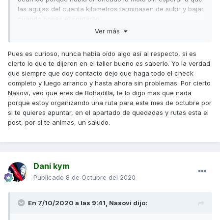
las agujas del cuenta kilometros terminasen de subir y bajar
cuando pones el contacto.
Ver más
Por si alguno le ha ocurrido que sepa el motivo.
Un saludo.
Pues es curioso, nunca había oído algo así al respecto, si es
cierto lo que te dijeron en el taller bueno es saberlo. Yo la verdad
que siempre que doy contacto dejo que haga todo el check
completo y luego arranco y hasta ahora sin problemas. Por cierto
Nasovi, veo que eres de Bohadilla, te lo digo mas que nada
porque estoy organizando una ruta para este mes de octubre por
si te quieres apuntar, en el apartado de quedadas y rutas esta el
post, por si te animas, un saludo.
Dani kym
Publicado
8 de Octubre del 2020
En 7/10/2020 a las 9:41,
Nasovi
dijo: