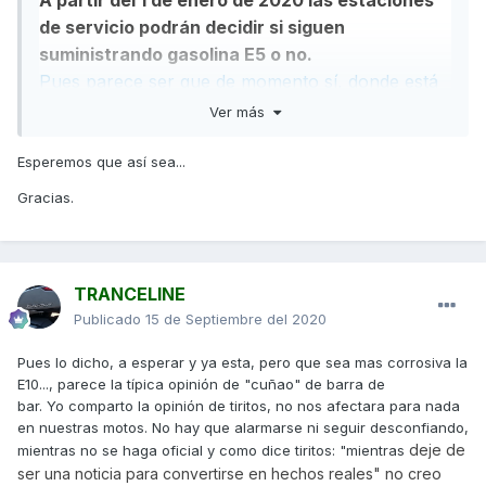
A partir del 1 de enero de 2020 las estaciones
de servicio podrán decidir si siguen
suministrando gasolina E5 o no.
Pues parece ser que de momento sí, donde está
el problema?
Ver más
Dicen que la gasolina E10 es más corrosiva
para el motor.
Esperemos que así sea...
Me da la impresión de que eso puede ser un
Gracias.
bulo... La gasolina E10 es una nueva
denominación que en teoría obligan a introducir
en el mercado Europeo donde se aplica a las
TRANCELINE
gasolinas actuales un 10% de Etanol ( por eso lo
Publicado
15 de Septiembre del 2020
E-10), teóricamente contamina menos al llevar
menos combustibles fósiles en la mezcla, sirve a
Pues lo dicho, a esperar y ya esta, pero que sea mas corrosiva la
su vez de aditivo para aumentar el octanaje de la
E10..., parece la típica opinión de "cuñao" de barra de
gasolina, eliminando otros más contaminantes y
bar. Yo comparto la opinión de tiritos, no nos afectara para nada
en nuestras motos. No hay que alarmarse ni seguir desconfiando,
seguramente más costosos de elaborar, para que
deje de
mientras no se haga oficial y como dice tiritos: "mientras
haga mejor efecto en los motores modernos la
ser una noticia para convertirse en hechos reales" no creo