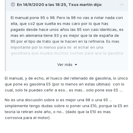
En 14/9/2020 a las 18:25,
Txus martin
dijo:
El manual pone 95 o 98. Pero la 98 no vas a notar nada con
ella, que co2 que suelta es mas caro por lo que has
pagado desde hace unos años las 95 son casi identicas, es
mas en alemania tiene 93 y es mejor que la de españa de
95 por el tipo de trato que le hacen en la refineria. Es mas
importante por lo menos para mi el echar en una
gasolinera que mueba muchos coches para que la gasolina
este fresca ya que es muy volátil y no echar los dias que
Ver más
pasa el camion para que no cojas posos
El manual, y de echo, el hueco del rellenado de gasolina, lo único
que pone es gasolina E5 (por lo menos en estas ultimas) con lo
cual, solo te puedes ceñir a eso... es mas... solo pone ese E5 ....
No es una discusión sobre si es mejor una 98 o una 95 ...
simplemente tengo dudas sobre si poner una E10, porque la E5 en
teoría la retiran este año, o no... (dado que la E10 es mas
corrosiva para el motor).