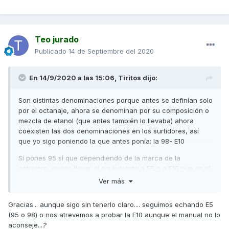
Teo jurado
Publicado
14 de Septiembre del 2020
En 14/9/2020 a las 15:06,
Tiritos
dijo:
Son distintas denominaciones porque antes se definían solo
por el octanaje, ahora se denominan por su composición o
mezcla de etanol (que antes también lo llevaba) ahora
coexisten las dos denominaciones en los surtidores, así
que yo sigo poniendo la que antes ponía: la 98- E10
Si pones 95 sí que dependiendo de la marca de la
petrolera, puede llevar el equivalente a E5 o a E10 que es el
porcentaje de Etanol.
Ver más
Un saludo
Gracias... aunque sigo sin tenerlo claro.... seguimos echando E5
(95 o 98) o nos atrevemos a probar la E10 aunque el manual no lo
aconseje....?