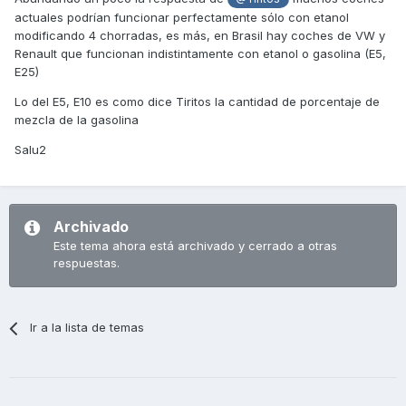
actuales podrían funcionar perfectamente sólo con etanol
Me da la impresión de que eso puede ser un
modificando 4 chorradas, es más, en Brasil hay coches de VW y
bulo... La gasolina E10 es una nueva
Renault que funcionan indistintamente con etanol o gasolina (E5,
denominación que en teoría obligan a introducir
E25)
en el mercado Europeo donde se aplica a las
Lo del E5, E10 es como dice Tiritos la cantidad de porcentaje de
gasolinas actuales un 10% de Etanol ( por eso lo
mezcla de la gasolina
E-10), teóricamente contamina menos al llevar
Salu2
menos combustibles fósiles en la mezcla, sirve a
su vez de aditivo para aumentar el octanaje de la
gasolina, eliminando otros más contaminantes y
seguramente más costosos de elaborar, para que
Archivado
Este tema ahora está archivado y cerrado a otras
haga mejor efecto en los motores modernos la
respuestas.
intención es aumentar el octanaje hasta 100
octanos, a esos motores (fabricados después del
2000) no les perjudica en absoluto, si no que les
Ir a la lista de temas
beneficia en su rendimiento, sobre todo los
motores que tienen una relación de compresión
más alta que 10:1 como es el caso de nuestras