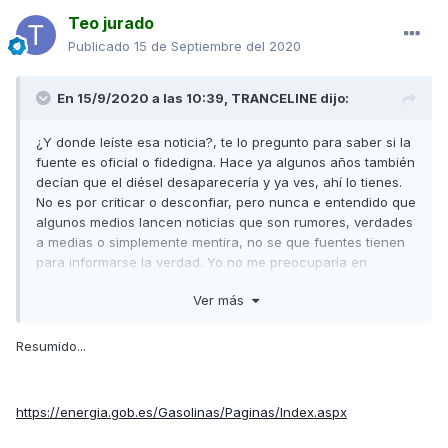
Teo jurado
Publicado
15 de Septiembre del 2020
En 15/9/2020 a las 10:39,
TRANCELINE
dijo:
¿Y donde leíste esa noticia?, te lo pregunto para saber si la
fuente es oficial o fidedigna. Hace ya algunos años también
decían que el diésel desaparecería y ya ves, ahí lo tienes.
No es por criticar o desconfiar, pero nunca e entendido que
algunos medios lancen noticias que son rumores, verdades
a medias o simplemente mentira, no se que fuentes tienen
para informarse la verdad. Yo no me preocuparía en
exceso, sigue con la E5 de 95, yo es la que le pongo a mi
Ver más
Super y ya veremos en un futuro que ocurre. Dudo mucho
que la E5 desaparezca en un periodo de tiempo corto y de
hacerlo sería algo progresivo como ocurrió con la gasolina
Resumido...
con plomo. Los vehículos que utilizan gasolina "normal" son
muchos aún como para tomar una medida tan drástica a
corto tiempo.
https://energia.gob.es/Gasolinas/Paginas/Index.aspx