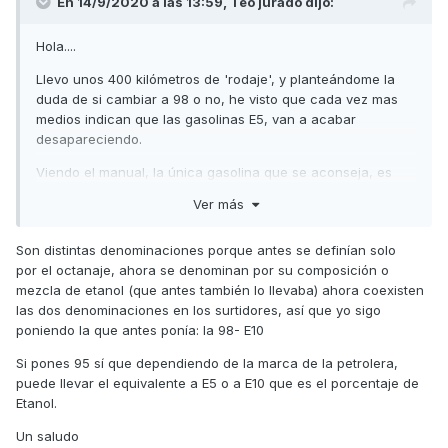
En 14/9/2020 a las 13:59,
Teo jurado
dijo:
Hola....
Llevo unos 400 kilómetros de 'rodaje', y planteándome la
duda de si cambiar a 98 o no, he visto que cada vez mas
medios indican que las gasolinas E5, van a acabar
desapareciendo.
Viendo el manual, la única gasolina que se aconseja, es
una E5, con lo cual, ahora mismo tengo la cabeza echa un
Ver más
lio....
¿Quiere decir esto, que cuando desaparezca ese tipo de
Son distintas denominaciones porque antes se definían solo
gasolina, tendremos que arriesgarnos a echar una E10 y
por el octanaje, ahora se denominan por su composición o
tener posibles problemas de motor?.
mezcla de etanol (que antes también lo llevaba) ahora coexisten
las dos denominaciones en los surtidores, así que yo sigo
Porque según he leído, la E10 es mas corrosiva....
poniendo la que antes ponía: la 98- E10
Lo dicho, un lio... ahora mismo no se si seguir con la 95 E5 o
Si pones 95 sí que dependiendo de la marca de la petrolera,
cambiar a una 98 E5 o pasar a cualquiera de las 2 en E10...
puede llevar el equivalente a E5 o a E10 que es el porcentaje de
Etanol.
Un saludo