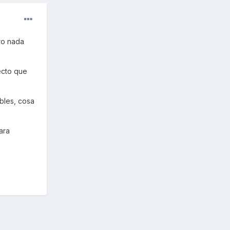
ero nada
ecto que
bles, cosa
ara