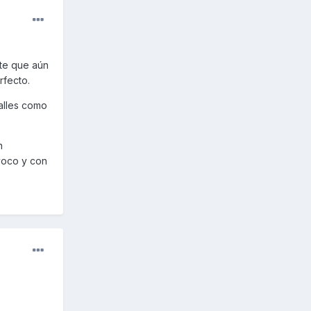
nte que aún
rfecto.
alles como
n
voco y con