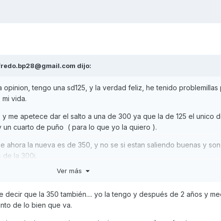
fredo.bp28@gmail.com
dijo:
a opinion, tengo una sd125, y la verdad feliz, he tenido problemillas
 mi vida.
 y me apetece dar el salto a una de 300 ya que la de 125 el unico 
y un cuarto de puño ( para lo que yo la quiero ).
 ahora la nueva es de 350, y no se si estan saliendo buenas y son 
 de la 300i.
Ver más
lguien que la tenga y me pueda asesorar? ¿ cual es el mejor moment
ivel de precios u ofertas ?
e decir que la 350 también.... yo la tengo y después de 2 años y me
nto de lo bien que va.