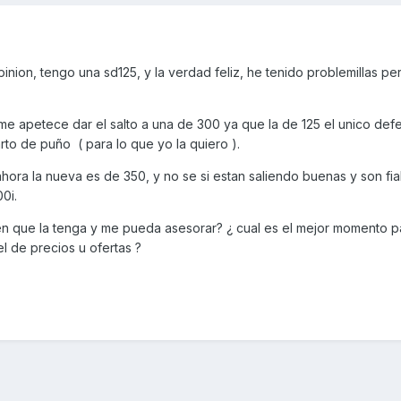
pinion, tengo una sd125, y la verdad feliz, he tenido problemillas p
.
me apetece dar el salto a una de 300 ya que la de 125 el unico def
arto de puño ( para lo que yo la quiero ).
ora la nueva es de 350, y no se si estan saliendo buenas y son fia
00i.
ien que la tenga y me pueda asesorar? ¿ cual es el mejor momento p
l de precios u ofertas ?