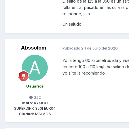
El salto de la 125 a la 350 es un 
falta entrar pasado en las curvas p
responde, jaja.
Un saludo
Abssolom
Publicado
24 de Julio del 2020
Yo la tengo 60 kilómetros ida y vu
crucero 100 a 110 km/h he salido 
yo sí te la recomiendo.
Usuarios
222
Moto:
KYMCO
SUPERDINK 350I EUR04
Ciudad:
MALAGA