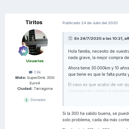
Tiritos
Publicado
24 de Julio del 2020
En 24/7/2020 a las 10:21,
al
Hola familia, necesito de vuestr
nada grave, la mejor compra de
Usuarios
Ahora tiene 30.000km y 10 años
7,9k
que tiene es que le falta punta 
Moto:
SuperDink 350i
Euro4
El caso es que acabo de ver que
Ciudad:
Tarragona
cosa que en cambio si sabemos
Donador
¿ que opinais sobre la 350? ¿a
cambiarla, verano o invierno a n
Si la 300 ha salido buena, se pued
solo problema, cada día más conte
Gracias a todos...