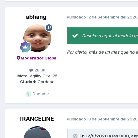
abhang
Publicado
12 de Septiembre del 2020
Desplazo aqui, al modelo q
Por cierto, más de un mes que no en
Moderador Global
28,3k
Moto:
Agility City 125
Ciudad:
Córdoba
Donador
TRANCELINE
Publicado
18 de Septiembre del 2020
En 12/9/2020 a las 9:30,
ab