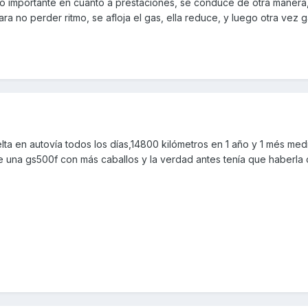
salto importante en cuanto a prestaciones, se conduce de otra maner
ara no perder ritmo, se afloja el gas, ella reduce, y luego otra vez 
elta en autovía todos los días,14800 kilómetros en 1 año y 1 més med
de una gs500f con más caballos y la verdad antes tenía que haberl