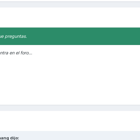
ue preguntas.
tra en el foro...
hang
dijo: