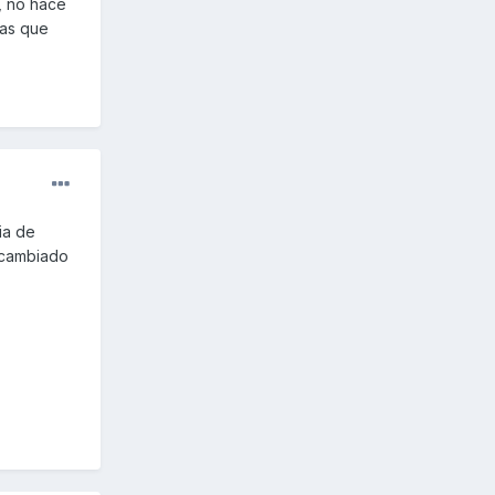
a, no hace
gas que
ia de
a cambiado