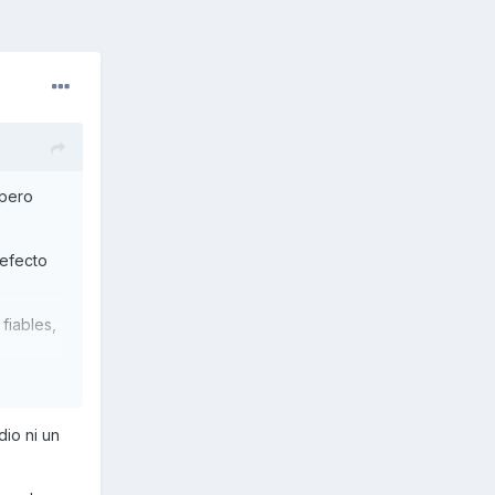
 pero
defecto
fiables,
o para
dio ni un