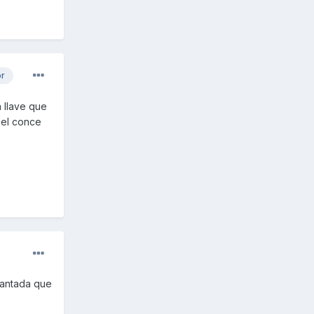
or
 llave que
 el conce
imantada que