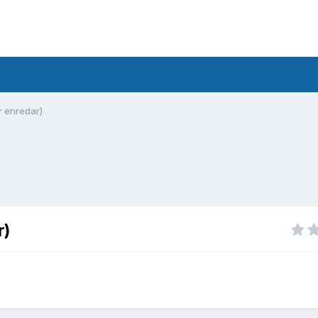
r enredar)
r)