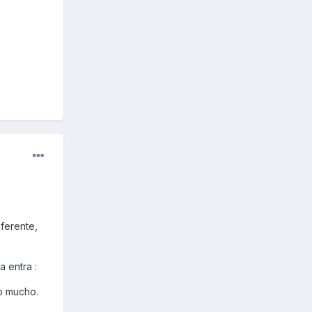
iferente,
 entra :
o mucho.