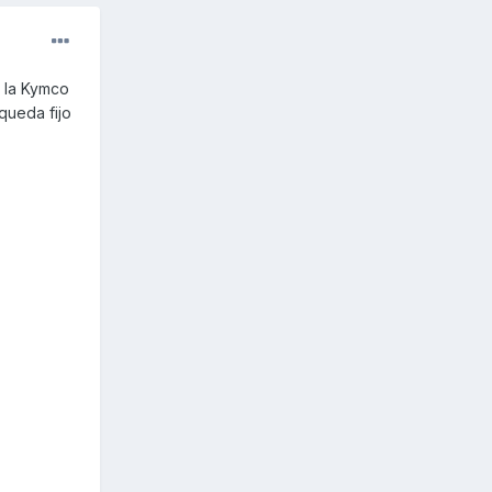
 la Kymco
queda fijo