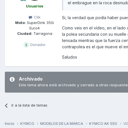
el embrague en la roca desnuda...
Usuarios
7,9k
Si, la verdad que podía haber pue
Moto:
SuperDink 350i
Como veis en el vídeo, en el lado d
Euro4
Ciudad:
Tarragona
la polea secundaria con su muelle
tensada mientras que la fuerza cen
Donador
contrapolea es el que mueve el em
Saludos
Archivado
Este tema ahora está archivado y cerrado a otras respuesta
Ir a la lista de temas
Inicio
KYMCO
MODELOS DE LA MARCA
KYMCO AK 550
VI