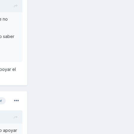
e no
no saber
poyar el
or
eo apoyar