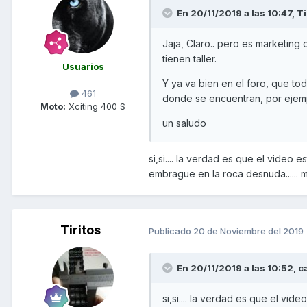
En 20/11/2019 a las 10:47,
Ti
Jaja, Claro.. pero es marketing
tienen taller.
Usuarios
Y ya va bien en el foro, que to
461
donde se encuentran, por ejemp
Moto:
Xciting 400 S
un saludo
si,si.... la verdad es que el vide
embrague en la roca desnuda...... me
Tiritos
Publicado
20 de Noviembre del 2019
En 20/11/2019 a las 10:52,
c
si,si.... la verdad es que el v