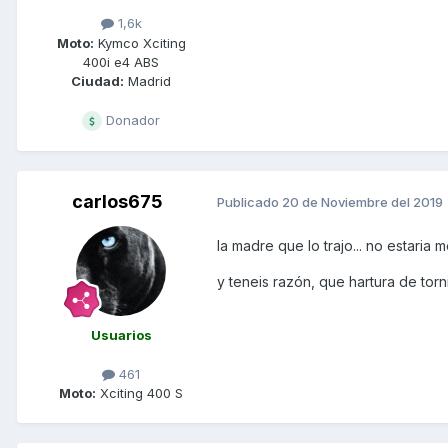
1,6k
Moto:
Kymco Xciting
400i e4 ABS
Ciudad:
Madrid
Donador
carlos675
Publicado
20 de Noviembre del 2019
la madre que lo trajo... no estaria
y teneis razón, que hartura de tornil
Usuarios
461
Moto:
Xciting 400 S