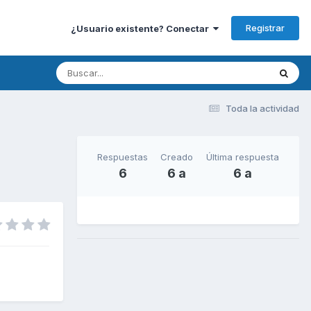
Registrar
¿Usuario existente? Conectar
Toda la actividad
Respuestas
Creado
Última respuesta
6
6 a
6 a