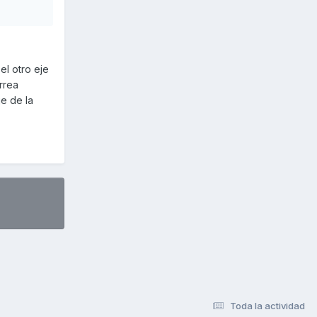
el otro eje
rrea
je de la
Toda la actividad