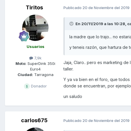
Tiritos
Publicado
20 de Noviembre del 2019
En 20/11/2019 a las 10:28,
c
la madre que lo trajo... no esta
Usuarios
y teneis razón, que hartura de tor
7,9k
Jaja, Claro.. pero es marketing de
Moto:
SuperDink 350i
taller.
Euro4
Ciudad:
Tarragona
Y ya va bien en el foro, que todos
donde se encuentran, por ejemplo 
Donador
un saludo
carlos675
Publicado
20 de Noviembre del 2019