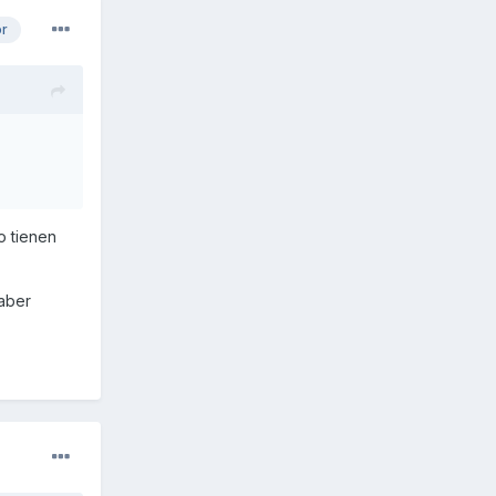
or
o tienen
saber