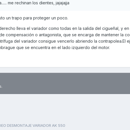
... me rechinan los dientes, jajajajja
sto un trapo para proteger un poco.
erecho lleva el variador como todas en la salida del cigueñal, y en 
 de compensación o antagonista, que se encarga de mantener la co
trífuga del variador consigue vencerlo abriendo la contrapolea.El e
brague que se encuentra en el lado izquierdo del motor.
s.
DEO DESMONTAJE VARIADOR AK 550