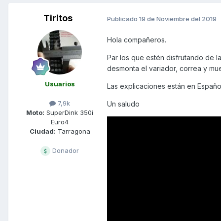
Tiritos
Publicado
19 de Noviembre del 2019
Hola compañeros.
Par los que estén disfrutando de 
desmonta el variador, correa y mu
Usuarios
Las explicaciones están en Españo
7,9k
Un saludo
Moto:
SuperDink 350i
Euro4
Ciudad:
Tarragona
Donador