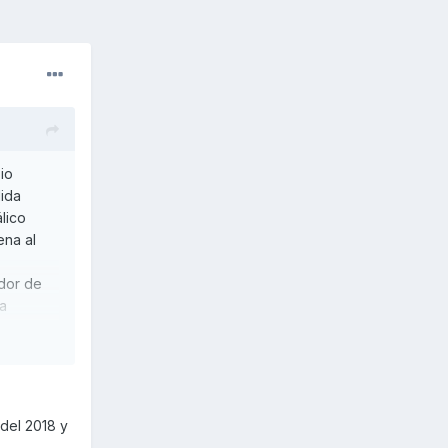
io
lida
lico
ena al
ador de
 a
del 2018 y