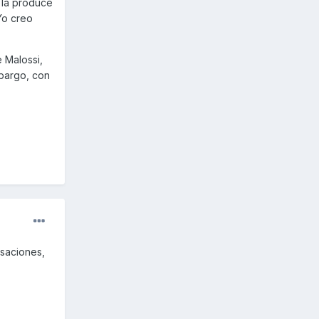
 la produce
Yo creo
 Malossi,
bargo, con
nsaciones,