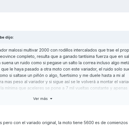
be
dijo:
dor malossi multivar 2000 con rodillos intercalados que trae el prop
leovince completo, resulta que a ganado tantísima fuerza que en sa
suena un ruido como si pegase un salto la correa incluso algo metá
ue le haya pasado a otra moto con este variador, el ruido solo su
mo si saltase un piñón o algo, fuertisimo y me duele hasta a mi al
ra mas peso al variador y si sigue así se le volverá a montar el vari
 a la mínima que aceleres se pone a 7 mil vueltas constante y apenas
Ver más
 pero con el variado original, la moto tiene 5600 es de comienzos 