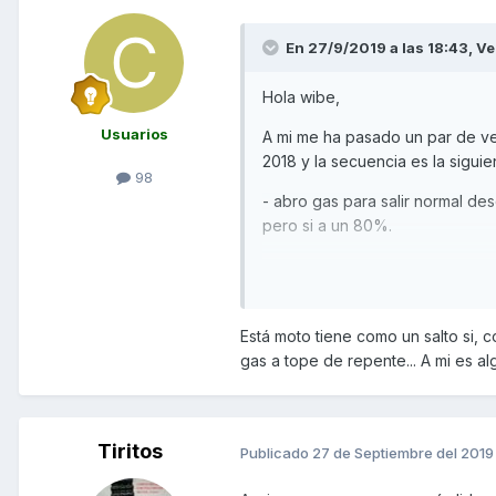
En 27/9/2019 a las 18:43,
Ve
Hola wibe,
Usuarios
A mi me ha pasado un par de ve
2018 y la secuencia es la siguie
98
- abro gas para salir normal de
pero si a un 80%.
- noto un clack, la moto baja d
Yo no entiendo de motos ni moto
Está moto tiene como un salto si, 
Yo también pensé en un salto de
gas a tope de repente... A mi es a
feeling ya que trabajo con máq
Por otro lado si la salida desd
Tiritos
Del resto de problemas que se
Publicado
27 de Septiembre del 2019
pero los fines de semana cuando