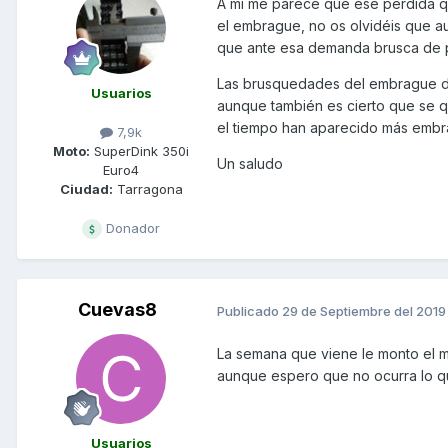
A mi me parece que ese pérdida qu
el embrague, no os olvidéis que a
que ante esa demanda brusca de p
Saludos
Las brusquedades del embrague de
Usuarios
aunque también es cierto que se q
el tiempo han aparecido más embr
7,9k
Moto:
SuperDink 350i
Un saludo
Euro4
Ciudad:
Tarragona
Donador
Cuevas8
Publicado
29 de Septiembre del 2019
La semana que viene le monto el mu
aunque espero que no ocurra lo q
Usuarios