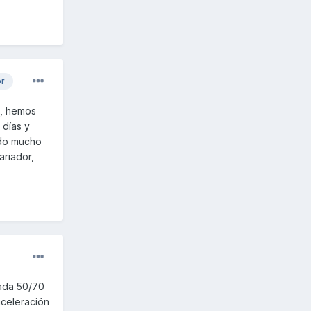
or
o, hemos
 días y
endo mucho
riador,
cada 50/70
aceleración