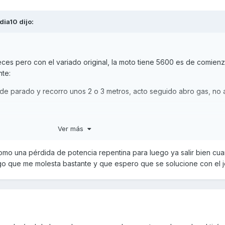
dia10
dijo:
ces pero con el variado original, la moto tiene 5600 es de comienz
nte:
sde parado y recorro unos 2 o 3 metros, acto seguido abro gas, no 
e empuje y velocidad y acto seguido comienza a empujar otra vez.
Ver más
res pero seguro que el compañero Tiritos igual nos puede clarifica
como una pérdida de potencia repentina para luego ya salir bien cu
 los dientes de la correa, pero lo dicho no entiendo del tema, es s
lgo que me molesta bastante y que espero que se solucione con el jc
uinas que llevan correas dentadas.
e parado es lineal no me pasa, esto lo he comprobado.
 comentan de momento nada, la moto espectacular entre semana c
 salgo de ruteo , no me corto, le retuerzo la oreja.