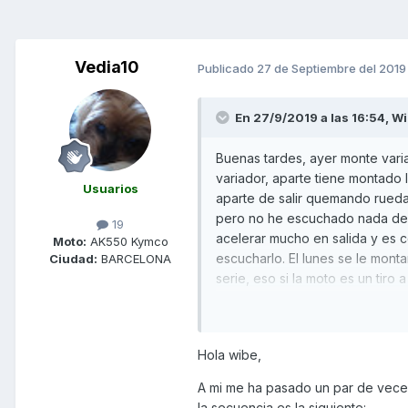
Vedia10
Publicado
27 de Septiembre del 2019
En 27/9/2019 a las 16:54,
Wi
Buenas tardes, ayer monte varia
variador, aparte tiene montado 
Usuarios
aparte de salir quemando rueda 
pero no he escuchado nada de q
19
acelerar mucho en salida y es co
Moto:
AK550 Kymco
escucharlo. El lunes se le monta
Ciudad:
BARCELONA
serie, eso si la moto es un tiro
perdido punta es un tiro.
Hola wibe,
A mi me ha pasado un par de veces
la secuencia es la siguiente: