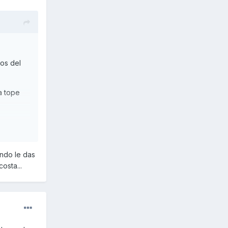
os del
a tope
r algo.
ando le das
olo un
osta...
iudad