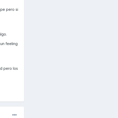
ope pero si
lgo.
 un feeling
d pero los