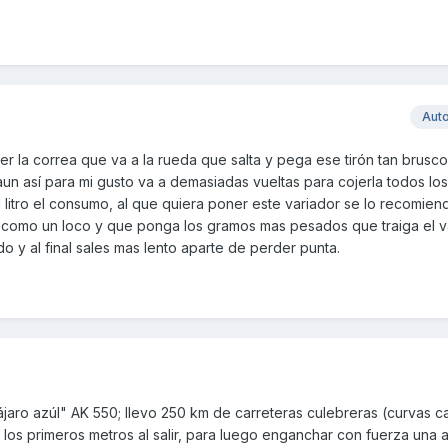
Aut
 ser la correa que va a la rueda que salta y pega ese tirón tan brusc
aun así para mi gusto va a demasiadas vueltas para cojerla todos los
o 1 litro el consumo, al que quiera poner este variador se lo recomi
como un loco y que ponga los gramos mas pesados que traiga el va
y al final sales mas lento aparte de perder punta.
ájaro azúl" AK 550; llevo 250 km de carreteras culebreras (curvas 
 los primeros metros al salir, para luego enganchar con fuerza una 