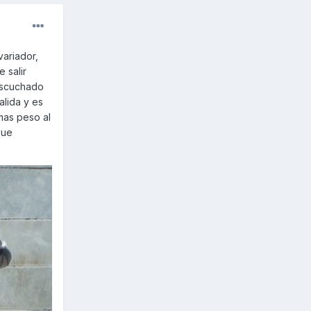
variador,
 salir
escuchado
alida y es
 mas peso al
que