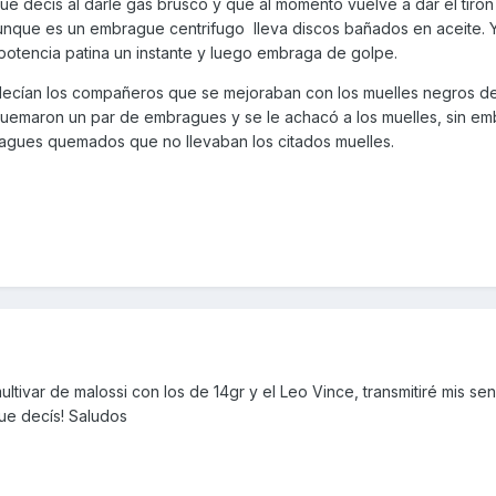
e decís al darle gas brusco y que al momento vuelve a dar el tirón
unque es un embrague centrifugo lleva discos bañados en aceite. 
otencia patina un instante y luego embraga de golpe.
cían los compañeros que se mejoraban con los muelles negros de
uemaron un par de embragues y se le achacó a los muelles, sin em
agues quemados que no llevaban los citados muelles.
ltivar de malossi con los de 14gr y el Leo Vince, transmitiré mis se
ue decís! Saludos