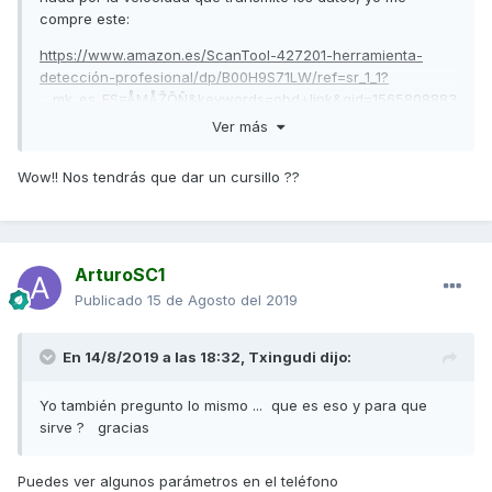
compre este:
https://www.amazon.es/ScanTool-427201-herramienta-
detección-profesional/dp/B00H9S71LW/ref=sr_1_1?
__mk_es_ES=ÅMÅŽÕÑ&keywords=obd+link&qid=1565808883
&s=gateway&sr=8-1
Ver más
Ese si sirve, con el he cambiado los kms de la revision, y he
Wow!! Nos tendrás que dar un cursillo ??
modificado algunas cosas de la moto, reserva, sensores de
presion etc. Ahora cuando me sale en el cuadro lo de
SERVICE le cambios los kms hasta la siguiente revision
ArturoSC1
Publicado
15 de Agosto del 2019
En 14/8/2019 a las 18:32,
Txingudi
dijo:
Yo también pregunto lo mismo ... que es eso y para que
sirve ? gracias
Puedes ver algunos parámetros en el teléfono