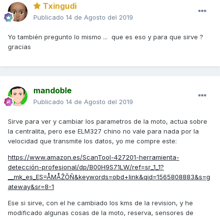
Txingudi
Publicado
14 de Agosto del 2019
Yo también pregunto lo mismo ... que es eso y para que sirve ?
gracias
mandoble
Publicado
14 de Agosto del 2019
Sirve para ver y cambiar los parametros de la moto, actua sobre
la centralita, pero ese ELM327 chino no vale para nada por la
velocidad que transmite los datos, yo me compre este:
https://www.amazon.es/ScanTool-427201-herramienta-
detección-profesional/dp/B00H9S71LW/ref=sr_1_1?
__mk_es_ES=ÅMÅŽÕÑ&keywords=obd+link&qid=1565808883&s=g
ateway&sr=8-1
Ese si sirve, con el he cambiado los kms de la revision, y he
modificado algunas cosas de la moto, reserva, sensores de