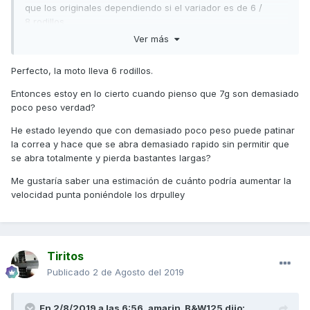
que los originales dependiendo si el variador es de 6 /
8 rodillos.
Ver más
¿Por qué siempre tiene que ser menos peso que el original
con rodillos Dr. Pulley?, porque tienen un diseño que
Perfecto, la moto lleva 6 rodillos.
permite tener mejor salida con un poco más de
revoluciones, recuperar mejor en medios, y mantener la
Entonces estoy en lo cierto cuando pienso que 7g son demasiado
velocidad punta a menos revoluciones, con lo que
poco peso verdad?
llaneando se puede estirar un poco más.
He estado leyendo que con demasiado poco peso puede patinar
Te paso la página por si te interesa comprarlos.
la correa y hace que se abra demasiado rapido sin permitir que
se abra totalmente y pierda bastantes largas?
Un saludo
Me gustaría saber una estimación de cuánto podría aumentar la
https://www.motosmanu.com/rodillos-variador-dr-pulley-
velocidad punta poniéndole los drpulley
29254/?modelo-moto=betwin-125-4t&marca-moto=kymco
Tiritos
Publicado
2 de Agosto del 2019
En 2/8/2019 a las 6:56,
amarin_B&W125
dijo: