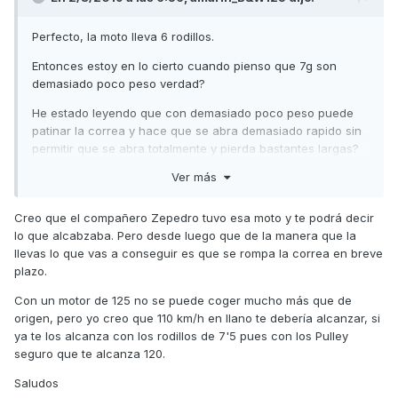
Perfecto, la moto lleva 6 rodillos.
Entonces estoy en lo cierto cuando pienso que 7g son
demasiado poco peso verdad?
He estado leyendo que con demasiado poco peso puede
patinar la correa y hace que se abra demasiado rapido sin
permitir que se abra totalmente y pierda bastantes largas?
Ver más
Me gustaría saber una estimación de cuánto podría
aumentar la velocidad punta poniéndole los drpulley
Creo que el compañero Zepedro tuvo esa moto y te podrá decir
lo que alcabzaba. Pero desde luego que de la manera que la
llevas lo que vas a conseguir es que se rompa la correa en breve
plazo.
Con un motor de 125 no se puede coger mucho más que de
origen, pero yo creo que 110 km/h en llano te debería alcanzar, si
ya te los alcanza con los rodillos de 7'5 pues con los Pulley
seguro que te alcanza 120.
Saludos