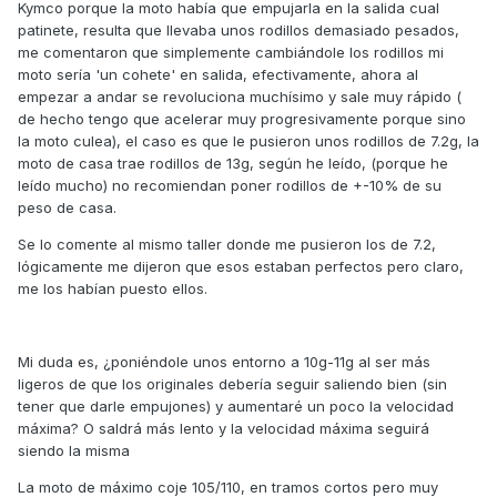
Kymco porque la moto había que empujarla en la salida cual
patinete, resulta que llevaba unos rodillos demasiado pesados,
me comentaron que simplemente cambiándole los rodillos mi
moto sería 'un cohete' en salida, efectivamente, ahora al
empezar a andar se revoluciona muchísimo y sale muy rápido (
de hecho tengo que acelerar muy progresivamente porque sino
la moto culea), el caso es que le pusieron unos rodillos de 7.2g, la
moto de casa trae rodillos de 13g, según he leído, (porque he
leído mucho) no recomiendan poner rodillos de +-10% de su
peso de casa.
Se lo comente al mismo taller donde me pusieron los de 7.2,
lógicamente me dijeron que esos estaban perfectos pero claro,
me los habían puesto ellos.
Mi duda es, ¿poniéndole unos entorno a 10g-11g al ser más
ligeros de que los originales debería seguir saliendo bien (sin
tener que darle empujones) y aumentaré un poco la velocidad
máxima? O saldrá más lento y la velocidad máxima seguirá
siendo la misma
La moto de máximo coje 105/110, en tramos cortos pero muy