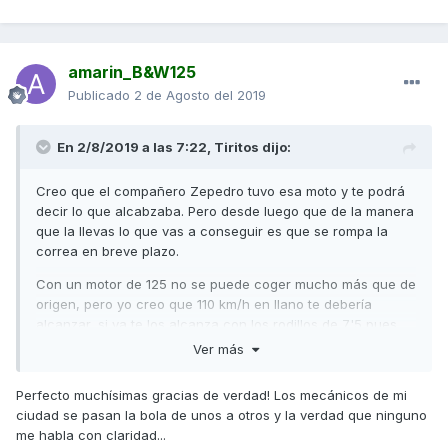
amarin_B&W125
Publicado
2 de Agosto del 2019
En 2/8/2019 a las 7:22,
Tiritos
dijo:
Creo que el compañero Zepedro tuvo esa moto y te podrá
decir lo que alcabzaba. Pero desde luego que de la manera
que la llevas lo que vas a conseguir es que se rompa la
correa en breve plazo.
Con un motor de 125 no se puede coger mucho más que de
origen, pero yo creo que 110 km/h en llano te debería
alcanzar, si ya te los alcanza con los rodillos de 7'5 pues
con los Pulley seguro que te alcanza 120.
Ver más
Saludos
Perfecto muchísimas gracias de verdad! Los mecánicos de mi
ciudad se pasan la bola de unos a otros y la verdad que ninguno
me habla con claridad...