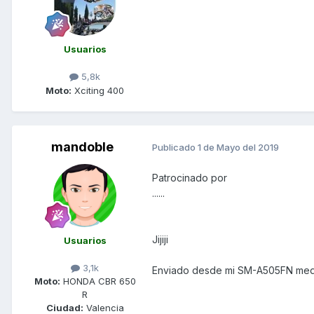
Usuarios
5,8k
Moto:
Xciting 400
mandoble
Publicado
1 de Mayo del 2019
Patrocinado por
......
Jijiji
Usuarios
3,1k
Enviado desde mi SM-A505FN medi
Moto:
HONDA CBR 650
R
Ciudad:
Valencia