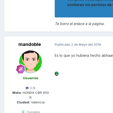
similares sin permiso de 
Te borro el enlace a la página.
mandoble
Publicado
2 de Mayo del 2019
Es lo que yo hubiera hecho abhaan
Usuarios
3,1k
Moto:
HONDA CBR 650
R
Ciudad:
Valencia
Donador