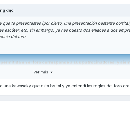
ang
dijo:
e que te presentastes (por cierto, una presentación bastante cortita)
nes escúter, etc, sin embargo, ya has puesto dos enlaces a dos empr
encia del foro.
d permitida en el foro corresponde a sus patrocinadores, y sie
ipo de Administración. Por decisión expresa del Administrador
Ver más
rtar muchos tipos de publicidad, banners promocionales, etc..
áximo la navegación a los usuarios. Sed coherentes con dicha po
o una kawasaky que esta brutal y ya entendi las reglas del foro gra
a inmensa mayoría de miembros del foro realizan una activid
tra clase y no la publicitan ni promocionan en forma alguna,
 manera. Tampoco estara permitido promocionar otras pagina
k , blogs o similares sin permiso de la Administración del foro