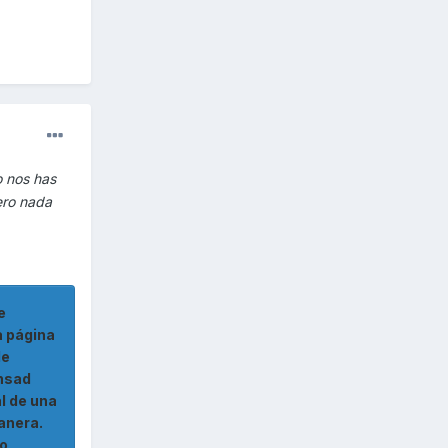
o nos has
ero nada
e
a página
de
ensad
l de una
anera.
 o