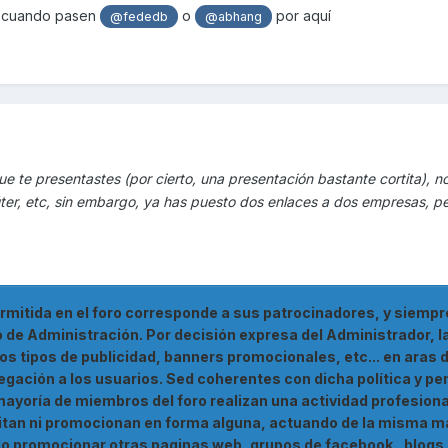
lo cuando pasen
o
por aquí
@fededb
@abhang
ue te presentastes (por cierto, una presentación bastante cortita), n
úter, etc, sin embargo, ya has puesto dos enlaces a dos empresas, p
.
ermitida en el foro corresponde a sus patrocinadores, y siempr
o de Administración. Por decisión expresa del Administrador, l
s tipos de publicidad, banners promocionales, etc... en aras 
vegación a los usuarios. Sed coherentes con dicha política y p
yoría de miembros del foro realizan una actividad profesiona
licitan ni promocionan en forma alguna, actuando de la misma m
o promocionar otras paginas web, grupos de facebook , blogs