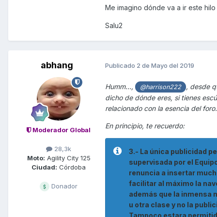
Me imagino dónde va a ir este hi
Salu2
abhang
Publicado
2 de Mayo del 2019
Humm…,
, desde q
@harrison222
dicho de dónde eres, si tienes esc
relacionado con la esencia del foro
En principio, te recuerdo:
Moderador Global
28,3k
3.- La única publicidad p
Moto:
Agility City 125
supervisada por el Equip
Ciudad:
Córdoba
renuncia a insertar mucho
facilitar al máximo la na
Donador
además que la inmensa ma
u otra clase y no la pub
Tampoco estara permitid