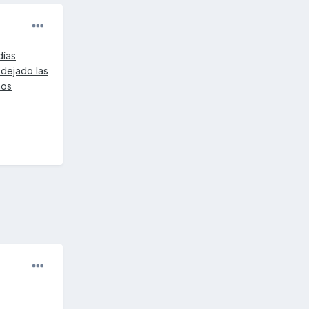
días
 dejado las
mos