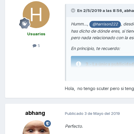
En 2/5/2019 a las 8:56,
abh
Humm…,
, desd
@harrison222
has dicho de dónde eres, si tie
Usuarios
pero nada relacionado con la es
5
En principio, te recuerdo:
3.- La única publicida
supervisada por el Equ
página renuncia a inse
aras de facilitar al m
Hola, no tengo scuter pero si teng
y pensad además que l
profesional de una u o
actuando de la misma
web, grupos de faceboo
abhang
Publicado
3 de Mayo del 2019
Perfecto.
Te borro el enlace a la página.