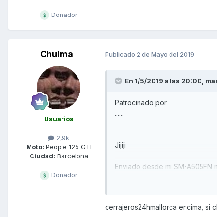
Donador
Chulma
Publicado
2 de Mayo del 2019
En 1/5/2019 a las 20:00,
ma
Patrocinado por
......
Usuarios
2,9k
Jijiji
Moto:
People 125 GTI
Ciudad:
Barcelona
Enviado desde mi SM-A505FN m
Donador
cerrajeros24hmallorca encima, si c