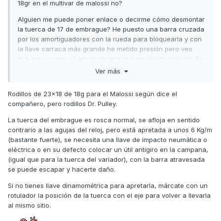
18gr en el multivar de malossi no?
Alguien me puede poner enlace o decirme cómo desmontar
la tuerca de 17 de embrague? He puesto una barra cruzada
por los amortiguadores con la rueda para bloquearla y con
la llave carraca más grande he metido presión pero veo
que hace como un efecto muelle que no puedo con ella. Es
rosca normal verdad no? Es decir apretar a derechas y
Ver más
aflojar a izquierda.
Rodillos de 23x18 de 18g para el Malossi según dice el
compañero, pero rodillos Dr. Pulley.
La tuerca del embrague es rosca normal, se afloja en sentido
contrario a las agujas del reloj, pero está apretada a unos 6 Kg/m
(bastante fuerte), se necesita una llave de impacto neumática o
eléctrica o en su defecto colocar un útil antigiro en la campana,
(igual que para la tuerca del variador), con la barra atravesada
se puede escapar y hacerte daño.
Si no tienes llave dinamométrica para apretarla, márcate con un
rotulador la posición de la tuerca con el eje para volver a llevarla
al mismo sitio.