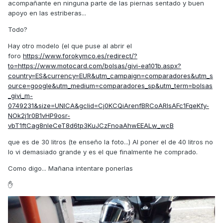
acompañante en ninguna parte de las piernas sentado y buen
apoyo en las estriberas...
Todo?
Hay otro modelo (el que puse al abrir el
foro
https://www.forokymco.es/redirect/?
to=https://www.motocard.com/bolsas/givi-ea101b.aspx?
country=ES&currency=EUR&utm_campaign=comparadores&utm_s
ource=google&utm_medium=comparadores_sp&utm_term=bolsas
_givi_m-
0749231&size=UNICA&gclid=Cj0KCQiArenfBRCoARIsAFc1FqeKfy-
NOk2j1r0B1vHP9osr-
vbT1ftCag8nIeCeT8d6tp3KuJCzFnoaAhwEEALw_wcB
que es de 30 litros (te enseño la foto...) Al poner el de 40 litros no
lo vi demasiado grande y es el que finalmente he comprado.
Como digo... Mañana intentare ponerlas
✋