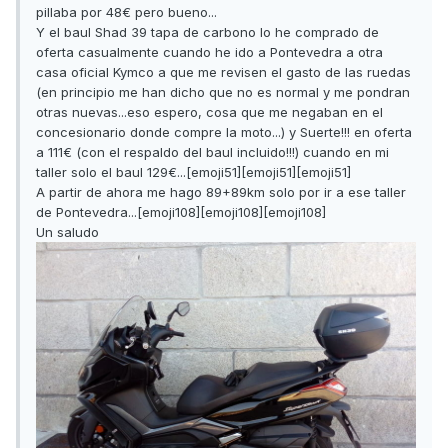
pillaba por 48€ pero bueno...
Y el baul Shad 39 tapa de carbono lo he comprado de
oferta casualmente cuando he ido a Pontevedra a otra
casa oficial Kymco a que me revisen el gasto de las ruedas
(en principio me han dicho que no es normal y me pondran
otras nuevas...eso espero, cosa que me negaban en el
concesionario donde compre la moto...) y Suerte!!! en oferta
a 111€ (con el respaldo del baul incluido!!!) cuando en mi
taller solo el baul 129€...[emoji51][emoji51][emoji51]
A partir de ahora me hago 89+89km solo por ir a ese taller
de Pontevedra...[emoji108][emoji108][emoji108]
Un saludo