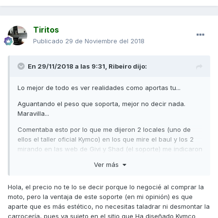
Tiritos
Publicado
29 de Noviembre del 2018
En 29/11/2018 a las 9:31,
Ribeiro
dijo:
Lo mejor de todo es ver realidades como aportas tu...
Aguantando el peso que soporta, mejor no decir nada.
Maravilla...
Comentaba esto por lo que me dijeron 2 locales (uno de
ellos el taller oficial Kymco) en los que mire el baul y los 2
mirando en las web de Givi y Shad (el soporte) me indicaron
lo mismo (y eso que el baul es mas pequeño, 39 litros).
Ver más
Podrias decirme cuanto te ha costado aproximadamente en
el taller oficial? Te han cobrado a mayores mano de obra
Hola, el precio no te lo se decir porque lo negocié al comprar la
(es que eso no cai en preguntar...). El Shad me han dicho
moto, pero la ventaja de este soporte (en mi opinión) es que
125 tapa titanio (108 sin ella) y 70 el soporte.
aparte que es más estético, no necesitas taladrar ni desmontar la
carrocería, pues va sujeto en el sitio que Ha diseñado Kymco