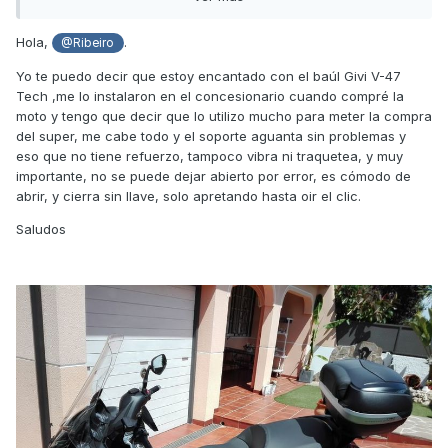
valen para nuestra SD350 (casi todas las que salen en el
buscador son de las otras
SD
125-300).
Hola,
.
@Ribeiro
Agradeceria alguna foto para ver como quedan asi como el
Yo te puedo decir que estoy encantado con el baúl Givi V-47
precio aproximado ya montado que os ha costado (incluso
Tech ,me lo instalaron en el concesionario cuando compré la
veo en
Amazon
pero no vaya a ser que me equivoque al
moto y tengo que decir que lo utilizo mucho para meter la compra
comprarlo y/o montarlo).
del super, me cabe todo y el soporte aguanta sin problemas y
Tambien tengo idea de coger unas alforjas como os indico
eso que no tiene refuerzo, tampoco vibra ni traquetea, y muy
en el enlace (asi tambien me informais si van bien...)
importante, no se puede dejar abierto por error, es cómodo de
abrir, y cierra sin llave, solo apretando hasta oir el clic.
https://www.motocard.com/bolsas/givi-ea101b.aspx?
country=ES&currency=EUR&utm_campaign=comparadores&
Saludos
utm_source=google&utm_medium=comparadores_sp&utm_t
erm=bolsas_givi_m-
0749231&size=UNICA&gclid=Cj0KCQiArenfBRCoARIsAFc1Fqe
Kfy-NOk2j1r0B1vHP9osr-
vbT1ftCag8nIeCeT8d6tp3KuJCzFnoaAhwEEALw_wcB
El motivo es el viaje que me dare a Sevilla antes de
Navidades y la idea es ir todo por la antigua ruta de la plata.
Muchas gracias de antemano.
Un saludo