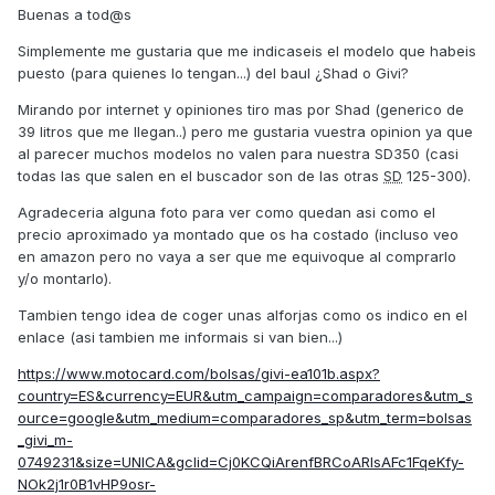
Buenas a tod@s
Simplemente me gustaria que me indicaseis el modelo que habeis
puesto (para quienes lo tengan...) del baul ¿Shad o Givi?
Mirando por internet y opiniones tiro mas por Shad (generico de
39 litros que me llegan..) pero me gustaria vuestra opinion ya que
al parecer muchos modelos no valen para nuestra SD350 (casi
todas las que salen en el buscador son de las otras
SD
125-300).
Agradeceria alguna foto para ver como quedan asi como el
precio aproximado ya montado que os ha costado (incluso veo
en amazon pero no vaya a ser que me equivoque al comprarlo
y/o montarlo).
Tambien tengo idea de coger unas alforjas como os indico en el
enlace (asi tambien me informais si van bien...)
https://www.motocard.com/bolsas/givi-ea101b.aspx?
country=ES&currency=EUR&utm_campaign=comparadores&utm_s
ource=google&utm_medium=comparadores_sp&utm_term=bolsas
_givi_m-
0749231&size=UNICA&gclid=Cj0KCQiArenfBRCoARIsAFc1FqeKfy-
NOk2j1r0B1vHP9osr-