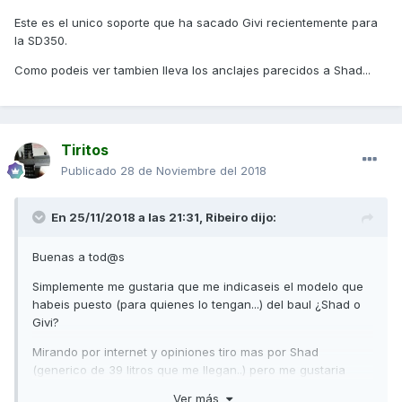
Este es el unico soporte que ha sacado Givi recientemente para
la SD350.
Como podeis ver tambien lleva los anclajes parecidos a Shad...
Tiritos
Publicado
28 de Noviembre del 2018
En 25/11/2018 a las 21:31,
Ribeiro
dijo:
Buenas a tod@s
Simplemente me gustaria que me indicaseis el modelo que
habeis puesto (para quienes lo tengan...) del baul ¿Shad o
Givi?
Mirando por internet y opiniones tiro mas por Shad
(generico de 39 litros que me llegan..) pero me gustaria
vuestra opinion ya que al parecer muchos modelos no
Ver más