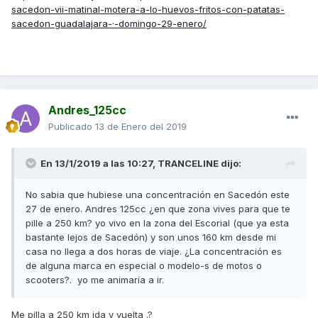
sacedon-vii-matinal-motera-a-lo-huevos-fritos-con-patatas-
sacedon-guadalajara-·-domingo-29-enero/
Andres_125cc
Publicado
13 de Enero del 2019
En 13/1/2019 a las 10:27,
TRANCELINE
dijo:
No sabia que hubiese una concentración en Sacedón este
27 de enero. Andres 125cc ¿en que zona vives para que te
pille a 250 km? yo vivo en la zona del Escorial (que ya esta
bastante lejos de Sacedón) y son unos 160 km desde mi
casa no llega a dos horas de viaje. ¿La concentración es
de alguna marca en especial o modelo-s de motos o
scooters?. yo me animaría a ir.
Me pilla a 250 km ida y vuelta .?