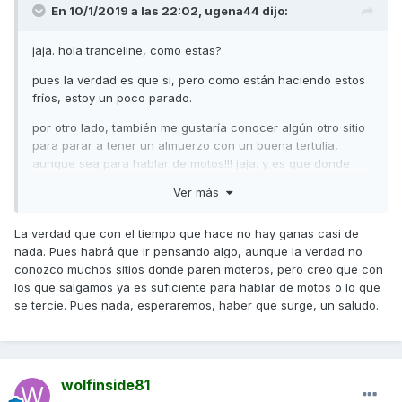
En 10/1/2019 a las 22:02,
ugena44
dijo:
jaja. hola tranceline, como estas?
pues la verdad es que si, pero como están haciendo estos
fríos, estoy un poco parado.
por otro lado, también me gustaría conocer algún otro sitio
para parar a tener un almuerzo con un buena tertulia,
aunque sea para hablar de motos!!! jaja. y es que donde
paramos habitualmente, no se puede decir que tengamos
Ver más
mucha suerte, no se si será por eso que por allí no paran
muchas motos.
La verdad que con el tiempo que hace no hay ganas casi de
asi que estoy pendiente de ello.
nada. Pues habrá que ir pensando algo, aunque la verdad no
conozco muchos sitios donde paren moteros, pero creo que con
los que salgamos ya es suficiente para hablar de motos o lo que
se tercie. Pues nada, esperaremos, haber que surge, un saludo.
wolfinside81