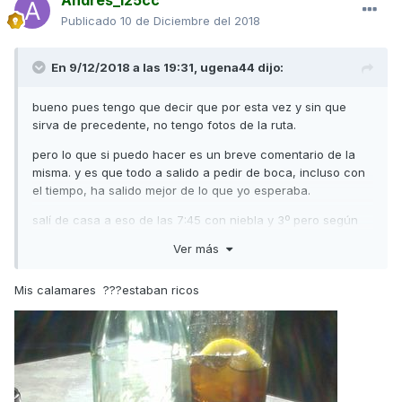
Andres_125cc
Publicado
10 de Diciembre del 2018
En 9/12/2018 a las 19:31,
ugena44
dijo:
bueno pues tengo que decir que por esta vez y sin que
sirva de precedente, no tengo fotos de la ruta.
pero lo que si puedo hacer es un breve comentario de la
misma. y es que todo a salido a pedir de boca, incluso con
el tiempo, ha salido mejor de lo que yo esperaba.
salí de casa a eso de las 7:45 con niebla y 3º pero según
iba avanzando la mañana ya se veía que la misma nos iba a
Ver más
recompensar.
al llegar a la cruz verde, muchas motos y mucho ambiente,
Mis calamares ???estaban ricos
asi que por supuesto ha merecido la pena llegar hasta alli
para tomarnos, como no, un refresco con un montadito.
(alguno de calamares, jeje. ehh andres?)
asi que solo me queda agradecer a todos su participación
en esta ruta y emplazarlos para la proxima. Así que admiten