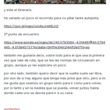
y este el itinerario.
he variado un poco el recorrido para no pillar tanta autopista.
https://goo.gl/maps/omApJrdAELH2
2º punto de encuentro
https://www.google.es/maps/dir//40.5763564,-4.01448/@40.5764
445,-4.0138457,577m/data=!3m1!1e3!4m2!4m1!3e0?hl=es
también me gustaría decir, sobre todo para el que sea la primera
vez que sale de ruta, que se lea las normas de circulación en
grupo, aunque yo las explicare un poco.
por otro lado, también quiero decir que la vuelta suele ser libre,
por eso de si hay alguno que tenga mas prisa que otro, pero a mi
me gusta que seamos un grupo tanto para ir como para volver,
por lo tanto y en la medida que se pueda, volver juntos hasta
donde cada uno se desvía para ir a su casa.
asistentes: