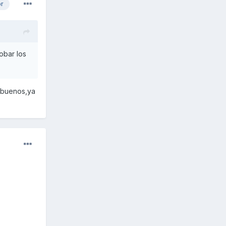
or
obar los
s buenos,ya