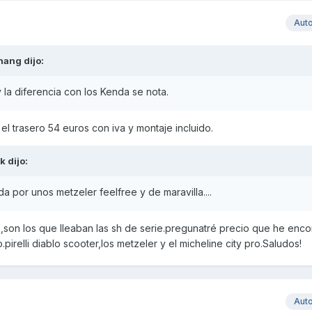
Aut
hang
dijo:
y la diferencia con los Kenda se nota.
l trasero 54 euros con iva y montaje incluido.
k
dijo:
da por unos metzeler feelfree y de maravilla....
o,son los que lleaban las sh de serie.pregunatré precio que he enc
pirelli diablo scooter,los metzeler y el micheline city pro.Saludos!
Aut