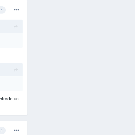
or
ontrado un
or