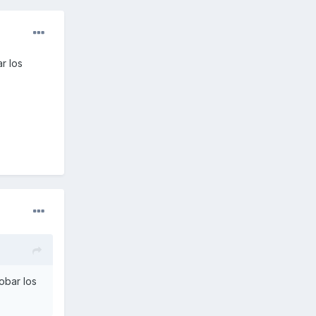
r los
obar los