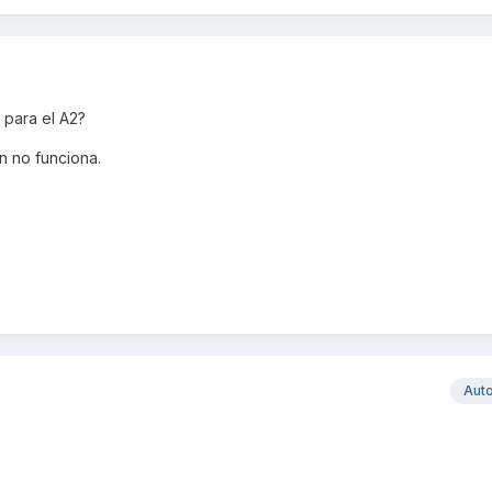
 para el A2?
in no funciona.
Aut