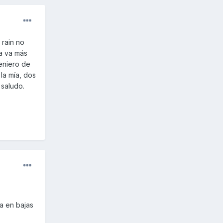
 rain no
ia va más
eniero de
la mía, dos
 saludo.
la en bajas