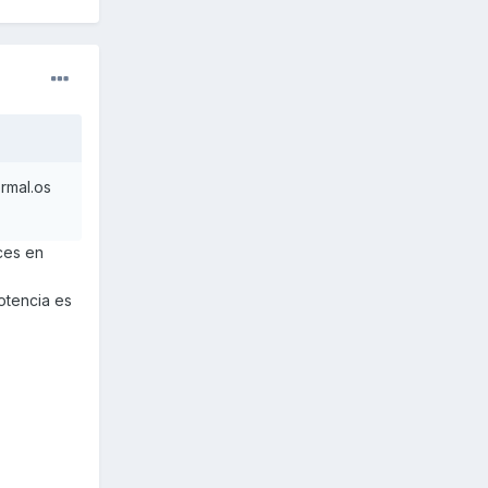
rmal.os
ces en
otencia es