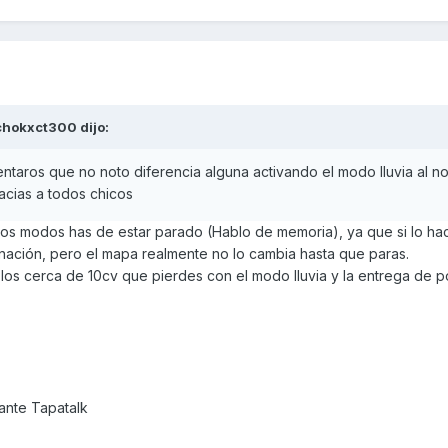
chokxct300
dijo:
taros que no noto diferencia alguna activando el modo lluvia al no
acias a todos chicos
os modos has de estar parado (Hablo de memoria), ya que si lo ha
nación, pero el mapa realmente no lo cambia hasta que paras.
 los cerca de 10cv que pierdes con el modo lluvia y la entrega de p
nte Tapatalk