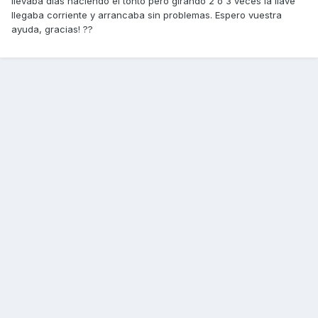
llevaba días haciendo el tonto pero girando 2 o 3 veces la llave
llegaba corriente y arrancaba sin problemas. Espero vuestra
ayuda, gracias! ??