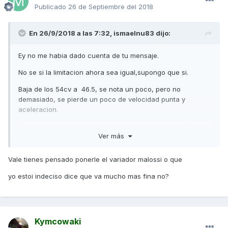
Publicado
26 de Septiembre del 2018
En 26/9/2018 a las 7:32,
ismaelnu83
dijo:
Ey no me habia dado cuenta de tu mensaje.
No se si la limitacion ahora sea igual,supongo que si.
Baja de los 54cv a 46.5, se nota un poco, pero no
demasiado, se pierde un poco de velocidad punta y
aceleracion.
El nodo lluvia queda desabilitado, solo va en modo full,
Ver más
puedes cambiar los colores en el panel pero no hace nada.
Aun limitada corre muchisimo y sera muy dificil que nadie
Vale tienes pensado ponerle el variador malossi o que
salga mas rapido que tu en los semaforos, ni siquiera motos
muy grandes.
yo estoi indeciso dice que va mucho mas fina no?
En comparacion a la tmax, esta tiene mejores bajos por lo
que acelera y recupera mejor, la tmax es mas despierta a
medios,altos. Pero ambas corren muy parecido. En
Kymcowaki
carretera superando velocidades legales se nota que la ak