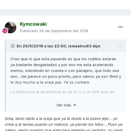
Kymcowaki
Publicado
26 de Septiembre del 2018
En 25/9/2018 a las 22:50,
ismaelnu83
dijo:
Creo que lo que esta pasando es que los rodillos estaran
ya bastante desgastados y por eso me esta acelerando
menos, sobretodo en cuesta o con pasajero, que todo sea
eso... me parece un poco pronto, pero vamos ya son 16mil y
le doy mucho a la oreja jeje. Ya os contare.
La diferencia al deslimitarla es de 8 cv o un 15% mas de
potencia, si que se nota.
Ver más
Isma, tanto darle a la oreja que ya le duele a la pobre jeje... yo
creia q le tenias puesto un malossi, ya pierdo los hilos... Pues ya
sabes, mejor ocasion que ésta para meterla un variador, su oreja