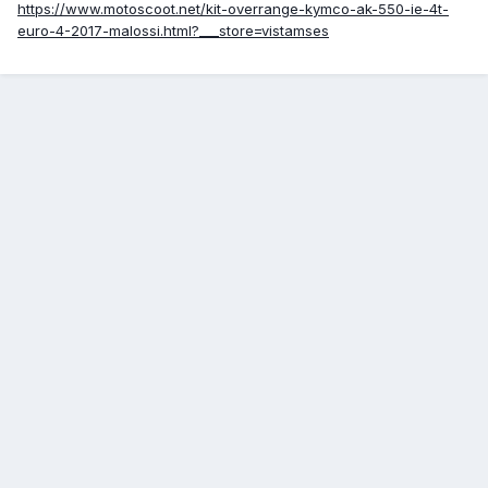
https://www.motoscoot.net/kit-overrange-kymco-ak-550-ie-4t-
euro-4-2017-malossi.html?___store=vistamses