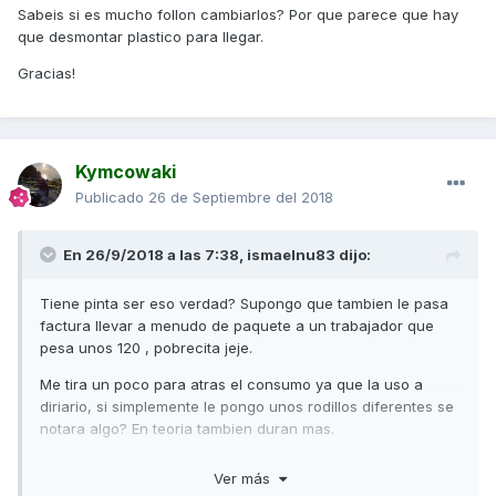
Sabeis si es mucho follon cambiarlos? Por que parece que hay
que desmontar plastico para llegar.
Gracias!
Kymcowaki
Publicado
26 de Septiembre del 2018
En 26/9/2018 a las 7:38,
ismaelnu83
dijo:
Tiene pinta ser eso verdad? Supongo que tambien le pasa
factura llevar a menudo de paquete a un trabajador que
pesa unos 120 , pobrecita jeje.
Me tira un poco para atras el consumo ya que la uso a
diriario, si simplemente le pongo unos rodillos diferentes se
notara algo? En teoria tambien duran mas.
Supongo que es normal que en una scooter, a mas
Ver más
potencia desgaste mas prematuro de los rodillos verdad?