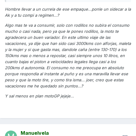
Con la xciting no llegue a gastarlos, aun que solo le
Hombre llevar a un currela de ese empaque...ponle un sidecar a la
hice 15mil.
Ak y a tu compi a regimen...?
Imagino que si resistiese la tentacion y dejase de salir de
Algo mas te va a consumir, solo con rodillos no subira el consumo
los semaforos en plan motogp durarian el doble verdad?
mucho o casi nada, pero ya que le pones rodillos, la moto te
Jaja
agradecera un buen variador. En este ultimo viaje de las
Sabeis si es mucho follon cambiarlos? Por que parece que
vacaciones, ya dije que han sido casi 3000kms con alforjas, maleta
hay que desmontar plastico para llegar.
y la mujer y si que gasta mas, dandole caña (entre 130-170) a los
150kms mas o menos a repostar, casi siempre unos 10 litros, en
Gracias!
cuanto bajas el piston a velocidades legales llega casi a los
200kms d autonomia. El consumo no me preocupa en absoluto
porque respondia al instante al puño y es una maravilla llevar ese
peso y que la moto tire, y como tira isma... joer, creo que estas
vacaciones me he quedado sin puntos...?
Y sal menos en plan motoGP jejeje...
Manuelvela