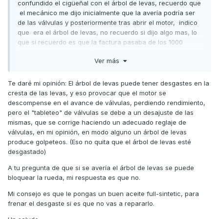
confundido el cigüeñal con el árbol de levas, recuerdo que
el mecánico me dijo inicialmente que la avería podría ser
de las válvulas y posteriormente tras abrir el motor, indico
que era el árbol de levas, no recuerdo si dijo algo mas, lo
que si recuerdo es que la factura pasaba de los 1000
pavos. Siento la confusión y mi pregunta es: ¿si sigo
Ver más
circulando con esta avería, y en caso de que esta se
agravara, se bloquearían las ruedas?.-Muchas Gracias
Te daré mi opinión: El árbol de levas puede tener desgastes en la
cresta de las levas, y eso provocar que el motor se
descompense en el avance de válvulas, perdiendo rendimiento,
pero el "tableteo" de válvulas se debe a un desajuste de las
mismas, que se corrige haciendo un adecuado reglaje de
válvulas, en mi opinión, en modo alguno un árbol de levas
produce golpeteos. (Eso no quita que el árbol de levas esté
desgastado)
A tu pregunta de que si se avería el árbol de levas se puede
bloquear la rueda, mi respuesta es que no.
Mi consejo es que le pongas un buen aceite full-sintetic, para
frenar el desgaste si es que no vas a repararlo.