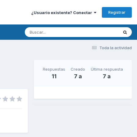
Registrar
¿Usuario existente? Conectar
Toda la actividad
Respuestas
Creado
Última respuesta
11
7 a
7 a