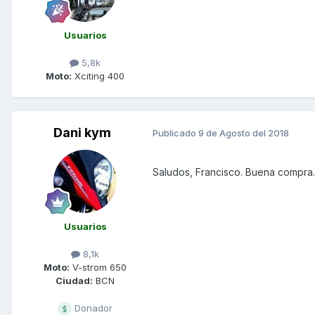
Usuarios
5,8k
Moto:
Xciting 400
Dani kym
Publicado
9 de Agosto del 2018
Saludos, Francisco. Buena compra. 
Usuarios
8,1k
Moto:
V-strom 650
Ciudad:
BCN
Donador