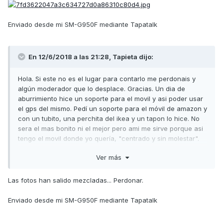
Enviado desde mi SM-G950F mediante Tapatalk
En 12/6/2018 a las 21:28,
Tapieta
dijo:
Hola. Si este no es el lugar para contarlo me perdonais y
algún moderador que lo desplace. Gracias. Un dia de
aburrimiento hice un soporte para el movil y asi poder usar
el gps del mismo. Pedí un soporte para el móvil de amazon y
con un tubito, una perchita del ikea y un tapon lo hice. No
sera el mas bonito ni el mejor pero ami me sirve porque asi
tengo el movil donde yo quería, "centrado y sin molestar".
Un saludo.
Ver más
Enviado desde mi SM-G950F mediante Tapatalk
Las fotos han salido mezcladas... Perdonar.
Enviado desde mi SM-G950F mediante Tapatalk