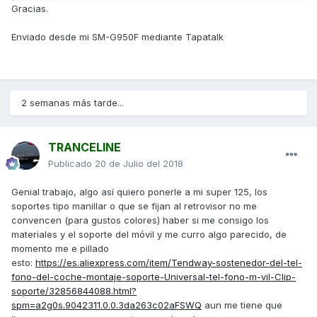
Gracias.
Enviado desde mi SM-G950F mediante Tapatalk
2 semanas más tarde...
TRANCELINE
Publicado
20 de Julio del 2018
Genial trabajo, algo así quiero ponerle a mi super 125, los
soportes tipo manillar o que se fijan al retrovisor no me
convencen (para gustos colores) haber si me consigo los
materiales y el soporte del móvil y me curro algo parecido, de
momento me e pillado
esto:
https://es.aliexpress.com/item/Tendway-sostenedor-del-tel-
fono-del-coche-montaje-soporte-Universal-tel-fono-m-vil-Clip-
soporte/32856844088.html?
spm=a2g0s.9042311.0.0.3da263c02aFSWQ
aun me tiene que