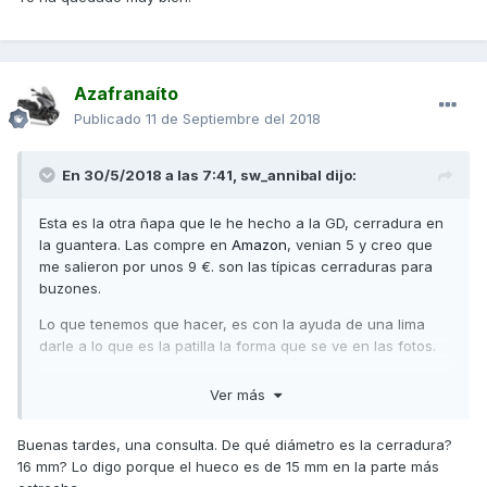
Azafranaíto
Publicado
11 de Septiembre del 2018
En 30/5/2018 a las 7:41,
sw_annibal
dijo:
Esta es la otra ñapa que le he hecho a la GD, cerradura en
la guantera. Las compre en
Amazon
, venian 5 y creo que
me salieron por unos 9 €. son las típicas cerraduras para
buzones.
Lo que tenemos que hacer, es con la ayuda de una lima
darle a lo que es la patilla la forma que se ve en las fotos.
Salu2
Ver más
Buenas tardes, una consulta. De qué diámetro es la cerradura?
16 mm? Lo digo porque el hueco es de 15 mm en la parte más