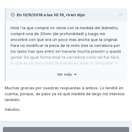
En 12/9/2018 a las 10:19,
rireri
dijo:
Hola ! la que compré no venia con la medida del diámetro,
compré una de 20mm (de profundidad) y luego me
encontré con que era un poco mas ancha que la original.
Para no modificar la pieza de la moto lime la cerradura por
los lados has que entró sin hacerle mucha presión y quedó
genial. De igual forma limar la cerradura como tal fue fácil,
lo que es un poco mas de trabajo es limar la "lengüeta" o
pasador de la cerradura, pero nada que no se pueda hacer
Ver más
con un poco de paciencia.
Espero que te sirva mi referencia.
Muchas gracias por vuestras respuestas a ambos. Lo tendré en
cuenta, porque, de paso ya sé qué medida de largo me interesa
Saludos.
también.
Saludos.