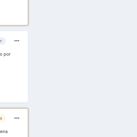
or
to por
es
uena