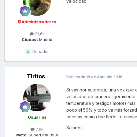
velocidad
Administradores
21,6k
Ciudad:
Madrid
Donador
Tiritos
Publicado
18 de Abril del 2018
Si vas por autopista, una vez que 
velocidad de crucero ligeramente i
temperatura y testigos motor) m
poco el 50% y todo va más forzado.
además como dice Fede: te cansarás
Usuarios
Saludos
7,9k
Moto:
SuperDink 350i