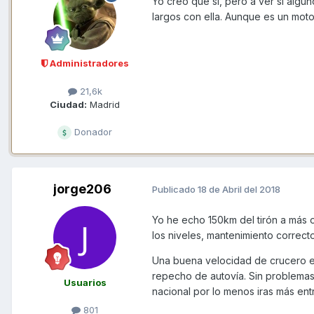
Yo creo que si, pero a ver si algu
largos con ella. Aunque es un mot
Administradores
21,6k
Ciudad:
Madrid
Donador
jorge206
Publicado
18 de Abril del 2018
Yo he echo 150km del tirón a más 
los niveles, mantenimiento correcto
Una buena velocidad de crucero e
repecho de autovía. Sin problemas,
Usuarios
nacional por lo menos iras más ent
801