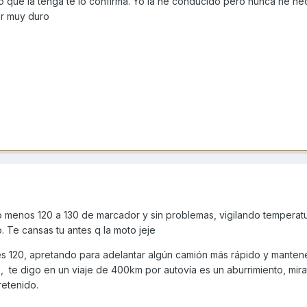
no que la tenga te lo confirma. Yo la he conducido pero nunca he he
or muy duro
o menos 120 a 130 de marcador y sin problemas, vigilando temperat
. Te cansas tu antes q la moto jeje
s 120, apretando para adelantar algún camión más rápido y manten
 te digo en un viaje de 400km por autovía es un aburrimiento, mira
retenido.