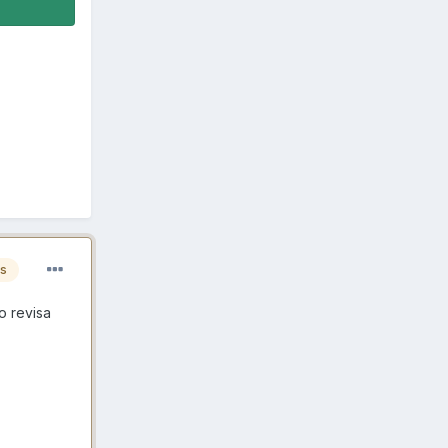
es
o revisa