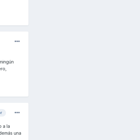
 ningún
ero,
or
 a la
o demás una