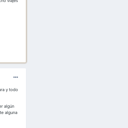
cho viajes
ura y todo
er algún
te alguna