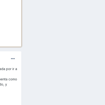
da por ir a
umenta como
do, y