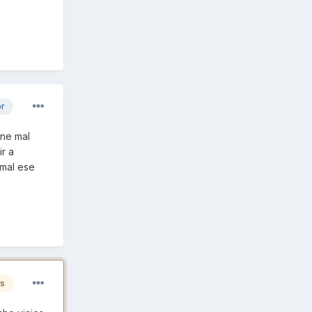
or
ene mal
r a
 mal ese
es