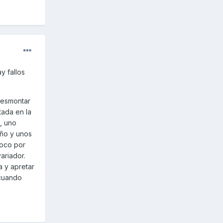
y fallos
 desmontar
tada en la
, uno
eño y unos
poco por
ariador.
a y apretar
 cuando