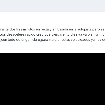
rante dos,tres minutos en recta y en bajada en la autopista,pero s
ual desacelere rapido,creo que cien, ciento diez ya va bien sin no
con todo de origen claro,para mejorar estas velocidades ya hay q