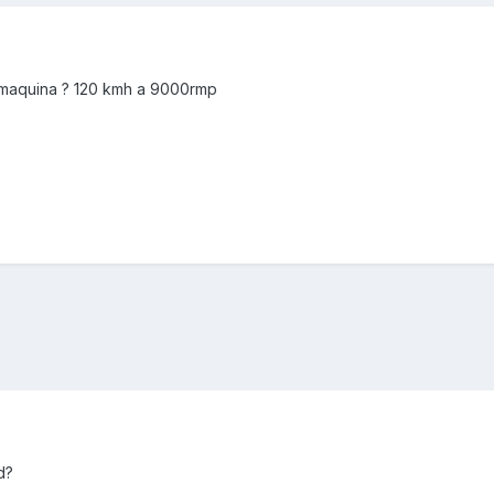
a maquina ? 120 kmh a 9000rmp
d?