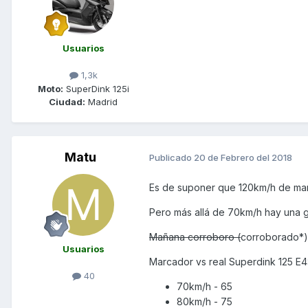
Usuarios
1,3k
Moto:
SuperDink 125i
Ciudad:
Madrid
Matu
Publicado
20 de Febrero del 2018
Es de suponer que 120km/h de marc
Pero más allá de 70km/h hay una g
Mañana corroboro (
corroborado*)
Usuarios
Marcador vs real Superdink 125 E4
40
70km/h - 65
80km/h - 75