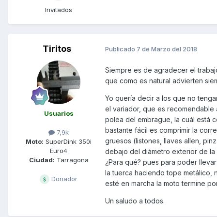
Invitados
Tiritos
Publicado
7 de Marzo del 2018
Siempre es de agradecer el trabaj
que como es natural advierten sie
Yo quería decir a los que no tenga
el variador, que es recomendable a
Usuarios
polea del embrague, la cuál está c
bastante fácil es comprimir la co
7,9k
gruesos (listones, llaves allen, p
Moto:
SuperDink 350i
Euro4
debajo del diámetro exterior de la
Ciudad:
Tarragona
¿Para qué? pues para poder llevar 
la tuerca haciendo tope metálico, 
Donador
esté en marcha la moto termine por 
Un saludo a todos.