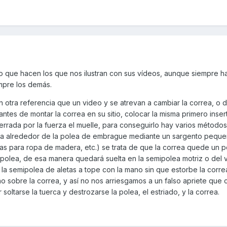
o que hacen los que nos ilustran con sus vídeos, aunque siempre ha
mpre los demás.
n otra referencia que un video y se atrevan a cambiar la correa, o
ntes de montar la correa en su sitio, colocar la misma primero inser
errada por la fuerza el muelle, para conseguirlo hay varios métodos
rrea alrededor de la polea de embrague mediante un sargento pequ
inzas para ropa de madera, etc.) se trata de que la correa quede un 
 polea, de esa manera quedará suelta en la semipolea motriz o del v
la semipolea de aletas a tope con la mano sin que estorbe la corre
no sobre la correa, y así no nos arriesgamos a un falso apriete que
soltarse la tuerca y destrozarse la polea, el estriado, y la correa.