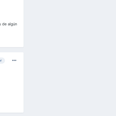
s de algún
or