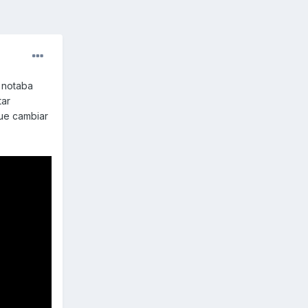
e notaba
tar
ue cambiar