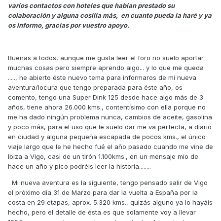
varios contactos con hoteles que habían prestado su
colaboración y alguna cosilla más, en cuanto pueda la haré y ya
os informo, gracias por vuestro apoyo.
Buenas a todos, aunque me gusta leer el foro no suelo aportar
muchas cosas pero siempre aprendo algo... y lo que me queda
....., he abierto éste nuevo tema para informaros de mi nueva
aventura/locura que tengo preparada para éste año, os
comento, tengo una Super Dink 125 desde hace algo más de 3
años, tiene ahora 26.000 kms., contentísimo con ella porque no
me ha dado ningún problema nunca, cambios de aceite, gasolina
y poco más, para el uso que le suelo dar me va perfecta, a diario
en ciudad y alguna pequeña escapada de pocos kms., el único
viaje largo que le he hecho fué el año pasado cuando me vine de
Ibiza a Vigo, casi de un tirón 1.100kms., en un mensaje mío de
hace un año y pico podréis leer la historia........
Mi nueva aventura es la siguiente, tengo pensado salir de Vigo
el próximo día 31 de Marzo para dar la vuelta a España por la
costa en 29 etapas, aprox. 5.320 kms., quizás alguno ya lo hayáis
hecho, pero el detalle de ésta es que solamente voy a llevar