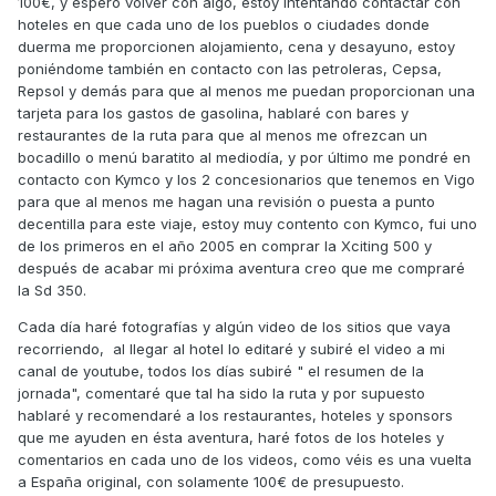
100€, y espero volver con algo, estoy intentando contactar con
hoteles en que cada uno de los pueblos o ciudades donde
duerma me proporcionen alojamiento, cena y desayuno, estoy
poniéndome también en contacto con las petroleras, Cepsa,
Repsol y demás para que al menos me puedan proporcionan una
tarjeta para los gastos de gasolina, hablaré con bares y
restaurantes de la ruta para que al menos me ofrezcan un
bocadillo o menú baratito al mediodía, y por último me pondré en
contacto con Kymco y los 2 concesionarios que tenemos en Vigo
para que al menos me hagan una revisión o puesta a punto
decentilla para este viaje, estoy muy contento con Kymco, fui uno
de los primeros en el año 2005 en comprar la Xciting 500 y
después de acabar mi próxima aventura creo que me compraré
la Sd 350.
Cada día haré fotografías y algún video de los sitios que vaya
recorriendo,
al llegar al hotel lo editaré y subiré el video a mi
canal de youtube, todos los días subiré " el resumen de la
jornada", comentaré que tal ha sido la ruta y por supuesto
hablaré y recomendaré a los restaurantes, hoteles y sponsors
que me ayuden en ésta aventura, haré fotos de los hoteles y
comentarios en cada uno de los videos, como véis es una vuelta
a España original, c
on solamente 100€ de presupuesto.