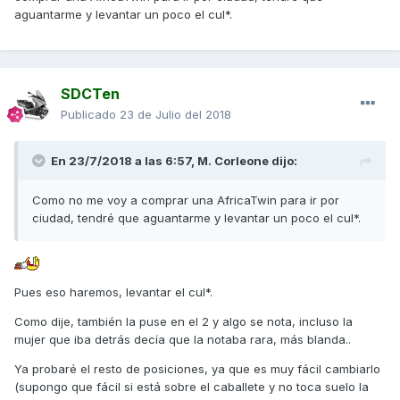
Se puede ajustar con el gancho o con la mano.
aguantarme y levantar un poco el cul*.
Lo he dejado en el 2 también, supongo que al ser más
blanda se notarán menos los baches, pero al montar
muchas veces otra persona, igual es mejor ponerlo al 4.
SDCTen
Gracias!
Publicado
23 de Julio del 2018
En 23/7/2018 a las 6:57,
M. Corleone
dijo:
Como no me voy a comprar una AfricaTwin para ir por
ciudad, tendré que aguantarme y levantar un poco el cul*.
Pues eso haremos, levantar el cul*.
Como dije, también la puse en el 2 y algo se nota, incluso la
mujer que iba detrás decía que la notaba rara, más blanda..
Ya probaré el resto de posiciones, ya que es muy fácil cambiarlo
(supongo que fácil si está sobre el caballete y no toca suelo la