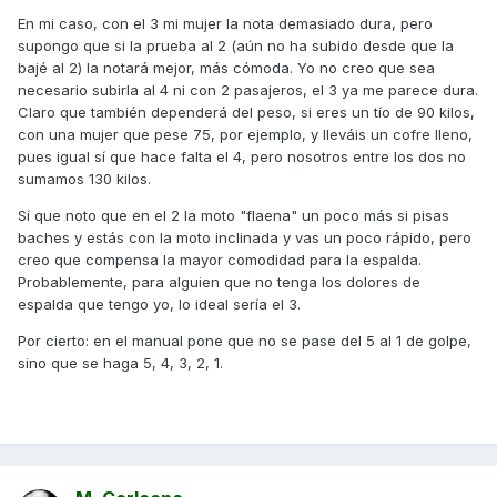
Si vas con alguien, igual lo suyo es subirla al 4 que es más
En mi caso, con el 3 mi mujer la nota demasiado dura, pero
dura, no?
supongo que si la prueba al 2 (aún no ha subido desde que la
bajé al 2) la notará mejor, más cómoda. Yo no creo que sea
necesario subirla al 4 ni con 2 pasajeros, el 3 ya me parece dura.
Claro que también dependerá del peso, si eres un tío de 90 kilos,
con una mujer que pese 75, por ejemplo, y lleváis un cofre lleno,
pues igual sí que hace falta el 4, pero nosotros entre los dos no
sumamos 130 kilos.
Sí que noto que en el 2 la moto "flaena" un poco más si pisas
baches y estás con la moto inclinada y vas un poco rápido, pero
creo que compensa la mayor comodidad para la espalda.
Probablemente, para alguien que no tenga los dolores de
espalda que tengo yo, lo ideal sería el 3.
Por cierto: en el manual pone que no se pase del 5 al 1 de golpe,
sino que se haga 5, 4, 3, 2, 1.