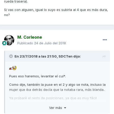
rueda trasera).
Si vas con alguien, igual lo suyo es subirla al 4 que es más dura,
no?
M. Corleone
Publicado
24 de Julio del 2018
En 23/7/2018 a las 21:50,
SDCTen
dijo:
Pues eso haremos, levantar el cul*.
Como dije, también la puse en el 2 y algo se nota, incluso la
mujer que iba detrás decía que la notaba rara, más blanda..
Ya probaré el resto de posiciones, ya que es muy fácil
cambiarlo (supongo que fácil si está sobre el caballete y no
Ver más
toca suelo la rueda trasera).