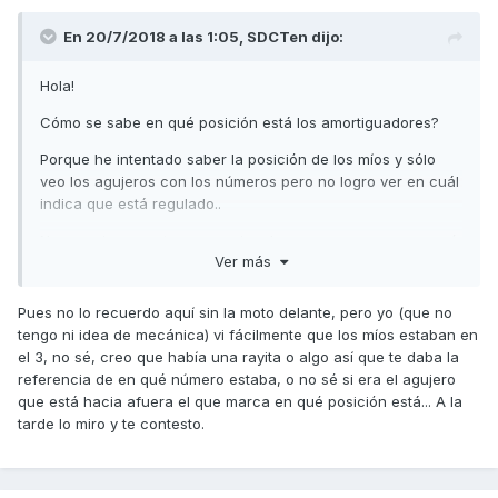
En 20/7/2018 a las 1:05,
SDCTen
dijo:
Hola!
Cómo se sabe en qué posición está los amortiguadores?
Porque he intentado saber la posición de los míos y sólo
veo los agujeros con los números pero no logro ver en cuál
indica que está regulado..
No veo ninguna otra marca, igual me come, pero que no sé
Ver más
cómo mirarlo..
Gracias!
Pues no lo recuerdo aquí sin la moto delante, pero yo (que no
tengo ni idea de mecánica) vi fácilmente que los míos estaban en
el 3, no sé, creo que había una rayita o algo así que te daba la
referencia de en qué número estaba, o no sé si era el agujero
que está hacia afuera el que marca en qué posición está... A la
tarde lo miro y te contesto.