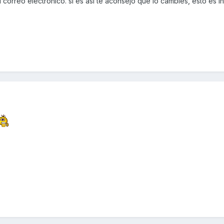
 correo electrónico. si es así te aconsejo que lo cambies, esto es in