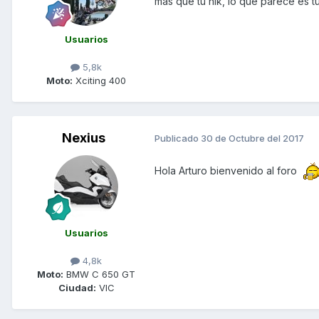
mas que tu nik, lo que parece es tu
Usuarios
5,8k
Moto:
Xciting 400
Nexius
Publicado
30 de Octubre del 2017
Hola Arturo bienvenido al foro
Usuarios
4,8k
Moto:
BMW C 650 GT
Ciudad:
VIC