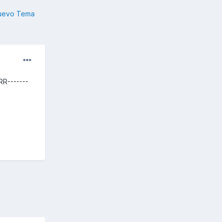
nuevo Tema
RR-------