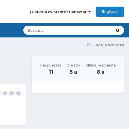
Registrar
¿Usuario existente? Conectar
Toda la actividad
Respuestas
Creado
Última respuesta
11
8 a
8 a