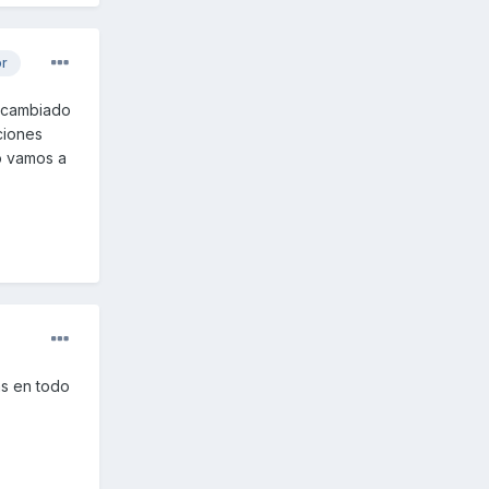
or
n cambiado
ciones
o vamos a
as en todo