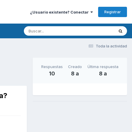
Registrar
¿Usuario existente? Conectar
Toda la actividad
Respuestas
Creado
Última respuesta
10
8 a
8 a
pa?