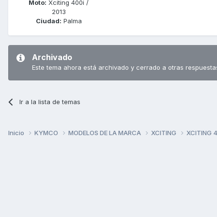
Moto:
Xciting 400i /
2013
Ciudad:
Palma
Archivado
Este tema ahora está archivado y cerrado a otras respuesta
Ir a la lista de temas
Inicio
KYMCO
MODELOS DE LA MARCA
XCITING
XCITING 