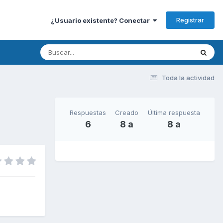
Registrar
¿Usuario existente? Conectar
Toda la actividad
Respuestas
Creado
Última respuesta
6
8 a
8 a