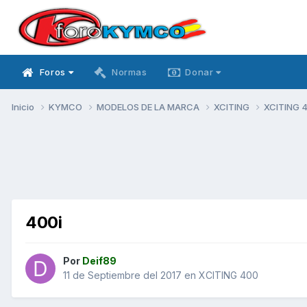
Foros
Normas
Donar
Inicio
KYMCO
MODELOS DE LA MARCA
XCITING
XCITING 
400i
Por
Deif89
11 de Septiembre del 2017
en
XCITING 400