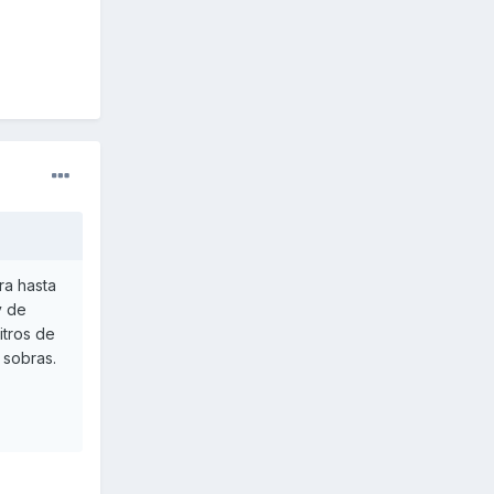
ra hasta
y de
itros de
 sobras.