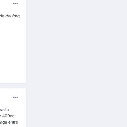
ón del foro,
hasta
de 400cc
arga entre