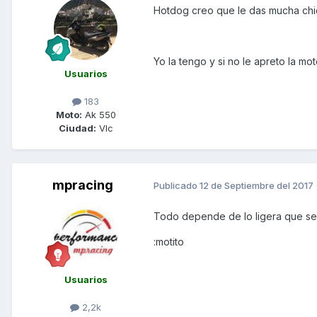
Hotdog creo que le das mucha chich
Yo la tengo y si no le apreto la m
Usuarios
183
Moto:
Ak 550
Ciudad:
Vlc
mpracing
Publicado
12 de Septiembre del 2017
Todo depende de lo ligera que se 
:motito
Usuarios
2,2k