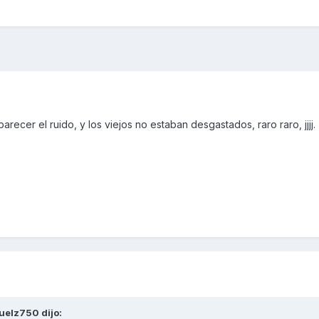
arecer el ruido, y los viejos no estaban desgastados, raro raro, jjjj.
uelz750
dijo: