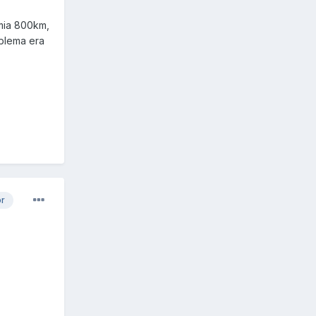
 mia 800km,
oblema era
or