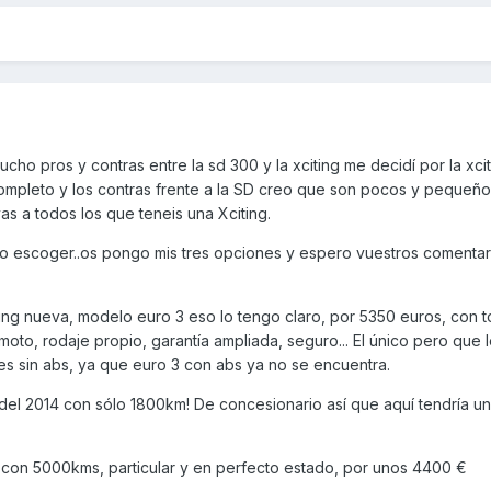
 pros y contras entre la sd 300 y la xciting me decidí por la xciti
ompleto y los contras frente a la SD creo que son pocos y pequeño
as a todos los que teneis una Xciting.
o escoger..os pongo mis tres opciones y espero vuestros comentar
ting nueva, modelo euro 3 eso lo tengo claro, por 5350 euros, con t
moto, rodaje propio, garantía ampliada, seguro... El único pero que 
es sin abs, ya que euro 3 con abs ya no se encuentra.
 del 2014 con sólo 1800km! De concesionario así que aquí tendría u
5 con 5000kms, particular y en perfecto estado, por unos 4400 €