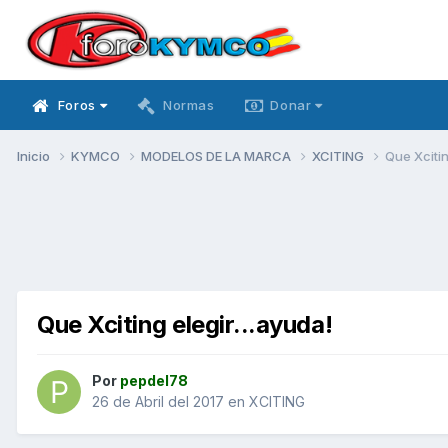
Foros
Normas
Donar
Inicio
KYMCO
MODELOS DE LA MARCA
XCITING
Que Xcitin
Que Xciting elegir...ayuda!
Por
pepdel78
26 de Abril del 2017
en
XCITING