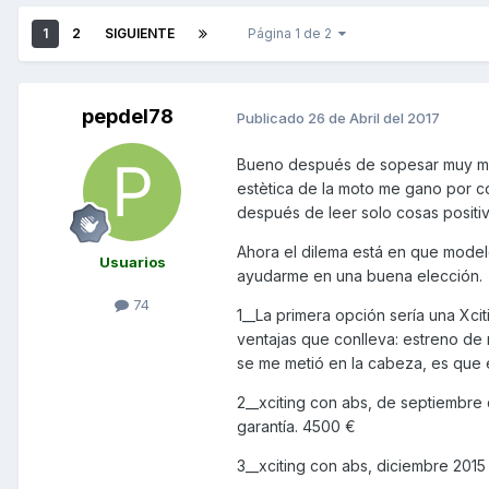
1
2
SIGUIENTE
Página 1 de 2
pepdel78
Publicado
26 de Abril del 2017
Bueno después de sopesar muy mucho
estètica de la moto me gano por c
después de leer solo cosas positiv
Ahora el dilema está en que model
Usuarios
ayudarme en una buena elección.
74
1__La primera opción sería una Xci
ventajas que conlleva: estreno de 
se me metió en la cabeza, es que 
2__xciting con abs, de septiembre
garantía. 4500 €
3__xciting con abs, diciembre 201