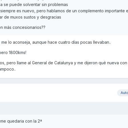
ga se puede solventar sin problemas
vo siempre es nuevo, pero hablamos de un complemento importante 
ar de muxos sustos y desgracias
en más concesionarios??
o me lo aconseja, aunque hace cuatro días pocas llevaban..
 pero 1800kms!
s, pero llame al General de Catalunya y me dijeron qué nueva con
tampoco..
Aut
 me quedaria con la 2ª