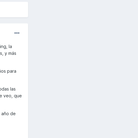
ng, la
s, y más
ios para
odas las
le veo, que
n año de