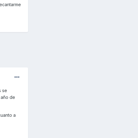
decantarme
s se
n año de
cuanto a