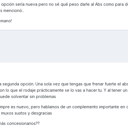
or opción sería nueva pero no sé qué peso darle al Abs como para 
s mencionó..
temano!
a la segunda opción. Una sola vez que tengas que frenar fuerte el ab
n lo que el rodaje prácticamente se lo vas a hacer tu. Y al tener u
puede solventar sin problemas
siempre es nuevo, pero hablamos de un complemento importante en 
 muxos sustos y desgracias
más concesionarios??