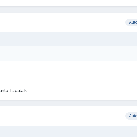
Aut
nte Tapatalk
Aut