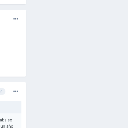
or
 abs se
r un año