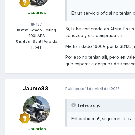
Usuarios
En un servicio oficial no tenian 
127
Si, la he comprado en Alzira. En un
Moto:
Kymco Xciting
conozco y era comprada alli.
400i ABS
Ciudad:
Sant Pere de
Me han dado 1600€ por la SD125, i
Ribes
Por eso no tenian allí, pero en v
que esperar a despues de semana san
Jaume83
Publicado
11 de Abril del 2017
fededb dijo:
Enhorabuena!!, si quieres te cam
Usuarios