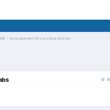
400
De la superdink 125 a la xciting 400i abs
 abs