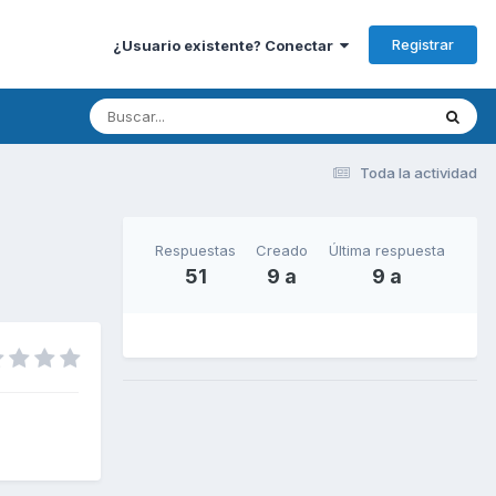
Registrar
¿Usuario existente? Conectar
Toda la actividad
Respuestas
Creado
Última respuesta
51
9 a
9 a