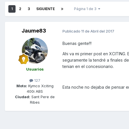
1
2
3
SIGUIENTE
Página 1 de 3
Jaume83
Publicado
11 de Abril del 2017
Buenas gente!!!
Ahi va mi primer post en XCITING.
seguramente la tendré a finales d
tenian en el concesionario.
Usuarios
127
Moto:
Kymco Xciting
Esta noche no dejaba de pensar en ell
400i ABS
Ciudad:
Sant Pere de
Ribes