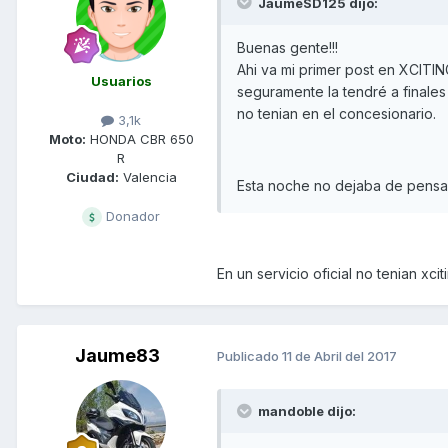
JaumeSD125 dijo:
Buenas gente!!!
Ahi va mi primer post en XCITI
Usuarios
seguramente la tendré a finale
no tenian en el concesionario.
3,1k
Moto:
HONDA CBR 650
R
Ciudad:
Valencia
Esta noche no dejaba de pensar en
Donador
En un servicio oficial no tenian xci
Jaume83
Publicado
11 de Abril del 2017
mandoble dijo: