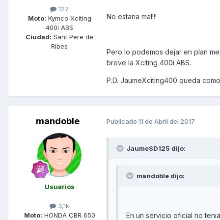
127
No estaria mal!!!
Moto:
Kymco Xciting
400i ABS
Ciudad:
Sant Pere de
Ribes
Pero lo podemos dejar en plan melan
breve la Xciting 400i ABS.
P.D. JaumeXciting400 queda como
mandoble
Publicado
11 de Abril del 2017
JaumeSD125 dijo:
mandoble dijo:
Usuarios
3,1k
En un servicio oficial no ten
Moto:
HONDA CBR 650