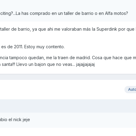
xciting?...La has comprado en un taller de barrio o en Alfa motos?
 taller de barrio, ya que ahi me valoraban más la Superdink por que 
 es de 2011. Estoy muy contento.
alencia tampoco quedan, me la traen de madrid. Cosa que hace que 
ta!!! Llevo un bajon que no veas... jajajjajajaj
Aut
bio el nick jeje