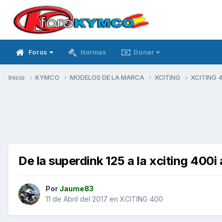
Foros
Normas
Donar
Inicio
KYMCO
MODELOS DE LA MARCA
XCITING
XCITING 
De la superdink 125 a la xciting 400i
Por
Jaume83
11 de Abril del 2017
en
XCITING 400