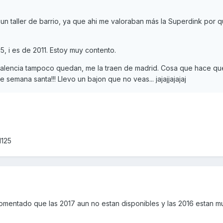
 un taller de barrio, ya que ahi me valoraban más la Superdink por q
, i es de 2011. Estoy muy contento.
n valencia tampoco quedan, me la traen de madrid. Cosa que hace q
emana santa!!! Llevo un bajon que no veas... jajajjajajaj
d125
mentado que las 2017 aun no estan disponibles y las 2016 estan m