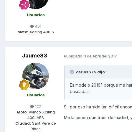
Usuarios
461
Moto:
Xciting 400 S
Jaume83
Publicado
11 de Abril del 2017
carlos675 dijo:
Es modelo 2016? porque me han
buscadas
Usuarios
127
Si, por eso ha sido tan dificil enc
Moto:
Kymco Xciting
Me la tienen que traer de madrid, y
400i ABS
Ciudad:
Sant Pere de
Ribes